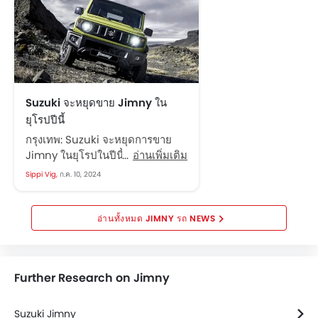
Suzuki จะหยุดขาย Jimny ใน
ยุโรปปีนี้
กรุงเทพ: Suzuki จะหยุดการขาย
Jimny ในยุโรปในปีนี้ เนื่องจากกฎ
อ่านเพิ่มเติม
ระเบียบด้านการปล่อยมลพิษที่เข้ม
Sippi Vig,
ก.ค. 10, 2024
งวด เนื่องจากเครื่องยนต์เบนซิน 1.5
ลิตรไม่เป็นไปตามมาตรฐาน CO2
ของสหภาพยุโรป แม้จะมีการนำ
JIMNY รถ NEWS
Jimny กลับมาจำหน่ายใหม่ในปี
2021 ในฐานะรถยนต์เพื่อการ
พาณิชย์ โดยเป็นตัวเลือกยอดนิยม
Further Research on Jimny
แต่กฎการปล่อยมลพิษได้นำไปสู่การ
ยุติการผลิตรุ่น Horizon edition...
Suzuki Jimny