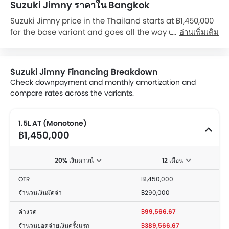
Suzuki Jimny ราคาใน Bangkok
Suzuki Jimny price in the Thailand starts at ฿1,450,000
for the base variant and goes all the way up to
อ่านเพิ่มเติม
฿1,480,000 for the top-spec variant Jimny 1.5L AT
(Twotone). Check out the Suzuki Jimny variant-wise
price list and available special promo offers below.
Suzuki Jimny Financing Breakdown
Also, get the best price by requesting quotes from
Check downpayment and monthly amortization and
authorised Suzuki dealerships.
compare rates across the variants.
1.5L AT (Monotone)
฿1,450,000
20% เงินดาวน์
12 เดือน
OTR
฿1,450,000
จำนวนเงินมัดจำ
฿290,000
ค่างวด
฿99,566.67
จำนวนยอดจ่ายเงินครั้งแรก
฿389,566.67