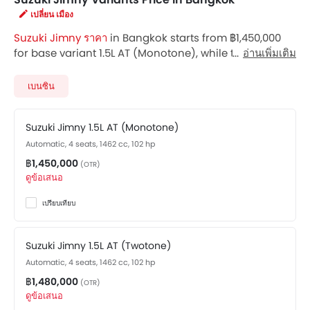
เปลี่ยน เมือง
Suzuki Jimny ราคา
in Bangkok starts from ฿1,450,000
for base variant 1.5L AT (Monotone), while the top spec
อ่านเพิ่มเติม
variant 1.5L AT (Twotone) costs at ฿1,480,000. Visit your
nearest
Suzuki Jimny showroom in Bangkok
for best
เบนซิน
offers. There are 2 Suzuki Jimny variants available in
Thailand, check out all variants price below.
Suzuki Jimny 1.5L AT (Monotone)
Automatic, 4 seats, 1462 cc, 102 hp
฿1,450,000
(OTR)
ดูข้อเสนอ
เปรียบเทียบ
Suzuki Jimny 1.5L AT (Twotone)
Automatic, 4 seats, 1462 cc, 102 hp
฿1,480,000
(OTR)
ดูข้อเสนอ