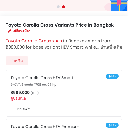
Toyota Corolla Cross Variants Price in Bangkok
เปลี่ยน เมือง
Toyota Corolla Cross ราคา
in Bangkok starts from
฿989,000 for base variant HEV Smart, while the top
อ่านเพิ่มเติม
spec variant HEV Premium Luxury costs at ฿1,204,000.
Visit your nearest
Toyota Corolla Cross showroom in
ไฮบริด
Bangkok
for best offers. There are 2 Toyota Corolla
Cross variants available in Thailand, check out all
HEV
Toyota Corolla Cross HEV Smart
variants price below.
E-CVT, 5 seats, 1798 cc, 98 hp
฿989,000
(OTR)
ดูข้อเสนอ
เปรียบเทียบ
HEV
Toyota Corolla Cross HEV Premium