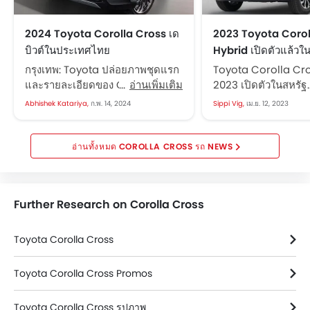
2024 Toyota Corolla Cross เด
2023 Toyota Corol
บิวต์ในประเทศไทย
Hybrid เปิดตัวแล้วใ
กรุงเทพ: Toyota ปล่อยภาพชุดแรก
Toyota Corolla Cro
และรายละเอียดของ Corolla
อ่านเพิ่มเติม
2023 เปิดตัวในสหรัฐอเ
Cross รุ่นปรับโฉมยอดนิยม โดย
วันศุกร์ที่ 7 เมษายน 
Abhishek Katariya,
ก.พ. 14, 2024
Sippi Vig,
เม.ย. 12, 2023
พื้นฐานแล้วเป็นรุ่น SUV ของรถซี
Corolla Cross Hybri
ดาน Corolla โดยวางอยู่บน
ซึ่งมาพร้อมกับระบบขับ
แพลตฟอร์ม TNGA-C แบบโมดู
(AWD) ใช้ประโยชน์ส
COROLLA CROSS รถ NEWS
ลาร์ การอัปเดตกลางวัยสำหรับ
ความสามารถของแพล
Corolla Cross ได้ปรับแต่งสไตล์ที่
TNGA-C...
ทำให้โมเดลสอดคล้องกับรถ SUV
Further Research on Corolla Cross
ของ Toyota...
Toyota Corolla Cross
Toyota Corolla Cross Promos
Toyota Corolla Cross รูปภาพ