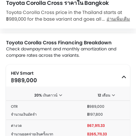
Toyota Corolla Cross ราคาใน Bangkok
Toyota Corolla Cross price in the Thailand starts at
฿989,000 for the base variant and goes all the way up
อ่านเพิ่มเติม
to ฿1,204,000 for the top-spec variant Corolla Cross
HEV Premium Luxury. Check out the Toyota Corolla
Cross variant-wise price list and available special
Toyota Corolla Cross Financing Breakdown
promo offers below. Also, get the best price by
Check downpayment and monthly amortization and
requesting quotes from authorised Toyota
compare rates across the variants.
dealerships.
HEV Smart
฿989,000
20% เงินดาวน์
12 เดือน
OTR
฿989,000
จำนวนเงินมัดจำ
฿197,800
ค่างวด
฿67,911.33
จำนวนยอดจ่ายเงินครั้งแรก
฿265,711.33