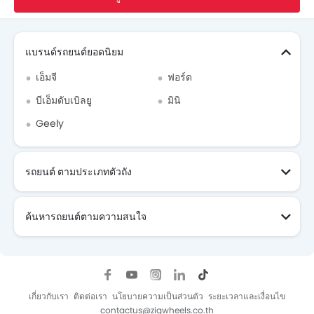
ระบบล็อคประตูรถ
Search Other รถยนต์
ที่พักแขนคอนโซลกลาง
ระบบล็อกรถอัตโนมัติเมื่อกุญแจอยู่ห่างจากตัวรถ
แบรนด์รถยนต์ยอดนิยม
เอ็มจี
ฟอร์ด
บีเอ็มดับเบิลยู
มินิ
Geely
รถยนต์ ตามประเภทตัวถัง
ค้นหารถยนต์ตามความสนใจ
เกี่ยวกับเรา
ติดต่อเรา
นโยบายความเป็นส่วนตัว
ระยะเวลาและเงื่อนไข
contactus@zigwheels.co.th