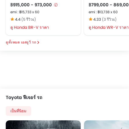
฿915,000 - 973,000
฿799,000 - 869,0
สัญญาณกะระยะถอยหลัง
emi : ฿15,733 x 60
emi : ฿13,738 x 60
เซ็นทรัลล็อค
4.4
(5 รีวิวs)
4.33
(3 รีวิวs)
ถุงลมฝั่งคนขับ
Honda BR-V ราคา
ถุงลมฝั่งคนนั่ง
Honda WR-V ราคา
ถุงลมด้านข้างคู่หน้า
เสียงเตือนคาดเข็มขัดนิรภัย
เอสยูวี รถ
ระบบเสริมแรงเบรก
ไฟเตือนประตู และฝากระโปรงท้าย
เซ็นเซอร์ตรวจจับการชน
ระบบสัญญาณกันขโมย
ล็อกประตูป้องกันเด็ก
คานเหล็กด้านข้างรถ
คานเหล็กด้านหน้ารถ
Toyota ฟีเจอร์ รถ
กระจกมองหลังแบบตัดแสง
ระบบกุญแจนิรภัย
เป็นที่นิยม
ถังน้ำมันออกแบบให้อยู่กลางตัวรถ
กล้องส่องภาพด้านหลัง
ระบบป้องกันการลื่นไถลของรถ