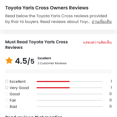
Toyota Yaris Cross Owners Reviews
Read below the Toyota Yaris Cross reviews provided
by thai รถ buyers. Read reviews about Toyota Yaris
อ่านเพิ่มเติม
Cross performance, features & problems experienced
by รถ owners. Till date, 2 genuine owners have shared
their feedback on
Toyota Yaris Cross
, of which, 2 users
Must Read Toyota Yaris Cross
แสดงความคิดเห็น
are happy.
Reviews
4.5
Excellent
/5
2 Customer Reviews
1
Excellent
1
Very Good
0
Good
0
Fair
0
Bad