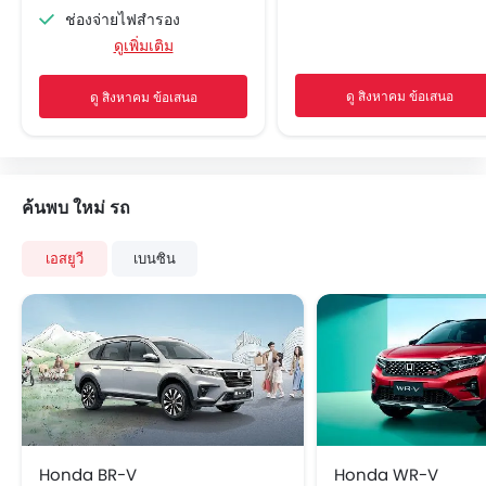
ช่องจ่ายไฟสำรอง
ดูเพิ่มเติม
ระบบนำทาง
เบาะนั่งปรับระดับได้
ดู สิงหาคม ข้อเสนอ
ดู สิงหาคม ข้อเสนอ
ระบบเครื่องเสียงวิทยุ FM/AM
ลำโพงด้านหน้า
ลำโพงด้านหลัง
การเชื่อมต่อบลูทูธ
ค้นพบ ใหม่ รถ
ช่องเชื่อมต่อ USB และ/หรือ AUX
ไฟเตือนระดับน้ำมันเชื้อเพลิงต่ำ
เอสยูวี
เบนซิน
ระบบปรับอากาศอัตโนมัติ
ระบบกรองอากาศในห้องโดยสาร
เบาะหนัง
ที่วางแก้วน้ำด้านหน้า
แผงบังแดดพร้อมกระจกแต่งหน้า
ที่วางขวดน้ำ
สวิตช์ควบคุมเครื่องเสียงบนพวงมาลัย
ระบบเครื่องเสียงหน้าจอสัมผัส
Honda BR-V
Honda WR-V
ระบบป้องกันล้อล็อก