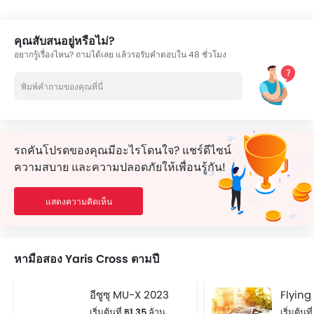
คุณสับสนอยู่หรือไม่?
อยากรู้เรื่องไหน? ถามได้เลย แล้วรอรับคำตอบใน 48 ชั่วโมง
รถคันโปรดของคุณมีอะไรโดนใจ? แชร์ดีไซน์
ความสบาย และความปลอดภัยให้เพื่อนรู้กัน!
แสดงความคิดเห็น
หามือสอง Yaris Cross ตามปี
อีซูซุ MU-X 2023
Flying
เริ่มต้นที่ ฿1.35 ล้าน
เริ่มต้นท