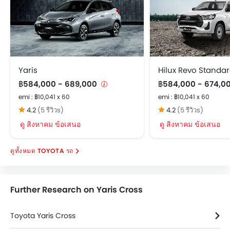
ระบบ เปิด / ปิด ไฟหน้าอัตโนมัติ
ระบบปิดไฟหน้าอัตโนมัติ
เข็มขัดนิรภัยด้านหน้าปรับระดับสูง-ต่ำ
ระบบปรับไฟหน้า สูง / ต่ำ
พวงมาลัยปรับระดับได้
Yaris
Hilux Revo Standa
ล้ออัลลอย
฿584,000 - 689,000
฿584,000 - 674,0
ระบบสัญญานกันขโมย
emi : ฿10,041 x 60
emi : ฿10,041 x 60
นาฬิกาแบบดิจิตอล
4.2
(5 รีวิวs)
4.2
(5 รีวิวs)
หน้าปัดบอกระยะทางแบบดิจิตอล
ดู สิงหาคม ข้อเสนอ
ดู สิงหาคม ข้อเสนอ
ระบบกระจายแรงเบรก
กระจกมองข้างพับไฟฟ้า
TOYOTA รถ
หน้าปัดบอกระยะทางแบบมัลติทริป
ไฟเตือนสถานะเครื่องยนต์
ระบบทำความร้อน
Further Research on Yaris Cross
พนักพิงด้านคนขับปรับ สูง / ต่ำ
เสาอากาศวิทยุแบบฝัง, สั้น หรือครีบฉลาม
Toyota Yaris Cross
ระบบควบคุมประตูแบบอัจฉริยะ
พวงมาลัยหุ้มหนัง