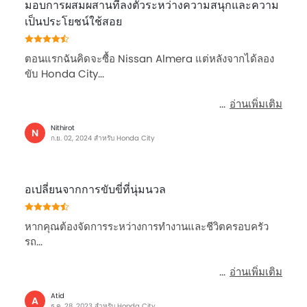
เบาะผ้า
มอบการผสมผสานที่ลงตัวระหว่างความสนุกและความ
ที่วางแก้วน้ำด้านหลัง
เป็นประโยชน์ใช้สอย
โหมดการขับขี่แบบ
ไฟส่องสว่างห้องสัมภาระท้าย
ตอนแรกฉันคิดจะซื้อ Nissan Almera แต่หลังจากได้ลอง
ระบบปัดน้ำฝนด้านหลัง
ขับ Honda City...
ระบบฉีดน้ำที่กระจกด้านหลัง
อ่านเพิ่มเติม
ระบบล็อคประตูรถ
ไฟนำทางอัจฉริยะ
Nithirot
N
ที่พักแขนคอนโซลกลาง
ก.ย. 02, 2024 สำหรับ Honda City
อเปลี่ยนจากการขับขี่ที่นุ่มนวล
หากคุณต้องจัดการระหว่างการทำงานและชีวิตครอบครัว
รถ...
อ่านเพิ่มเติม
Atid
A
ธ.ค. 28, 2023 สำหรับ Honda City