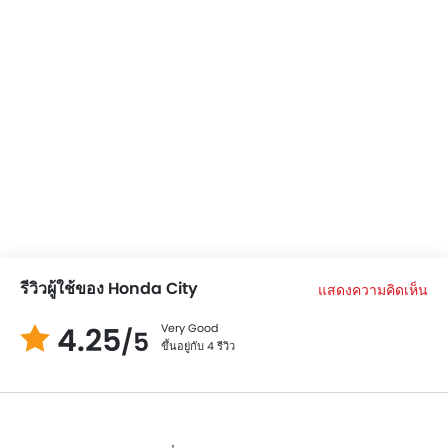
กระจกมองข้างพับไฟฟ้า
Length
4553 mm
หน้าปัดบอกระยะทางแบบมัลติทริป
ไฟเตือนสถานะเครื่องยนต์
Height
1467 mm
ระบบทำความร้อน
Cargo Volume
536 L
พนักพิงด้านคนขับปรับ สูง / ต่ำ
เสาอากาศวิทยุแบบฝัง, สั้น หรือครีบฉลาม
Ground Clearance
135 mm
กระจกมองข้างปรับไฟฟ้า
กระจกไฟฟ้าด้านหน้า
ระบบไล่ฝ้ากระจกหลัง
มาตรวัดความเร็วรอบ
ระบบช่วยควบคุมการทรงตัวขณะเข้าโค้ง
ที่รองศีรษะผู้โดยสารตอนหลัง
รีวิวผู้ใช้ของ Honda City
แสดงความคิดเห็น
ที่พักแขนตรงกลางเบาะหลัง
ระบบสั่งการด้วยเสียง
4.25
Very Good
/5
ขึ้นอยู่กับ 4 รีวิว
เข็มขัดนิรภัยสำหรับผู้โดยสารตอนหลัง
กระจกมองข้างพร้อมไฟเลี้ยวในตัว
กระจกไฟฟ้าประตูหลัง
เบาะนั่งผู้โดยสารด้านหลังสามารถพับได้