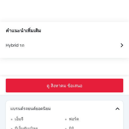
คำแนะนำเพิ่มเติม
Hybrid รถ
หน้าหลัก
รถ ใหม่
Honda Thailand
Honda City
ดู สิงหาคม ข้อเสนอ
Search Other รถยนต์
แบรนด์รถยนต์ยอดนิยม
เอ็มจี
ฟอร์ด
บีเอ็มดับเบิลยู
มินิ