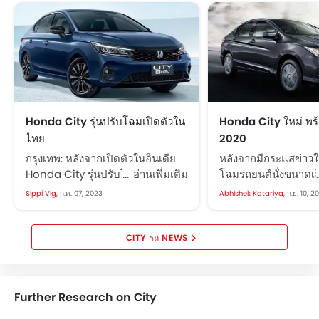
Honda City รุ่นปรับโฉมเปิดตัวใน
Honda City ใหม่ พร
ไทย
2020
กรุงเทพ: หลังจากเปิดตัวในอินเดีย
หลังจากมีกระแสข่าว
Honda City รุ่นปรับโฉมซีดานก็มา
อ่านเพิ่มเติม
โฉมรถยนต์นั่งขนาดเล็ก
ถึงฝั่งไทยแล้ว Honda City 2024
ความนิยม Honda City 
Sippi Vig,
ก.ค. 07, 2023
Abhishek Katariya,
ก.ย. 10, 2
จะมีให้เลือก 4 รุ่น ช่วงราคาอยู่ที่
ว่าจะเปิดขายในปีหน้
620,000 บาท ถึง 720,000 บาท
ล่าสุดชี้ว่ารถรุ่นนี้น่า
จะมี Android Auto...
2020 ซึ่งรถรุ่นนี้จะมี
CITY รถ NEWS
ตั้งแต่ทำตลาดอย่างเ
รุ่นนี้ นาย โยอิชิโร่ อู
อำนวยการจัดการขอ
Further Research on City
India ได้เปิดเผยกับส
india...