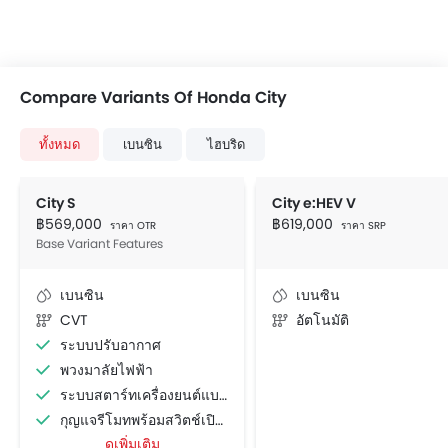
Compare Variants Of Honda City
ทั้งหมด
เบนซิน
ไฮบริด
City S
City e:HEV V
฿569,000
฿619,000
ราคา OTR
ราคา SRP
Base Variant Features
เบนซิน
เบนซิน
CVT
อัตโนมัติ
ระบบปรับอากาศ
พวงมาลัยไฟฟ้า
ระบบสตาร์ทเครื่องยนต์แบบอัจฉริยะ
กุญแจรีโมทพร้อมสวิตช์เปิดฝากระโปรงท้าย
ดูเพิ่มเติม
ระบบนำทาง