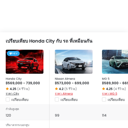
ด้านหน้า, ลำโพงด้านหลัง and ระบบเครื่องเสียงแบบ 2DIN.
The interior features include มาตรวัดความเร็วรอบ, หน้าปัด
บอกระยะทางแบบมัลติทริป, เบาะหนัง, นาฬิกาแบบดิจิตอล, หน้า
ปัดบอกระยะทางแบบดิจิตอล, โหมดการขับขี่แบบ and ถังน้ำมัน
ออกแบบให้อยู่กลางตัวรถ.
If we talk about the exterior features then it include
เปรียบเทียบ Honda City กับ รถ ที่เหมือนกัน
ระบบปรับไฟหน้า สูง / ต่ำ, ไฟตัดหมอกหน้า, กระจกมองข้างปรับ
ไฟฟ้า, ระบบไล่ฝ้ากระจกหลัง, ล้ออัลลอย, สปอยเลอร์หลัง, กระจก
HEV
มองข้างพร้อมไฟเลี้ยวในตัว and เสาอากาศวิทยุแบบฝัง, สั้น หรือ
ครีบฉลาม.
The safety features of the Model includes the ไฟเตือน
สถานะเครื่องยนต์, ถุงลมฝั่งคนขับ, ถุงลมฝั่งคนนั่ง, ถุงลมด้านข้าง
Honda City
Nissan Almera
MG 5
คู่หน้า, ล็อกประตูป้องกันเด็ก, ระบบป้องกันล้อล็อก, ระบบเสริม
฿569,000 - 739,000
฿573,000 - 699,000
฿589,900 - 66
แรงเบรก, ระบบกระจายแรงเบรก, ระบบช่วยควบคุมการทรงตัว
4.25
(4 รีวิวs)
4.2
(5 รีวิวs)
4.25
(4 รีวิวs)
ขณะเข้าโค้ง, เข็มขัดนิรภัยสำหรับผู้โดยสารตอนหลัง, เสียงเตือน
ราคา City
ราคา Almera
ราคา MG 5
เปรียบเทียบ
เปรียบเทียบ
เปรียบเทียบ
คาดเข็มขัดนิรภัย, กระจกมองหลังแบบตัดแสง, กล้องส่องภาพ
ด้านหลัง, สัญญาณกะระยะถอยหลัง, เซ็นเซอร์ตรวจจับการชน
กำลังสูงสุด
and ไฟเตือนประตู และฝากระโปรงท้าย.
120
99
114
The City Competitors are:
Nissan Almera
,
MG 5
,
Mazda
2 Sedan
,
Toyota Yaris Ativ
and
Mitsubishi Attrage
.
ปริมาตรกระบอกสูบ