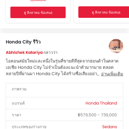
เบาะนั่งปรับระดับได้
ดู สิงหาคม ข้อเสนอ
ดู สิงหาคม ข้อเสนอ
ระบบเครื่องเสียงวิทยุ FM/AM
ลำโพงด้านหน้า
การเชื่อมต่อบลูทูธ
ช่องเชื่อมต่อ USB และ/หรือ AUX
Honda City รีวิว
ไฟเตือนระดับน้ำมันเชื้อเพลิงต่ำ
ที่วางแก้วน้ำด้านหน้า
Abhishek Katariya
กล่าวว่า
แผงบังแดดพร้อมกระจกแต่งหน้า
ไอคอนสมัยใหม่และหนึ่งในรุ่นที่ขายดีที่สุดจากฮอนด้าในตลาด
ที่วางขวดน้ำ
เอเชีย Honda City ไม่จำเป็นต้องแนะนำตัวมากมาย ตลอด
ระบบควบคุมความเร็วอัตโนมัติ
หลายปีที่ผ่านมา Honda City ได้สร้างชื่อเสียงอย่างมั่นคงใน
อ่านเพิ่มเติม
สวิตช์ควบคุมเครื่องเสียงบนพวงมาลัย
ฐานะรถที่ให้ความสมดุลที่สมบูรณ์แบบระหว่างสมรรถนะ ความ
ระบบป้องกันล้อล็อก
หรูหรา ความสะดวกสบาย และความน่าเชื่อถือ
ภาพรวม
ในปัจจุบัน Honda City อยู่ในรุ่นที่ห้าซึ่งมีให้เลือกทั้งหมดสี่รุ่น
เซ็นทรัลล็อค
ย่อย ได้แก่ S, V, SV และ RS โดยเครื่องยนต์เทอร์โบเบนซินมีให้
ถุงลมฝั่งคนขับ
แบรนด์
Honda Thailand
เลือกในทุกรุ่นย่อยของ City ส่วนรุ่น SV และ RS ยังมาพร้อมกับ
ถุงลมฝั่งคนนั่ง
ระบบไฮบริดที่รวมเครื่องยนต์เบนซินกับมอเตอร์ไฟฟ้า ที่เต็มไป
ถุงลมด้านข้างคู่หน้า
ราคา
฿579,500 - 739,000
ด้วยเทคโนโลยี ตัวเลือกสีที่มีให้สำหรับ Honda City ได้แก่
เสียงเตือนคาดเข็มขัดนิรภัย
Obsidian Blue, Ignite Red, Platinum White, Crystal
ประเภทของร่างกาย
Sedans
ระบบเสริมแรงเบรก