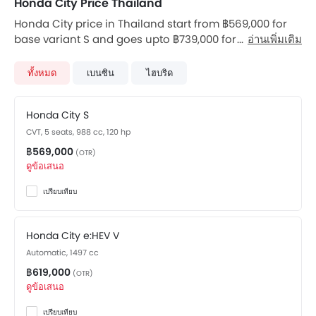
Honda City Price Thailand
ล้ออัลลอยด์ที่มีสไตล์ และไฟท้ายแบบผสมผสานสองชิ้นอันโดด
Honda City price in Thailand start from ฿569,000 for
เด่น มีให้เลือกทั้งหมด 4 รุ่น โดยมีราคาเริ่มต้นตั้งแต่ 579,500
base variant S and goes upto ฿739,000 for top-spec
อ่านเพิ่มเติม
บาท ไปจนถึง 739, 000 บาท ทุกรุ่นใช้เครื่องยนต์ 1.5 ลิตรแบบ
variant. City available in total 4 variants. Honda City
เดียวกัน ซึ่งให้กำลังสูงสุด 120 PS และแรงบิดสูงสุด 145 Nm มีตัว
price for automatic version starts from ฿569,000.
เลือกการส่งกำลังสองแบบ - เกียร์ธรรมดา 5 สปีด (เฉพาะรุ่นพื้น
ทั้งหมด
เบนซิน
ไฮบริด
Checkout City 2026 price list below to see the SRP
ฐาน) และเกียร์ CVT เมื่อต้นปีนี้มีข่าวลือว่า Honda กำลังพัฒนา
prices and promos available.
เครื่องยนต์ City เทอร์โบชาร์จเจอร์ 1.0 ลิตร ซึ่งจะเปิดตัวในช่วง
Honda City S
ปลายปีนี้
CVT, 5 seats, 988 cc, 120 hp
The City is priced between ฿569,000 and ฿739,000.
There are 16 variants available of City: e:HEV SV, Black
฿569,000
(OTR)
Outshine, e:HEV RS, 1.5 S i-VTEC, 1.5 S i-VTEC MT, 1.5 SV i-
ดูข้อเสนอ
VTEC, 1.5 V i-VTEC Sedan AT, 1.5 S i-VTEC Sedan MT, เอส
เปรียบเทียบ
เกียร์ธรรมดา, S, SE, e:HEV V, วี, เอสวี, วี พลัส ซีวีที and อาร์เอส.
The City is powered by a 988cc 3-cylinder เบนซิน
engine produces 120 hp of power and 173 Nm of
Honda City e:HEV V
torque and 1498cc 4-cylinder เบนซิน engine produces
Automatic, 1497 cc
98 hp of power and 127 Nm of torque.
฿619,000
(OTR)
ดูข้อเสนอ
It comes with the option of a CVT transmission
gearbox.
เปรียบเทียบ