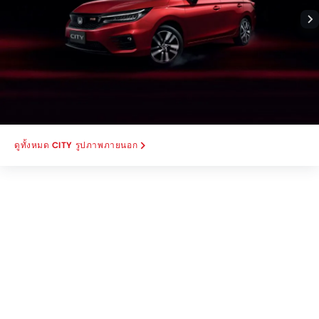
CITY รูปภาพภายนอก