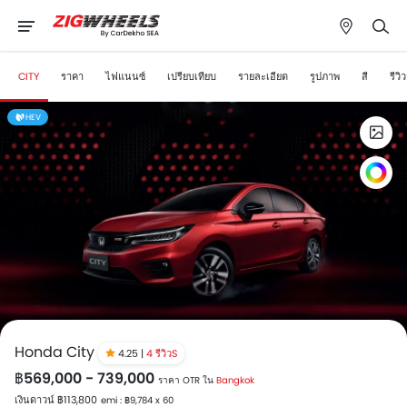
CITY
ราคา
ไฟแนนซ์
เปรียบเทียบ
รายละเอียด
รูปภาพ
สี
รีว
HEV
Honda City
4.25 |
4 รีวิวS
฿569,000 - 739,000
ราคา OTR ใน
Bangkok
เงินดาวน์ ฿113,800
emi : ฿9,784 x 60