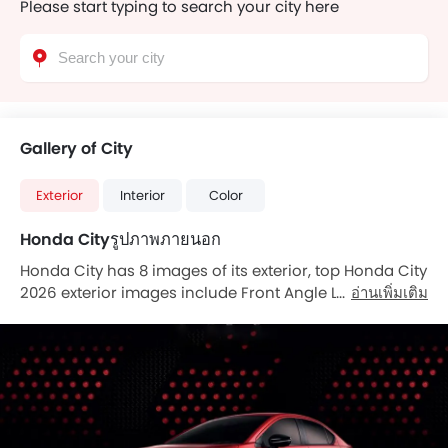
Please start typing to search your city here
Gallery of City
Exterior
Interior
Color
Honda Cityรูปภาพภายนอก
Honda City has 8 images of its exterior, top Honda City
2026 exterior images include Front Angle Low View,
อ่านเพิ่มเติม
Front Cross Side View, Tail Light, Wheel, Drivers Side
Mirror Front Angle, Car Name, Reverse Parking
Camera, Spoiler.