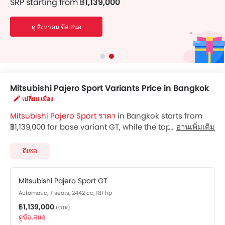
SRP starting from
฿1,139,000
ดู สิงหาคม ข้อเสนอ
Mitsubishi Pajero Sport Variants Price in Bangkok
เปลี่ยน เมือง
Mitsubishi Pajero Sport ราคา
in Bangkok starts from
฿1,139,000 for base variant GT, while the top spec
อ่านเพิ่มเติม
variant Elite Edition 4WD costs at ฿1,689,000. Visit your
nearest
Mitsubishi Pajero Sport showroom in Bangkok
ดีเซล
for best offers. There are 2 Mitsubishi Pajero Sport
variants available in Thailand, check out all variants
Mitsubishi Pajero Sport GT
price below.
Automatic, 7 seats, 2442 cc, 181 hp
฿1,139,000
(OTR)
ดูข้อเสนอ