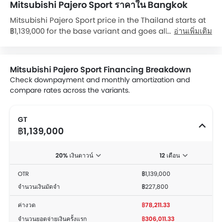
Mitsubishi Pajero Sport ราคาใน Bangkok
Mitsubishi Pajero Sport price in the Thailand starts at
฿1,139,000 for the base variant and goes all the way up
อ่านเพิ่มเติม
to ฿1,689,000 for the top-spec variant Pajero Sport Elite
Edition 4WD. Check out the Mitsubishi Pajero Sport
variant-wise price list and available special promo
Mitsubishi Pajero Sport Financing Breakdown
offers below. Also, get the best price by requesting
Check downpayment and monthly amortization and
quotes from authorised Mitsubishi dealerships.
compare rates across the variants.
GT
฿1,139,000
20% เงินดาวน์
12 เดือน
OTR
฿1,139,000
จำนวนเงินมัดจำ
฿227,800
ค่างวด
฿78,211.33
จำนวนยอดจ่ายเงินครั้งแรก
฿306,011.33