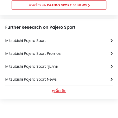
เพิ่มสูงขึ้น ตั้งแต่การเปิดตัวรถ
วางใจในรถเอสยูวี 7 ที่นั
PAJERO SPORT รถ NEWS
Mitsubishi SUV ระดับพรีเมี่ยมได้
เนื่องจากการปรับโครง
ดึงดูดฝูงชนมากมายและกลายเป็นที่
ใหม่ ทางค่ายจะปรับร
ชื่นชอบของผู้คลั่งไคล้รถยนต์จากทั่ว
เพียง 19,000 ถึง 29,00
Further Research on Pajero Sport
โลก ในอดีตที่ผ่านมารถคันนี้มียอด
การจองทะลักทะลายจากความคลั่ง
ไคล้และแรงดึงดูด ดังนั้นเพื่อตอบ
Mitsubishi Pajero Sport
โจทย์ความคาดหวังและความ
ต้องการของลูกค้าทางบริษัทจึงได้
Mitsubishi Pajero Sport Promos
ประกาศที่จะเพิ่มยอดการผลิตรถคัน
ดังกล่าวขึ้น ตั้งแต่เริ่มวาง
Mitsubishi Pajero Sport รูปภาพ
จำหน่าย...
Mitsubishi Pajero Sport News
ดูเพิ่มเติม
Mitsubishi Pajero Sport ข้อมูลจำเพาะ
Mitsubishi Pajero Sport สี