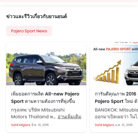
ข่าวและรีวิวเกี่ยวกับยานยนต์
Pajero Sport News
เพิ่มยอดการผลิต All-new Pajero
การันตีคุณภาพ 2016
Sport ตามความต้องการที่พุ่งขึ้น
Pajero Sport ใหม่ 
ทะลุ 14,000 คัน มาพ
กรุงเทพ: บริษัท Mitsubishi
BANGKOK: Mitsubis
พิเศษถึงมีนาคมนี้
Motors Thailand พร้อมแล้วที่จะ
อ่านเพิ่มเติม
ออกมาเปิดเผยว่า ใน
เพิ่มยอดการผลิตสุดยอดรถ SUV อัน
สุดท้ายของปีที่แล้ว ร
Sahil Miglani,
มี.ค. 01, 2016
Sahil Miglani,
ม.ค. 12, 2016
เป็นที่รัก Mitsubishi Pajero Sport
new Pajero Sport ม
2016 เพื่อตอบสนองความต้องการที่
14,000 คัน พร้อมขอบคุ