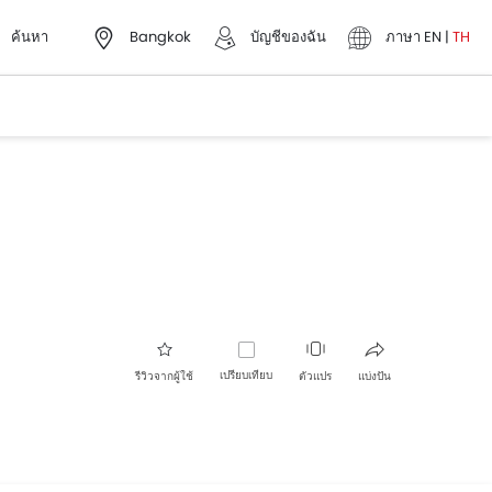
ค้นหา
Bangkok
บัญชีของฉัน
ภาษา
EN
|
TH
เปรียบเทียบ
รีวิวจากผู้ใช้
ตัวแปร
แบ่งปัน
เฟซบุ๊ค
ทวิตเตอร์
Whatsapp
พินเทอเรส