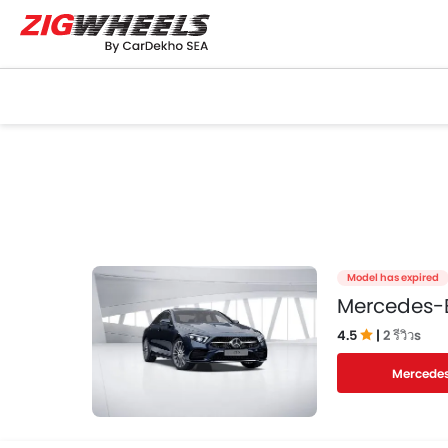
Model has expired
Mercedes-B
4.5
|
2 รีวิวs
Mercedes