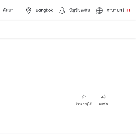
ค้นหา
Bangkok
บัญชีของฉัน
ภาษา
EN
|
TH
รีวิวจากผู้ใช้
แบ่งปัน
เฟซบุ๊ค
ทวิตเตอร์
Whatsapp
พินเทอเรส