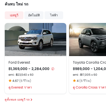
ระบบป้องกันล้อล็อก
ค้นพบ ใหม่ รถ
สัญญาณกะระยะถอยหลัง
เซ็นทรัลล็อค
เอสยูวี
อัตโนมัติ
ไฟฟ้า
ถุงลมฝั่งคนขับ
ถุงลมฝั่งคนนั่ง
ถุงลมด้านข้างคู่หน้า
เสียงเตือนคาดเข็มขัดนิรภัย
ระบบเสริมแรงเบรก
ไฟเตือนประตู และฝากระโปรงท้าย
เซ็นเซอร์ตรวจจับการชน
ระบบสัญญาณกันขโมย
Ford Everest
Toyota Corolla Cr
ล็อกประตูป้องกันเด็ก
฿1,369,000 - 2,284,000
฿989,000 - 1,204,
คานเหล็กด้านข้างรถ
emi : ฿23,540 x 60
emi : ฿17,005 x 60
คานเหล็กด้านหน้ารถ
4.67
(6 รีวิวs)
4
(6 รีวิวs)
กระจกมองหลังแบบตัดแสง
Everest ราคา
Corolla Cross ราค
ระบบกุญแจนิรภัย
กล้องส่องภาพด้านหลัง
เอสยูวี รถ
ระบบป้องกันการลื่นไถลของรถ