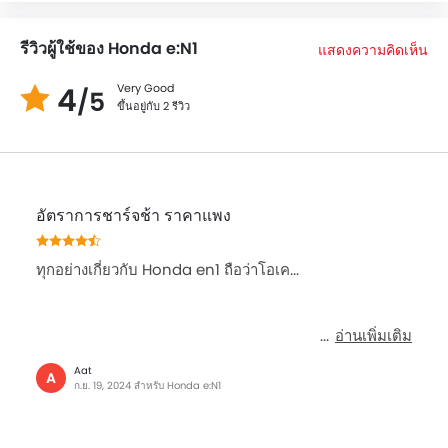
ระบบ เปิด / ปิด ไฟหน้าอัตโนมัติ
เข็มขัดนิรภัยด้านหน้าปรับระดับสูง-ต่ำ
รีวิวผู้ใช้ของ Honda e:N1
แสดงความคิดเห็น
ระบบปรับไฟหน้า สูง / ต่ำ
พวงมาลัยปรับระดับได้
4
Very Good
/5
ล้ออัลลอย
ขึ้นอยู่กับ 2 รีวิว
ระบบสัญญานกันขโมย
นาฬิกาแบบดิจิตอล
หน้าปัดบอกระยะทางแบบดิจิตอล
ระบบกระจายแรงเบรก
อัตราการชาร์จช้า ราคาแพง
เบาะนั่งปรับไฟฟ้า
กระจกมองข้างพับไฟฟ้า
ทุกอย่างเกี่ยวกับ Honda en1 ถือว่าโอเค...
หน้าปัดบอกระยะทางแบบมัลติทริป
ไฟเตือนสถานะเครื่องยนต์
ระบบทำความร้อน
อ่านเพิ่มเติม
พนักพิงด้านคนขับปรับ สูง / ต่ำ
Aat
A
เสาอากาศวิทยุแบบฝัง, สั้น หรือครีบฉลาม
ก.ย. 19, 2024 สำหรับ Honda e:N1
ระบบควบคุมประตูแบบอัจฉริยะ
พวงมาลัยหุ้มหนัง