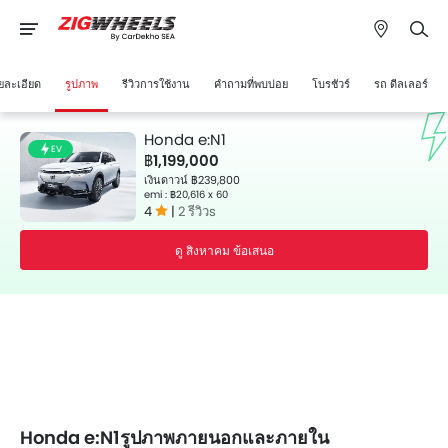
ยละเอียด
รูปภาพ
รีวิวการใช้งาน
คำถามที่พบบ่อย
โบรชัวร์
รถ ดีลเลอร์
Honda e:N1
EV
฿1,199,000
เงินดาวน์ ฿239,800
emi : ฿20,616 x 60
4
|
2 รีวิวs
ดู สิงหาคม ข้อเสนอ
Honda e:N1รูปภาพภายนอกและภายใน