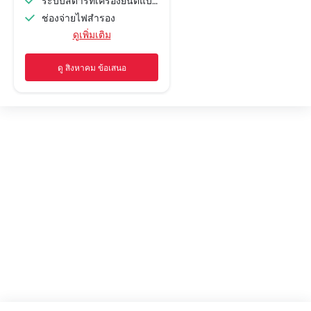
ระบบสตาร์ทเครื่องยนต์แบบอัจฉริยะ
ช่องจ่ายไฟสำรอง
ดูเพิ่มเติม
ระบบนำทาง
เบาะนั่งปรับระดับได้
ดู สิงหาคม ข้อเสนอ
ระบบเครื่องเสียงวิทยุ FM/AM
ลำโพงด้านหน้า
ลำโพงด้านหลัง
การเชื่อมต่อบลูทูธ
ช่องเชื่อมต่อ USB และ/หรือ AUX
ไฟเตือนระดับน้ำมันเชื้อเพลิงต่ำ
ระบบกรองอากาศในห้องโดยสาร
เบาะหนัง
ที่วางแก้วน้ำด้านหน้า
แผงบังแดดพร้อมกระจกแต่งหน้า
ที่วางขวดน้ำ
ระบบควบคุมความเร็วอัตโนมัติ
สวิตช์ควบคุมเครื่องเสียงบนพวงมาลัย
ระบบเครื่องเสียงหน้าจอสัมผัส