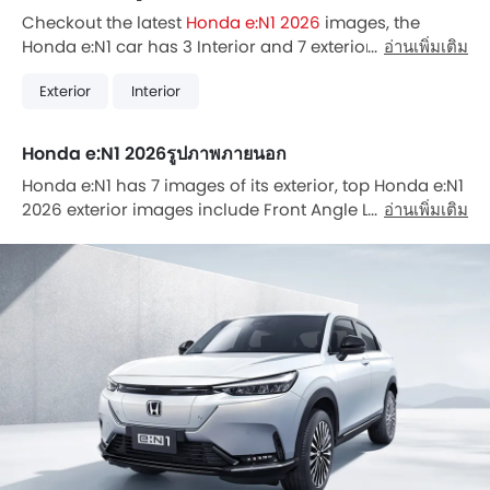
Checkout the latest
Honda e:N1 2026
images, the
Honda e:N1 car has 3 Interior and 7 exterior Images.
อ่านเพิ่มเติม
Also, Honda e:N1 is available in 0 different colors in
Exterior
Interior
Thailand.
Honda e:N1 2026รูปภาพภายนอก
Honda e:N1 has 7 images of its exterior, top Honda e:N1
2026 exterior images include Front Angle Low View,
อ่านเพิ่มเติม
Headlight, Tail Light, Wheel, Door Handle, Grille View,
Medium Angle Front View.