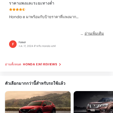
กระจกมองข้างปรับไฟฟ้า
ราคาแพงและระยะทางต่ำ
กระจกไฟฟ้าด้านหน้า
ระบบปัดน้ำฝนอัตโนมัติ
Honda e มาพร้อมกับป้ายราคาที่แพงมาก...
สปอยเลอร์หลัง
ระบบไล่ฝ้ากระจกหลัง
มาตรวัดความเร็วรอบ
อ่านเพิ่มเติม
ระบบแจ้งเตือนแรงดันลมยาง
Faisol
F
ช่องปรับอากาศตอนหลัง
ก.ค. 17, 2024 สำหรับ Honda e:N1
ที่รองศีรษะผู้โดยสารตอนหลัง
ที่พักแขนตรงกลางเบาะหลัง
HONDA E:N1 REVIEWS
ระบบสั่งการด้วยเสียง
เข็มขัดนิรภัยสำหรับผู้โดยสารตอนหลัง
กระจกมองข้างพร้อมไฟเลี้ยวในตัว
ตัวเลือกมากกว่านี้สำหรับรถใช้แล้ว
กระจกไฟฟ้าประตูหลัง
ไฟตัดหมอกหน้า
เบาะนั่งผู้โดยสารด้านหลังสามารถพับได้
ที่วางแก้วน้ำด้านหลัง
ไฟส่องสว่างภายในห้องโดยสาร