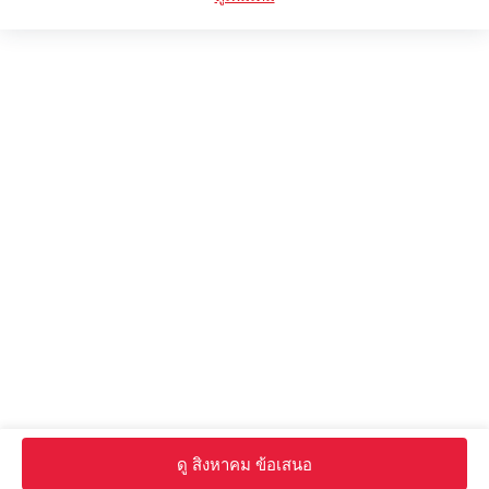
Honda e:N1 FAQs
Honda e:N1 โบรชัวร์
Hondaดีลเลอร์ใน bangkok
หน้าหลัก
รถ ใหม่
Honda รถ
Honda E:N1
รูปภาพ
ดู สิงหาคม ข้อเสนอ