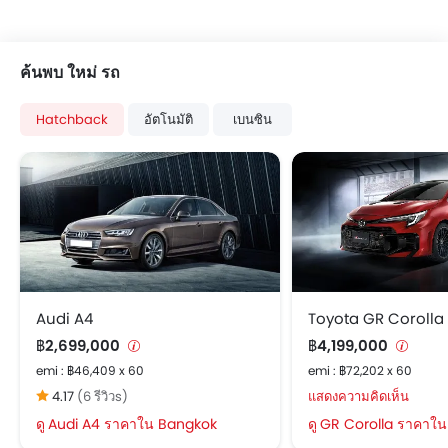
ค้นพบ ใหม่ รถ
Hatchback
อัตโนมัติ
เบนซิน
Audi A4
Toyota GR Corolla
฿2,699,000
฿4,199,000
emi : ฿46,409 x 60
emi : ฿72,202 x 60
4.17
(6 รีวิวs)
แสดงความคิดเห็น
Audi A4 ราคาใน Bangkok
GR Corolla ราคาใ