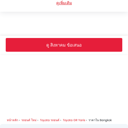
ดูเพิ่มเติม
Toyota GR Yaris FAQs
Toyota GR Yaris โบรชัวร์
Toyotaดีลเลอร์ใน bangkok
ดู สิงหาคม ข้อเสนอ
หน้าหลัก
รถยนต์ ใหม่
Toyota รถยนต์
Toyota GR Yaris
ราคาใน Bangkok