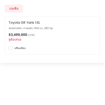
variant costs at ฿3,499,000. Visit your nearest
Toyota
GR Yaris showroom in Bangkok
for best offers. There
เบนซิน
are 2 Toyota GR Yaris variants available in Thailand,
check out all variants price below.
Toyota GR Yaris 1.6L
Automatic, 4 seats, 1618 cc, 280 hp
฿3,499,000
(OTR)
ดูข้อเสนอ
เปรียบเทียบ