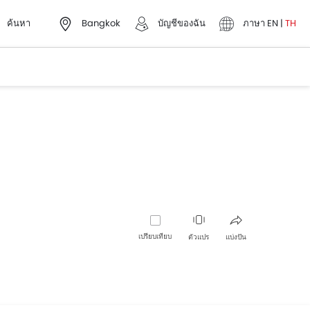
ค้นหา
Bangkok
บัญชีของฉัน
ภาษา
EN
|
TH
เปรียบเทียบ
ตัวแปร
แบ่งปัน
เฟซบุ๊ค
ทวิตเตอร์
Whatsapp
พินเทอเรส