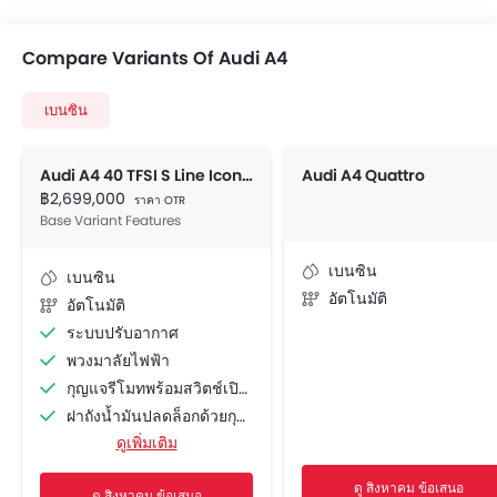
Compare Variants Of Audi A4
เบนซิน
Audi A4 40 TFSI S Line Icon Black
Audi A4 Quattro
฿2,699,000
ราคา OTR
Base Variant Features
เบนซิน
เบนซิน
อัตโนมัติ
อัตโนมัติ
ระบบปรับอากาศ
พวงมาลัยไฟฟ้า
กุญแจรีโมทพร้อมสวิตช์เปิดฝากระโปรงท้าย
ฝาถังน้ำมันปลดล็อกด้วยกุญแจรีโมท
ดูเพิ่มเติม
ช่องจ่ายไฟสำรอง
เบาะนั่งปรับระดับได้
ดู สิงหาคม ข้อเสนอ
ดู สิงหาคม ข้อเสนอ