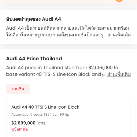
อัปเดตล่าสุดของ Audi A4
Audi A4 เป็นรถยนต์ที่หลากหลายและมีสไตล์สวยงามมากพร้อม
ให้เลือกในหลายรูปแบบ รวมถึงรุ่นแฮทช์แบ็กและรุ่นวากอน
อ่านเพิ่มเติม
Audi A4 มีให้เลือกสามรุ่น ได้แก่ 40 TFSI S Line, 45 TFSI
Quattro S Line และ 45 TFSI Quattro S Line Black Edition
ทั้งสามรุ่นมาพร้อมเครื่องยนต์เบนซิน 4 สูบ 1984 ซีซีที่สร้างกำลัง
Audi A4 Price Thailand
ขับได้ถึง 252 แรงม้าและแรงบิดที่ 370 นิวตันเมตร ทั้งสามรุ่น
Audi A4 price in Thailand start from ฿2,699,000 for
ของ A4 มีระบบเกียร์อัตโนมัติและ A4 มาในชุดสีที่หลากหลายถึง
base variant 40 TFSI S Line Icon Black and goes upto
อ่านเพิ่มเติม
7 สีสดใส ราคาของ A4 ระหว่าง 2.7 ล้านบาทถึง 3.25 ล้านบาท
฿2,699,000 for top-spec variant. A4 available in total 2
และ A4 เป็นคู่แข่งกับรุ่นเช่น Mercedes-Benz C-Class
variants. Audi A4 price for automatic version starts
Saloon ในประเทศไทย
เบนซิน
from ฿2,699,000. Checkout Audi A4 2026 price list
The Audi A4 is priced at ฿2,699,000.
below to see the SRP prices and promos available.
There are 5 variants available of Audi A4: Quattro, 1.8 ที
Audi A4 40 TFSI S Line Icon Black
เอฟเอสไอ, 40 TFSI S Line Icon Black, 45 ทีเอสเอฟไอ ควอท
Automatic, 5 seats, 1984 cc, 190 hp
โทร เอส ไลน์ and 45 TFSI Quattro S line Black Edition.
The Audi A4 is powered by a 1984cc 4-cylinder เบนซิน
฿2,699,000
(OTR)
engine produces 190 hp of power and 320 Nm of
ดูข้อเสนอ
torque.