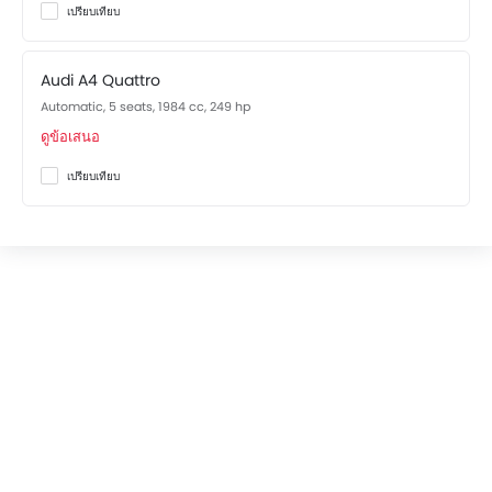
เปรียบเทียบ
It comes with the option of a Automatic transmission
gearbox.
Audi A4 Quattro
The feature list of Audi A4 includes เซ็นทรัลล็อค, ระบบ
Automatic, 5 seats, 1984 cc, 249 hp
กุญแจนิรภัย, ระบบล็อคประตูรถ and ระบบสัญญานกันขโมย in
ดูข้อเสนอ
terms of security.
เปรียบเทียบ
Features for Comfort & Convenience include ระบบ
ควบคุมประตูแบบอัจฉริยะ, กล่องอิเล็กทรอนิกส์ี่ควบคุมการ
ทำงานของรถยนต์ , ระบบปรับอากาศ, กระจกไฟฟ้าด้านหน้า,
กระจกไฟฟ้าประตูหลัง, ระบบปรับอากาศอัตโนมัติ, ระบบ
ทำความร้อน, เบาะนั่งปรับระดับได้, พนักพิงด้านคนขับปรับ สูง /
ต่ำ, กระจกมองข้างพับไฟฟ้า, ระบบ เปิด / ปิด ไฟหน้าอัตโนมัติ,
ช่องจ่ายไฟสำรอง, พวงมาลัยไฟฟ้า, สวิตช์ควบคุมเครื่องเสียงบน
พวงมาลัย, ระบบควบคุมความเร็วอัตโนมัติ, เบาะนั่งผู้โดยสาร
ด้านหลังสามารถพับได้, กุญแจรีโมทพร้อมสวิตช์เปิดฝากระโปรง
ท้าย, ไฟเตือนระดับน้ำมันเชื้อเพลิงต่ำ, ที่รองศีรษะผู้โดยสารตอน
หลัง, ที่พักแขนตรงกลางเบาะหลัง, ที่วางแก้วน้ำด้านหน้า, ที่วาง
แก้วน้ำด้านหลัง, ที่วางขวดน้ำ and แผงบังแดดพร้อมกระจกแต่ง
หน้า.