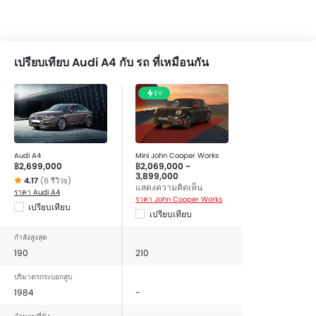
Features for Entertainment & communication include
ระบบเครื่องเสียงวิทยุ FM/AM, การเชื่อมต่อบลูทูธ, เครื่องเล่น
CD, ช่องเชื่อมต่อ USB และ/หรือ AUX, ลำโพงด้านหน้า, ลำโพง
เปรียบเทียบ Audi A4 กับ รถ ที่เหมือนกัน
ด้านหลัง and ระบบเครื่องเสียงแบบ 2DIN.
The interior features include มาตรวัดความเร็วรอบ, หน้าปัด
EV
บอกระยะทางแบบมัลติทริป, เบาะหนัง, พวงมาลัยหุ้มหนัง, นาฬิกา
แบบดิจิตอล, หน้าปัดบอกระยะทางแบบดิจิตอล and ถังน้ำมัน
ออกแบบให้อยู่กลางตัวรถ.
If we talk about the exterior features then it include
Audi A4
Mini John Cooper Works
ระบบปรับไฟหน้า สูง / ต่ำ, กระจกมองข้างปรับไฟฟ้า, ระบบปัด
฿2,699,000
฿2,069,000 -
น้ำฝนอัตโนมัติ, ระบบปัดน้ำฝนด้านหลัง, ระบบไล่ฝ้ากระจกหลัง,
3,899,000
4.17
(6 รีวิวs)
แสดงความคิดเห็น
ล้ออัลลอย, สปอยเลอร์หลัง, ซันรูฟ, กระจกมองข้างพร้อมไฟเลี้ยว
ราคา Audi A4
ราคา John Cooper Works
เปรียบเทียบ
ในตัว, เสาอากาศวิทยุแบบฝัง, สั้น หรือครีบฉลาม, ราวหลังคา
เปรียบเทียบ
and ฝาถังน้ำมันปลดล็อกด้วยกุญแจรีโมท.
The safety features of the Model includes the ไฟเตือน
กำลังสูงสุด
190
210
สถานะเครื่องยนต์, ถุงลมฝั่งคนขับ, ถุงลมฝั่งคนนั่ง, ถุงลมด้านข้าง
คู่หน้า, ล็อกประตูป้องกันเด็ก, ระบบป้องกันล้อล็อก, ระบบกระจาย
ปริมาตรกระบอกสูบ
แรงเบรก, ระบบช่วยควบคุมการทรงตัวขณะเข้าโค้ง, เข็มขัด
1984
-
นิรภัยสำหรับผู้โดยสารตอนหลัง, เสียงเตือนคาดเข็มขัดนิรภัย,