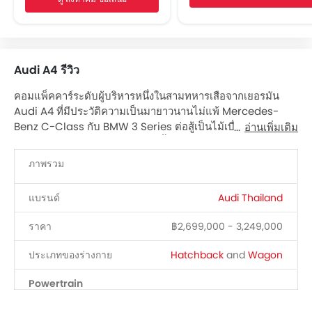
เครื่องเล่น CD
ระบบเครื่องเสียงวิทยุ FM/AM
ลำโพงด้านหน้า
ลำโพงด้านหลัง
Audi A4 รีวิว
ระบบเครื่องเสียงแบบ 2DIN
การเชื่อมต่อบลูทูธ
คอมแพ็คคาร์ระดับผู้บริหารหนึ่งในสามทหารเสือจากเยอรมัน
ช่องเชื่อมต่อ USB และ/หรือ AUX
Audi A4 ที่มีประวัติความเป็นมายาวนานไม่แพ้ Mercedes-
ไฟเตือนระดับน้ำมันเชื้อเพลิงต่ำ
Benz C-Class กับ BMW 3 Series ต่อสู้เป็นไม้เบื่อไม้เมากันมา
อ่านเพิ่มเติม
ระบบปรับอากาศอัตโนมัติ
ตลอดเวลาหลายสิบปี ล่าสุดรถรุ่นนี้ก็ได้ถูกนำเข้ามาจำหน่ายโดย
ผู้แทนอย่างเป็นทางการในไทยเสียที นำโดย Meister Technik
เบาะหนัง
ภาพรวม
ย้อนกลับไปเมื่อปี 1994 ทางอาวดี้ เอจี บริษัทรถพรีเมียมในเครือ
ที่วางแก้วน้ำด้านหน้า
Volkswagen Group ได้เปิดตัวรถ compact executive cars
แผงบังแดดพร้อมกระจกแต่งหน้า
แบรนด์
Audi Thailand
โดยใช้ชื่อว่า Audi A4 รหัสตัวถัง B5 และมีการพัฒนาออกสู่มือ
ที่วางขวดน้ำ
ลูกค้าจวบถึงปัจจุบันเป็นเจนฯ ที่ 4 ในรหัส B9
ราคา
฿2,699,000 - 3,249,000
ระบบควบคุมความเร็วอัตโนมัติ
A4 ทำตลาดทั่วโลกมีตัวถังให้เลือก 2 แบบ ได้แก่ เวอร์ชั่นซีดาน 4
สวิตช์ควบคุมเครื่องเสียงบนพวงมาลัย
ประตู กับเอสเตท 5 ประตู ในนามว่า Avant สำหรับรถ A4 ที่มี
ประเภทของร่างกาย
Hatchback
and
Wagon
ระบบป้องกันล้อล็อก
ขายอยู่ในเมืองไทยมามีให้เลือกทั้งสิ้น 4 รุ่นย่อย แบ่งเป็นตัว 4
ประตู 2 รุ่น ได้แก่ A4 40 TFSI ราคา 2,699,000 บาท A4 45
สัญญาณกะระยะถอยหลัง
Powertrain
TFSI quattro S Line ราคา 2,999,000 บาท และตัวเอสเตท A4
เซ็นทรัลล็อค
Avant 45 TFSI quattro S Line Black Edition ราคา