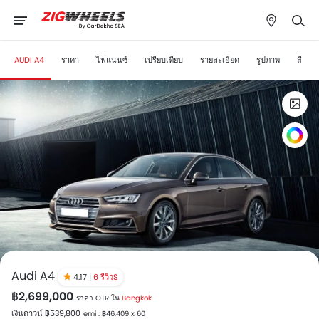
AUDI A4
ราคา
ไฟแนนซ์
เปรียบเทียบ
รายละเอียด
รูปภาพ
สี
Audi A4
4.17 |
6 รีวิวS
฿2,699,000
ราคา OTR ใน
Bangkok
เงินดาวน์ ฿539,800
emi : ฿46,409 x 60