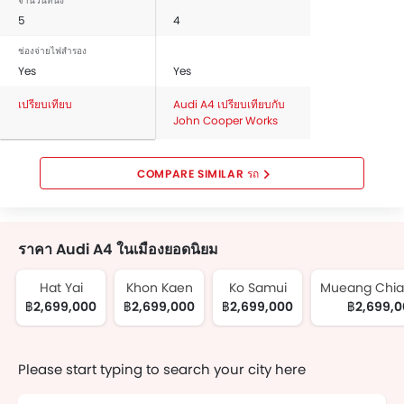
กระจกมองหลังแบบตัดแสง, กล้องส่องภาพด้านหลัง, สัญญาณกะ
จำนวนที่นั่ง
ระยะถอยหลัง, เซ็นเซอร์ตรวจจับการชน, คานเหล็กด้านหน้ารถ,
5
4
คานเหล็กด้านข้างรถ and ไฟเตือนประตู และฝากระโปรงท้าย.
ช่องจ่ายไฟสำรอง
The Audi A4 Competitors are:
Mini John Cooper
Yes
Yes
Works
.
เปรียบเทียบ
Audi A4 เปรียบเทียบกับ
John Cooper Works
COMPARE SIMILAR รถ
ราคา Audi A4 ในเมืองยอดนิยม
Hat Yai
Khon Kaen
Ko Samui
Mueang Chia
฿2,699,000
฿2,699,000
฿2,699,000
฿2,699,
Please start typing to search your city here