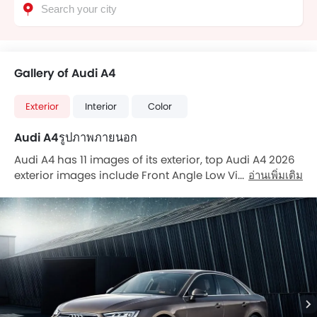
Gallery of Audi A4
Exterior
Interior
Color
Audi A4รูปภาพภายนอก
Audi A4 has 11 images of its exterior, top Audi A4 2026
exterior images include Front Angle Low View, Full
อ่านเพิ่มเติม
Front View, Side View, Full Rear View, Rear Angle View,
Top View, Front Cross Side View, Headlight, Tail Light,
Wheel, Exhaust Pipe.