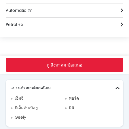
Audi รถ โบรชัวร์
Automatic รถ
Petrol รถ
หน้าหลัก
รถ ใหม่
Audi Thailand
Audi A4
ดู สิงหาคม ข้อเสนอ
Search Other รถยนต์
แบรนด์รถยนต์ยอดนิยม
เอ็มจี
ฟอร์ด
บีเอ็มดับเบิลยู
มินิ
Geely