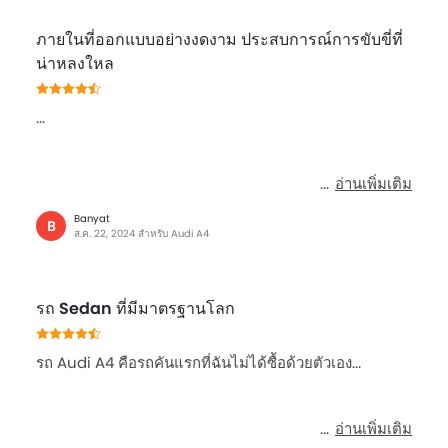
นาฬิกาแบบดิจิตอล
หน้าปัดบอกระยะทางแบบดิจิตอล
ภายในที่ออกแบบอย่างงดงาม ประสบการณ์การขับขี่ที่
ระบบกระจายแรงเบรก
น่าหลงใหล
กระจกมองข้างพับไฟฟ้า
หน้าปัดบอกระยะทางแบบมัลติทริป
...
ไฟเตือนสถานะเครื่องยนต์
ระบบทำความร้อน
พนักพิงด้านคนขับปรับ สูง / ต่ำ
อ่านเพิ่มเติม
เสาอากาศวิทยุแบบฝัง, สั้น หรือครีบฉลาม
Banyat
B
ระบบควบคุมประตูแบบอัจฉริยะ
ส.ค. 22, 2024 สำหรับ Audi A4
พวงมาลัยหุ้มหนัง
กระจกมองข้างปรับไฟฟ้า
กระจกไฟฟ้าด้านหน้า
รถ Sedan ที่มีมาตรฐานโลก
ระบบปัดน้ำฝนอัตโนมัติ
ระบบไล่ฝ้ากระจกหลัง
รถ Audi A4 คือรถคันแรกที่ฉันไม่ได้ซื้อด้วยตัวเอง...
มาตรวัดความเร็วรอบ
ระบบช่วยควบคุมการทรงตัวขณะเข้าโค้ง
อ่านเพิ่มเติม
กล่องอิเล็กทรอนิกส์ี่ควบคุมการทำงานของรถยนต์