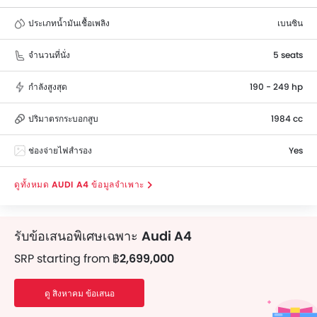
performance. Audi A4 top competitors John Cooper
ประเภทน้ำมันเชื้อเพลิง
เบนซิน
Works.
จำนวนที่นั่ง
5 seats
กำลังสูงสุด
190 - 249 hp
ปริมาตรกระบอกสูบ
1984 cc
ช่องจ่ายไฟสำรอง
Yes
AUDI A4 ข้อมูลจำเพาะ
รับข้อเสนอพิเศษเฉพาะ
Audi A4
รับสินเชื่อง่าย ๆ สำหรับรถยนต์ของคุณ
SRP starting from
฿2,699,000
EMI เริ่มจาก
฿46,409/เดือน
ดู สิงหาคม ข้อเสนอ
Get Loan