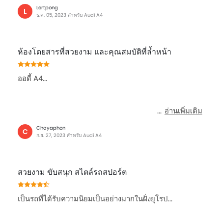
ที่รองศีรษะผู้โดยสารตอนหลัง
Lertpong
L
ที่พักแขนตรงกลางเบาะหลัง
ธ.ค. 05, 2023 สำหรับ Audi A4
เข็มขัดนิรภัยสำหรับผู้โดยสารตอนหลัง
กระจกมองข้างพร้อมไฟเลี้ยวในตัว
ห้องโดยสารที่สวยงาม และคุณสมบัติที่ล้ำหน้า
กระจกไฟฟ้าประตูหลัง
ไฟตัดหมอกหน้า
เบาะนั่งผู้โดยสารด้านหลังสามารถพับได้
ออดี้ A4...
ที่วางแก้วน้ำด้านหลัง
ซันรูฟ
อ่านเพิ่มเติม
ระบบล็อคประตูรถ
Chayaphon
C
ก.ย. 27, 2023 สำหรับ Audi A4
สวยงาม ขับสนุก สไตล์รถสปอร์ต
เป็นรถที่ได้รับความนิยมเป็นอย่างมากในฝั่งยุโรป...