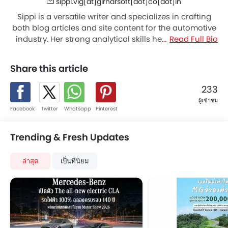
sippi.vig[at]girnarsoft[dot]co[dot]in
Sippi is a versatile writer and specializes in crafting
both blog articles and site content for the automotive
industry. Her strong analytical skills help in curating
Read Full Bio
articles backed with stong number analysis for our
audience. She enjoys reviewing the latest cars/models
Share this article
and describing new technologies. She holds a master
of business administration degree in finance and
233
marketing. When she’s not working, she enjoys travel,
ผู้เข้าชม
adventure, reading, and gardening.
Facebook
Twitter
Whatsapp
Pinterest
Trending & Fresh Updates
ล่าสุด
เป็นที่นิยม