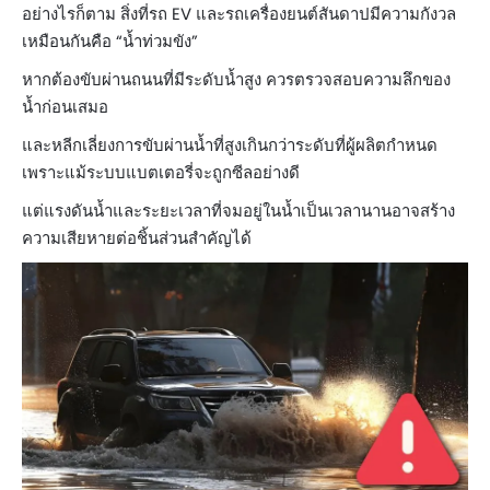
อย่างไรก็ตาม สิ่งที่รถ EV และรถเครื่องยนต์สันดาปมีความกังวล
เหมือนกันคือ “น้ำท่วมขัง”
หากต้องขับผ่านถนนที่มีระดับน้ำสูง ควรตรวจสอบความลึกของ
น้ำก่อนเสมอ
และหลีกเลี่ยงการขับผ่านน้ำที่สูงเกินกว่าระดับที่ผู้ผลิตกำหนด
เพราะแม้ระบบแบตเตอรี่จะถูกซีลอย่างดี
แต่แรงดันน้ำและระยะเวลาที่จมอยู่ในน้ำเป็นเวลานานอาจสร้าง
ความเสียหายต่อชิ้นส่วนสำคัญได้​