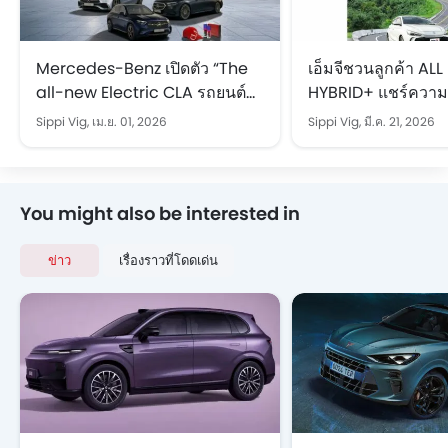
Mercedes-Benz เปิดตัว “The
เอ็มจีชวนลูกค้า A
all-new Electric CLA รถยนต์
HYBRID+ แชร์ความ
ไฟฟ้า 100%” ฉลอง 140 ปีในงาน
พร้อมอวดเลขไมล์ ลุ้นรางวัล
Sippi Vig,
เม.ย. 01, 2026
Sippi Vig,
มี.ค. 21, 2026
Motor Show 2026
มูลค่ารวม 200,000
You might also be interested in
ข่าว
เรื่องราวที่โดดเด่น