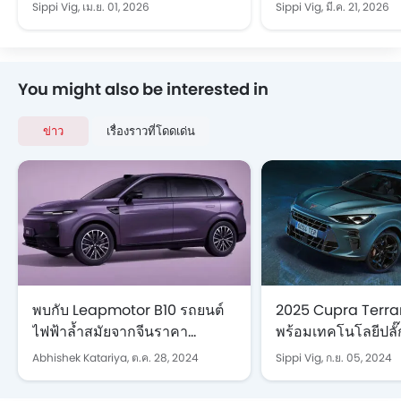
ไฟฟ้า 100%” ฉลอง 140 ปีในงาน
พร้อมอวดเลขไมล์ ลุ้นรางวัล
Sippi Vig,
เม.ย. 01, 2026
Sippi Vig,
มี.ค. 21, 2026
Motor Show 2026
มูลค่ารวม 200,000
You might also be interested in
ข่าว
เรื่องราวที่โดดเด่น
พบกับ Leapmotor B10 รถยนต์
2025 Cupra Terram
ไฟฟ้าล้ำสมัยจากจีนราคา
พร้อมเทคโนโลยีปลั๊
ประหยัด
ในรุ่นต่อไป
Abhishek Katariya,
ต.ค. 28, 2024
Sippi Vig,
ก.ย. 05, 2024