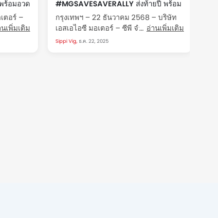
พร้อมอวด
#MGSAVESAVERALLY ส่งท้ายปี พร้อม
ท้
200,000
ประกาศลุยกิจกรรมลูกค้าต่อเนื่อง
สั
อเตอร์ –
กรุงเทพฯ – 22 ธันวาคม 2568 – บริษัท
กร
อุ
์
านเพิ่มเติม
เอสเอไอซี มอเตอร์ – ซีพี จำกัด และ
อ่านเพิ่มเติม
เอ
ู้จำหน่าย
บริษัท เอ็มจี เซลส์ (ประเทศไทย) จำกัด ผู้
บร
Sippi Vig,
ธ.ค. 22, 2025
Sip
ุกกระแส
ผลิตและผู้จำหน่ายรถยนต์เอ็มจีใน
ผล
ิจกรรม
ประเทศไทย สร้างรอยยิ้มให้ลูกค้าส่งท้าย
ปร
่านั้น”
ปีด้วยกิจกรรม...
วีร