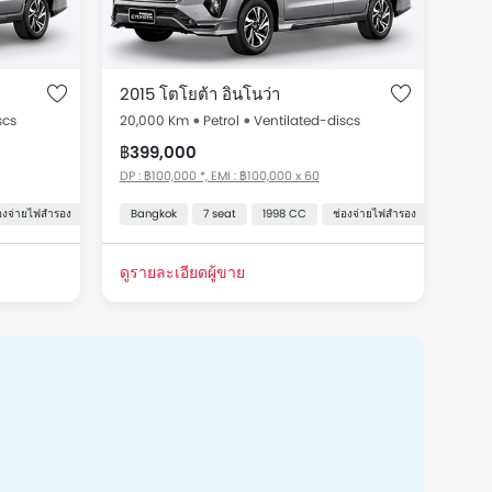
2015 โตโยต้า อินโนว่า
scs
20,000 Km
Petrol
Ventilated-discs
฿399,000
DP : ฿100,000 *, EMI : ฿100,000 x 60
องจ่ายไฟสำรอง
สัญญาณกะระยะถอยหลัง
ระบบปรับอากาศอัตโนมัติ
Bangkok
เซ็นทรัลล็อค
7 seat
ระบบเครื่องเสียงหน้าจอสัมผัส
ถุงลมฝั่งคนนั่ง
1998 CC
ช่องจ่ายไฟสำรอง
ระบบป้องกันล้อล็อ
ระบบปรับอ
ดูรายละเอียดผู้ขาย