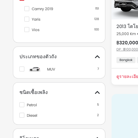
Camry 2019
151
Yaris
128
2013 โตโยต
Vios
100
25,000 Km
Corolla Altis
89
฿320,00
DP : ฿100,000
Hilux Revo Double Cab
79
ประเภทของตัวถัง
Bangkok
Hilux Revo Smart Cab
71
MUV
7
Alphard 2019
31
ดูรายละเอีย
Yaris Ativ
29
ชนิดเชื้อเพลิง
Hilux Vigo Champ Double Cab
24
Hilux Revo Standard Cab
23
Petrol
5
Hilux Vigo Champ Smart Cab
16
Diesel
2
Innova Crysta
14
Hiace
7