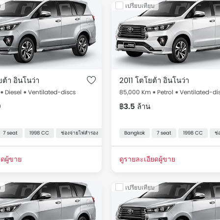
บ
เปรียบเทียบ
ถมือ 2 สำหรับขาย Thailand รายการราคา เริ่มต้นที่ ฿9,363 สำหรับรุ
ราคา
ตโยต้า Innova
ราคาเริ่มต้นที่ ฿9,363
ต้า อินโนว่า
2011 โตโยต้า อินโนว่า
Diesel
Ventilated-discs
85,000 Km
Petrol
Ventilated-di
0
฿3.5 ล้าน
7 seat
1998 CC
ช่องจ่ายไฟสำรอง
ระบบปรับอากาศอัตโนมัติ
Bangkok
7 seat
เบาะหนัง
1998 CC
ระบบเค
ช่
ดผู้ขาย
ดูรายละเอียดผู้ขาย
บ
เปรียบเทียบ