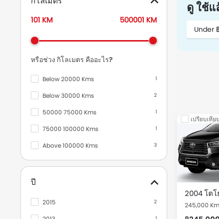
กิโลเมตร
ดู ใช้
Hilux Vigo Champ Standard Cab
7
101 KM
500001 KM
Innova
7
Under 
Veloz
3
หรือช่วง กิโลเมตร คืออะไร?
Corolla Cross
1
Sienta
1
Below 20000 Kms
1
Below 30000 Kms
2
นิสสัน
575
50000 75000 Kms
1
ฮอนด้า
121
เปรียบเทีย
75000 100000 Kms
1
มาสด้า
88
Above 100000 Kms
3
มิตซูบิชิ
2
ซูซูกิ
2
ปี
ออดี้
1
2004 โตโย
เบนท์ลีย์
1
2015
2
245,000 K
ฟอร์ด
1
2013
1