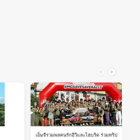
เอ็มจีรวมพลคนรักอีวีและไฮบริด ร่วมทริป
ผ่