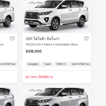
เปรียบเทียบ
่น Innova, ทั้งหมดรวมทั้งหมด 7 รถมือสองที่มีขายใน
2011 โตโยต้า อินโนว่า
scs
115,000 Km
Petrol
Ventilated-discs
฿318,000
รื่องเสียงหน้าจอสัมผัส
องจ่ายไฟสำรอง
ระบบปรับอากาศอัตโนมัติ
Bangkok
ระบบป้องกันล้อล็อก
7 seat
ระบบป้องกันล้อล็อก
สัญญาณกะระยะถอยหลัง
1998 CC
ช่องจ่ายไฟสำรอง
สัญญาณกะระยะถอยหลัง
ระบบปรับอ
ดูรายละเอียดผู้ขาย
เปรียบเทียบ