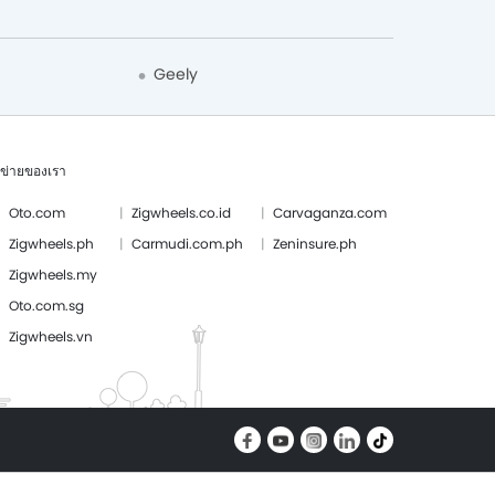
Geely
อข่ายของเรา
Oto.com
Zigwheels.co.id
Carvaganza.com
Zigwheels.ph
Carmudi.com.ph
Zeninsure.ph
Zigwheels.my
Oto.com.sg
Zigwheels.vn