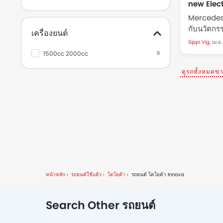
new Elect
ฉลอง 140
Mercedes
กับนวัตกรร
เครื่องยนต์
Mercedes
Sippi Vig,
เม.ย.
2026 วันที่
1500cc 2000cc
6
แพ็ค ชาเลน
ดูรถทั้งหมดข่
หน้าหลัก
รถยนต์ใช้แล้ว
โตโยต้า
รถยนต์ โตโยต้า Innova
Search Other รถยนต์