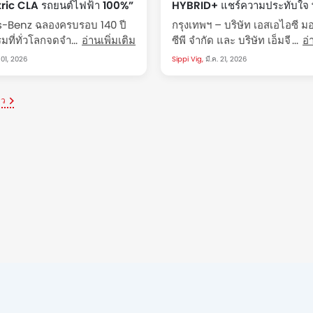
ric CLA รถยนต์ไฟฟ้า 100%”
HYBRID+ แชร์ความประทับใจ 
 ปีในงาน Motor Show 2026
เลขไมล์ ลุ้นรางวัลมูลค่ารวม 
-Benz ฉลองครบรอบ 140 ปี
กรุงเทพฯ – บริษัท เอสเอไอซี ม
บาท
มที่ทั่วโลกจดจำที่บูธ
อ่านเพิ่มเติม
ซีพี จำกัด และ บริษัท เอ็มจี เซลส
อ่
-Benz ในงาน Motor Show
(ประเทศไทย) จำกัด ผู้ผลิตและผ
 01, 2026
Sippi Vig,
มี.ค. 21, 2026
 25 มี.ค. - 5 เม.ย. 2569 อิม
รถยนต์เอ็มจีในประเทศไทย ปล
เจอร์ ฮอลล์...
สร้างความมั่นใจให้ลูกค้าผ่านก
าว
“เลขไมล์เท่าไหร่ เอ็มจีจ่ายให้เท
ชวนเจ้าของรถ ALL...