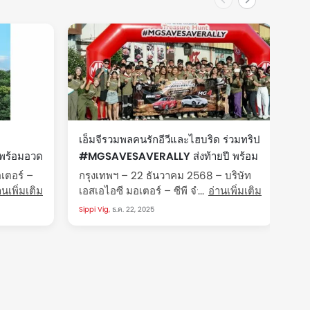
เอ็มจีรวมพลคนรักอีวีและไฮบริด ร่วมทริป
ผ่
พร้อมอวด
#MGSAVESAVERALLY ส่งท้ายปี พร้อม
ท้
200,000
ประกาศลุยกิจกรรมลูกค้าต่อเนื่อง
สั
อเตอร์ –
กรุงเทพฯ – 22 ธันวาคม 2568 – บริษัท
กร
อุ
์
านเพิ่มเติม
เอสเอไอซี มอเตอร์ – ซีพี จำกัด และ
อ่านเพิ่มเติม
เอ
ู้จำหน่าย
บริษัท เอ็มจี เซลส์ (ประเทศไทย) จำกัด ผู้
บร
Sippi Vig,
ธ.ค. 22, 2025
Sip
ุกกระแส
ผลิตและผู้จำหน่ายรถยนต์เอ็มจีใน
ผล
ิจกรรม
ประเทศไทย สร้างรอยยิ้มให้ลูกค้าส่งท้าย
ปร
่านั้น”
ปีด้วยกิจกรรม...
วีร