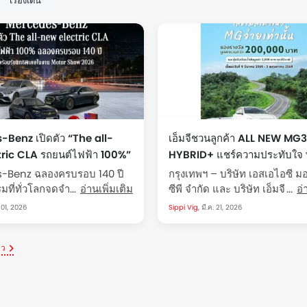
เรื่องเด่น
Benz เปิดตัว “The all-
เอ็มจีชวนลูกค้า ALL NEW MG3
ric CLA รถยนต์ไฟฟ้า 100%”
HYBRID+ แชร์ความประทับใจ 
 ปีในงาน Motor Show 2026
เลขไมล์ ลุ้นรางวัลมูลค่ารวม 
-Benz ฉลองครบรอบ 140 ปี
กรุงเทพฯ – บริษัท เอสเอไอซี ม
บาท
มที่ทั่วโลกจดจำที่บูธ
อ่านเพิ่มเติม
ซีพี จำกัด และ บริษัท เอ็มจี เซลส
อ่
-Benz ในงาน Motor Show
(ประเทศไทย) จำกัด ผู้ผลิตและผ
 01, 2026
Sippi Vig,
มี.ค. 21, 2026
 25 มี.ค. - 5 เม.ย. 2569 อิม
รถยนต์เอ็มจีในประเทศไทย ปล
เจอร์ ฮอลล์...
สร้างความมั่นใจให้ลูกค้าผ่านก
าว
“เลขไมล์เท่าไหร่ เอ็มจีจ่ายให้เท
ชวนเจ้าของรถ ALL...