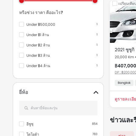
เปรียบเทีย
รถมือสองและร
Thailand
หรือช่วง ราคา คืออะไร?
Under ฿500,000
1
รุ่น
Under ฿1 ล้าน
1
ใช้แล้ว ซูซ
Under ฿2 ล้าน
1
2021 ซูซูกิ
Under ฿3 ล้าน
1
20,000 Km
฿407,00
Under ฿4 ล้าน
1
DP : ฿200,000
Under ฿5 ล้าน
1
Bangkok
ยี่ห้อ
ดูรายละเอีย
ข่าวและร
อีซูซุ
854
โตโยต้า
783