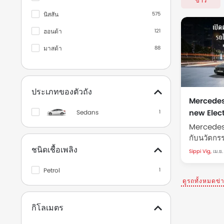
ข่าว
นิสสัน
575
ฮอนด้า
121
มาสด้า
88
มิตซูบิชิ
2
ซูซูกิ
2
ประเภทของตัวถัง
Ciaz
1
Mercedes-
new Elect
Sedans
1
Swift 2019
1
ฉลอง 140
Mercedes
กับนวัตกรร
ออดี้
1
Mercedes
ชนิดเชื้อเพลิง
Sippi Vig,
เม.ย.
เบนท์ลีย์
1
2026 วันที่
แพ็ค ชาเลน
Petrol
1
ฟอร์ด
1
ดูรถทั้งหมดข่
เมอเซเดส-เบนซ์
1
เอ็มจี
1
กิโลเมตร