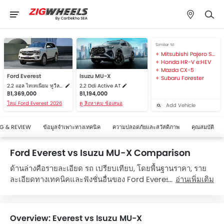
Similar รถ
Mitsubishi Pajero Sport
Honda HR-V e:HEV
Mazda CX-5
Ford Everest
Isuzu MU-X
Subaru Forester
2.2 แอล ไทเทเนียม ทูวีลไดรฟ์
2.2 Ddi Active AT
฿1,369,000
฿1,194,000
ใหม่ Ford Everest 2026
ดู สิงหาคม ข้อเสนอ
Add Vehicle
G & REVIEW
ข้อมูลจำเพาะทางเทคนิค
ความปลอดภัยและสวัสดิภาพ
คุณสมบัติ
Ford Everest vs Isuzu MU-X Comparison
ด้านล่างคือรายละเอียด รถ เปรียบเทียบ, โดยพื้นฐานราคา, ราย
ละเอียดทางเทคนิคและฟังชั่นอื่นของ Ford Everestและ Isuzu
อ่านเพิ่มเติม
MU-X. Ford Everest มีราคาอยู่ระหว่าง ฿1,369,000 ขณะที่
Isuzu MU-X มีราคาอยู่ระหว่าง ฿1,194,000. พูดเกี่ยวกับราย
ละเอียดทางเทคนิค,
Ford Everest 2.2 แอล ไทเทเนียม ทูวีล
Overview: Everest vs Isuzu MU-X
ไดรฟ์
มาพร้อม 2198 เครื่องยนต์ ขณะที่
Isuzu MU-X 2.2 Ddi