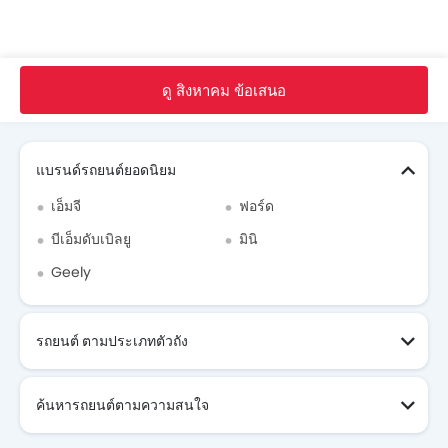
Suzuki Swift FAQs
Used Swift 2019
หน้าหลัก
รถ ใหม่
Suzuki Thailand
Swift
Suzuki Swiftรีวิว
คล่องตัว เครื่องแรง ประหยัด
ดู สิงหาคม ข้อเสนอ
Suzuki Swift โบรชัวร์
Search Other รถยนต์
Suzukiดีลเลอร์ใน bangkok
แบรนด์รถยนต์ยอดนิยม
เอ็มจี
ฟอร์ด
บีเอ็มดับเบิลยู
มินิ
Geely
รถยนต์ ตามประเภทตัวถัง
ค้นหารถยนต์ตามความสนใจ