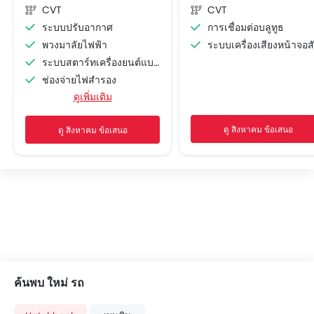
CVT
CVT
ระบบปรับอากาศ
การเชื่อมต่อบลูทูธ
พวงมาลัยไฟฟ้า
ระบบเครื่องเสียงหน้าจอสัมผัส
ระบบสตาร์ทเครื่องยนต์แบบอัจฉริยะ
ช่องจ่ายไฟสำรอง
ดูเพิ่มเติม
เบาะนั่งปรับระดับได้
เครื่องเล่น CD
ดู สิงหาคม ข้อเสนอ
ดู สิงหาคม ข้อเสนอ
ระบบเครื่องเสียงวิทยุ FM/AM
ลำโพงด้านหน้า
ช่องเชื่อมต่อ USB และ/หรือ AUX
ไฟเตือนระดับน้ำมันเชื้อเพลิงต่ำ
ระบบปรับอากาศอัตโนมัติ
ระบบกรองอากาศในห้องโดยสาร
ที่วางแก้วน้ำด้านหน้า
แผงบังแดดพร้อมกระจกแต่งหน้า
ที่วางขวดน้ำ
ค้นพบ ใหม่ รถ
สวิตช์ควบคุมเครื่องเสียงบนพวงมาลัย
ระบบป้องกันล้อล็อก