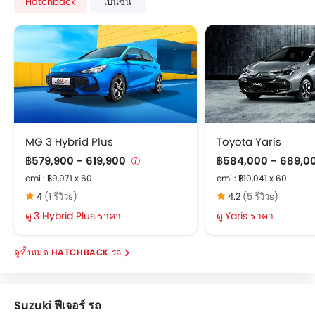
Hatchback
เบนซิน
เซ็นทรัลล็อค
ถุงลมฝั่งคนขับ
ถุงลมฝั่งคนนั่ง
เสียงเตือนคาดเข็มขัดนิรภัย
ระบบเสริมแรงเบรก
ไฟเตือนประตู และฝากระโปรงท้าย
เซ็นเซอร์ตรวจจับการชน
ระบบสัญญาณกันขโมย
MG 3 Hybrid Plus
Toyota Yaris
ล็อกประตูป้องกันเด็ก
฿579,900 - 619,900
฿584,000 - 689,0
คานเหล็กด้านข้างรถ
emi : ฿9,971 x 60
emi : ฿10,041 x 60
คานเหล็กด้านหน้ารถ
4
(1 รีวิวs)
4.2
(5 รีวิวs)
กระจกมองหลังแบบตัดแสง
3 Hybrid Plus ราคา
Yaris ราคา
ระบบกุญแจนิรภัย
ถังน้ำมันออกแบบให้อยู่กลางตัวรถ
HATCHBACK รถ
ระบบป้องกันการลื่นไถลของรถ
ระบบปรับไฟหน้า สูง / ต่ำ
พวงมาลัยปรับระดับได้
Suzuki ฟีเจอร์ รถ
ระบบสัญญานกันขโมย