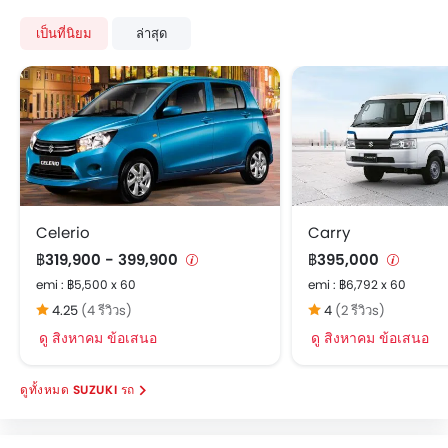
นาฬิกาแบบดิจิตอล
เป็นที่นิยม
ล่าสุด
หน้าปัดบอกระยะทางแบบดิจิตอล
ระบบกระจายแรงเบรก
กระจกมองข้างพับไฟฟ้า
หน้าปัดบอกระยะทางแบบมัลติทริป
ไฟเตือนสถานะเครื่องยนต์
ระบบทำความร้อน
เสาอากาศวิทยุแบบฝัง, สั้น หรือครีบฉลาม
ระบบควบคุมประตูแบบอัจฉริยะ
Celerio
Carry
กระจกมองข้างปรับไฟฟ้า
฿319,900 - 399,900
฿395,000
กระจกไฟฟ้าด้านหน้า
emi : ฿5,500 x 60
emi : ฿6,792 x 60
ระบบไล่ฝ้ากระจกหลัง
4.25
(4 รีวิวs)
4
(2 รีวิวs)
มาตรวัดความเร็วรอบ
ดู สิงหาคม ข้อเสนอ
ดู สิงหาคม ข้อเสนอ
ระบบช่วยควบคุมการทรงตัวขณะเข้าโค้ง
ที่รองศีรษะผู้โดยสารตอนหลัง
SUZUKI รถ
เข็มขัดนิรภัยสำหรับผู้โดยสารตอนหลัง
กระจกไฟฟ้าประตูหลัง
เบาะนั่งผู้โดยสารด้านหลังสามารถพับได้