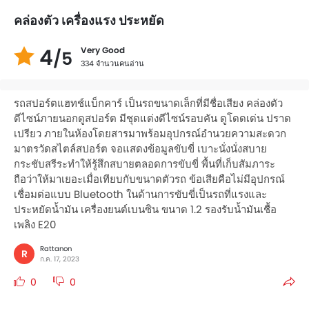
คล่องตัว เครื่องแรง ประหยัด
4
Very Good
/5
334 จำนวนคนอ่าน
รถสปอร์ตแฮทช์แบ็กคาร์ เป็นรถขนาดเล็กที่มีชื่อเสียง คล่องตัว
ดีไซน์ภายนอกดูสปอร์ต มีชุดแต่งดีไซน์รอบคัน ดูโดดเด่น ปราด
เปรียว ภายในห้องโดยสารมาพร้อมอุปกรณ์อำนวยความสะดวก
มาตรวัดสไตล์สปอร์ต จอแสดงข้อมูลขับขี่ เบาะนั่งนั่งสบาย
กระชับสรีระทำให้รู้สึกสบายตลอดการขับขี่ พื้นที่เก็บสัมภาระ
ถือว่าให้มาเยอะเมื่อเทียบกับขนาดตัวรถ ข้อเสียคือไม่มีอุปกรณ์
เชื่อมต่อแบบ Bluetooth ในด้านการขับขี่เป็นรถที่แรงและ
ประหยัดน้ำมัน เครื่องยนต์เบนซิน ขนาด 1.2 รองรับน้ำมันเชื้อ
เพลิง E20
Rattanon
R
ก.ค. 17, 2023
0
0