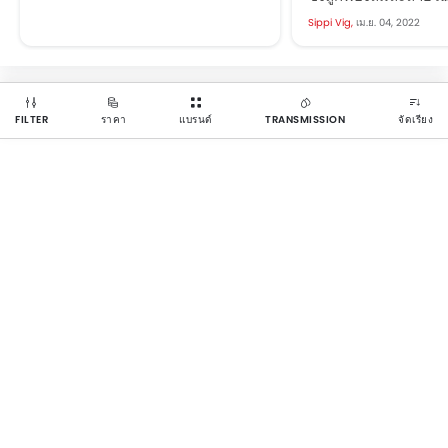
เกาหลีใต้จะรีแบรนด์ในออสเตรเลีย
มีรายงานว่า ถูกกลุ่มบร
Sippi Vig,
เม.ย. 04, 2022
เป็น KGM SsangYong พร้อมกับ
นำโดย Edison Motors
การเปิดตัวรุ่นใหม่หลายรุ่น ซึ่งอาจ
บัสไฟฟ้า ในข้อตกลงที่
รวมถึง Actyon ด้วย โฆษกของ
มูลค่า 304.8 พันล้าน
SsangYong Australia ยืนยันว่า
ล้านบาท) ตามรายงาน
FILTER
ราคา
แบรนด์
TRANSMISSION
จัดเรียง
Actyon...
ซื้อถูกยกเลิกหลังจากกล
ชำระเงินสำหรับการซื้
เสร็จก่อนกำหนด หลัง
ล่วงหน้า 10% แล้ว ส่วนท