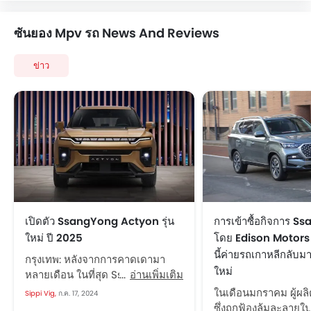
ซันยอง Mpv รถ News And Reviews
ข่าว
เปิดตัว SsangYong Actyon รุ่น
การเข้าซื้อกิจการ 
ใหม่ ปี 2025
โดย Edison Motors
นี้ค่ายรถเกาหลีกลับมา
กรุงเทพ: หลังจากการคาดเดามา
ใหม่
หลายเดือน ในที่สุด SsangYong
อ่านเพิ่มเติม
Actyon รุ่นใหม่ปี 2025 ก็ถูกเปิดตัว
ในเดือนมกราคม ผู้ผลิ
Sippi Vig,
ก.ค. 17, 2024
ในเกาหลีใต้ ผู้ผลิตรถยนต์จาก
ซึ่งถูกฟ้องล้มละลาย