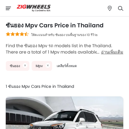
ซันยอง Mpv Cars Price in Thailand
ให้คะแนนสำหรับ ซันยอง บนพื้นฐานของ 10 รีวิวs
Find the ซันยอง Mpv รถ models list in the Thailand.
There are a total of 1 Mpv models available for sale.
อ่านเพิ่มเติม
SsangYong New Stavic is the most popular ซันยอง Mpv
models among Thailand รถ buyers. The lowest-priced
ซันยอง
Mpv
เคลียร์ทั้งหมด
model is SsangYong New Stavic 2026 priced at ฿0 and
the most expensive one is SsangYong New Stavic
2026, which retails at ฿0. Please select your desired รถ
1 ซันยอง Mpv Cars Price in Thailand
models from the list below to know the complete price
list in your city, promos, variants, specs, photos, fuel
consumption, and review.