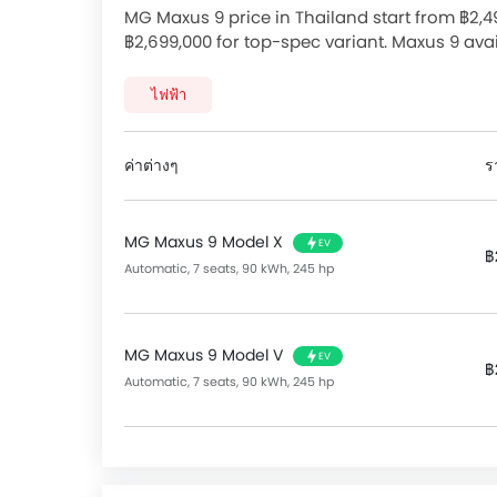
The feature list of Maxus 9 includes เซ็นทรัลล
MG Maxus 9 price in Thailand start from ฿2,
รถ and ระบบสัญญานกันขโมย in terms of securit
฿2,699,000 for top-spec variant. Maxus 9 avai
automatic version starts from ฿2,499,000. Ch
Features for Comfort & Convenience include 
prices and promos available.
ไฟฟ้า
ไฟฟ้าด้านหน้า, กระจกไฟฟ้าประตูหลัง, ระบบปรับ
ร้อน, ช่องปรับอากาศตอนหลัง, ระบบสตาร์ทเครื่องยนต์
/ ต่ำ, ระบบทำความร้อนสำหรับเบาะหน้า, ระบบทำควา
ค่าต่างๆ
ร
ปิด ไฟหน้าอัตโนมัติ, ระบบปิดไฟหน้าอัตโนมัติ, ช่อง
มาลัย, เบาะนั่งผู้โดยสารด้านหลังสามารถพับได้, ไฟเต
รองศีรษะผู้โดยสารตอนหลัง, ที่พักแขนตรงกลางเบาะหลัง,
MG Maxus 9 Model X
EV
ไฟส่องสว่างห้องสัมภาระท้าย, แผงบังแดดพร้อมกระ
฿
Automatic, 7 seats, 90 kWh, 245 hp
Features for Entertainment & communication inc
FM/AM, ระบบนำทาง, การเชื่อมต่อบลูทูธ, ช่องเชื่อ
The interior features include หน้าปัดบอกระยะทาง
MG Maxus 9 Model V
EV
฿
ดิจิตอล, หน้าปัดบอกระยะทางแบบดิจิตอล, เบาะนั่งป
Automatic, 7 seats, 90 kWh, 245 hp
If we talk about the exterior features then it i
ระบบปัดน้ำฝนอัตโนมัติ, ระบบปัดน้ำฝนด้านหลัง, ระบบ
มองข้างพร้อมไฟเลี้ยวในตัว, เสาอากาศวิทยุแบบฝัง, สั
The safety features of the Model includes the 