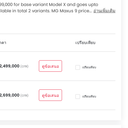
็อค, ระบบสัญญาณกันขโมย, ระบบกุญแจนิรภัย, ระบบล็อคประตู
499,000 for base variant Model X and goes upto
y.
lable in total 2 variants. MG Maxus 9 price for
อ่านเพิ่มเติม
eckout Maxus 9 2026 price list below to see the SRP
ระบบควบคุมประตูแบบอัจฉริยะ, ระบบปรับอากาศ, กระจก
อากาศอัตโนมัติ, ระบบกรองอากาศในห้องโดยสาร, ระบบทำความ
แบบอัจฉริยะ, เบาะนั่งปรับระดับได้, พนักพิงด้านคนขับปรับ สูง
มร้อนสำหรับเบาะหลัง, กระจกมองข้างพับไฟฟ้า, ระบบ เปิด /
าคา
เปรียบเทียบ
จ่ายไฟสำรอง, พวงมาลัยไฟฟ้า, สวิตช์ควบคุมเครื่องเสียงบนพวง
ือนระดับน้ำมันเชื้อเพลิงต่ำ, ไฟส่องสว่างภายในห้องโดยสาร, ที่
 ที่วางแก้วน้ำด้านหน้า, ที่วางแก้วน้ำด้านหลัง, ที่วางขวดน้ำ,
จกแต่งหน้า and ที่พักแขนคอนโซลกลาง.
2,499,000
ดูข้อเสนอ
(OTR)
เปรียบเทียบ
lude ระบบเครื่องเสียงหน้าจอสัมผัส, ระบบเครื่องเสียงวิทยุ
มต่อ USB และ/หรือ AUX, ลำโพงด้านหน้า and ลำโพงด้านหลัง.
แบบมัลติทริป, เบาะหนัง, พวงมาลัยหุ้มหนัง, นาฬิกาแบบ
2,699,000
ดูข้อเสนอ
(OTR)
รับไฟฟ้า, โหมดการขับขี่แบบ and ไฟนำทางอัจฉริยะ.
เปรียบเทียบ
nclude ระบบปรับไฟหน้า สูง / ต่ำ, กระจกมองข้างปรับไฟฟ้า,
ไล่ฝ้ากระจกหลัง, ล้ออัลลอย, สปอยเลอร์หลัง, ซันรูฟ, กระจก
้น หรือครีบฉลาม and ฟีเจอร์เพิ่มเติม.
ระบบป้องกันการลื่นไถลของรถ, ไฟเตือนสถานะเครื่องยนต์,