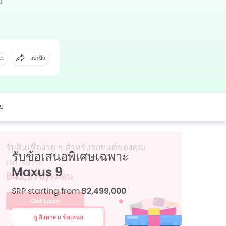
้
เฟซบุ๊ค
ทวิตเตอร์
Whatsapp
พินเทอเรส
ปร
แบ่งปัน
ิม
รับข้อเสนอพิเศษเฉพาะ
Maxus 9
SRP starting from
฿2,499,000
ดู สิงหาคม ข้อเสนอ