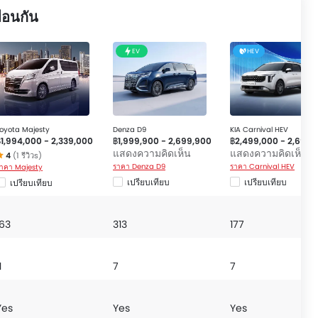
คนนั่ง, ถุงลมด้านข้างคู่หน้า, ล็อกประตูป้องกันเด็ก, ระบบป้องกัน
ือนกัน
ะบบช่วยควบคุมการทรงตัวขณะเข้าโค้ง, เข็มขัดนิรภัยสำหรับผู้
มองหลังแบบตัดแสง, เข็มขัดนิรภัยด้านหน้าปรับระดับสูง-ต่ำ,
นเซอร์ตรวจจับการชน, คานเหล็กด้านข้างรถ and ไฟเตือนประตู
EV
HEV
y
and
Denza D9
.
oyota Majesty
Denza D9
KIA Carnival HEV
฿1,994,000 - 2,339,000
฿1,999,900 - 2,699,900
฿2,499,000 - 2,699,
แสดงความคิดเห็น
แสดงความคิดเห็น
4
(1 รีวิวs)
ราคา Denza D9
ราคา Carnival HEV
าคา Majesty
เปรียบเทียบ
เปรียบเทียบ
เปรียบเทียบ
163
313
177
1
7
7
Yes
Yes
Yes