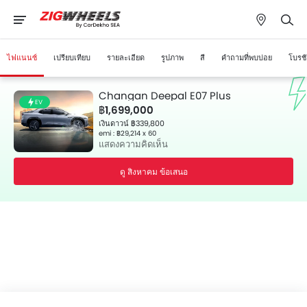
ไฟแนนซ์
เปรียบเทียบ
รายละเอียด
รูปภาพ
สี
คำถามที่พบบ่อย
โบรชั
Changan Deepal E07 Plus
EV
฿1,699,000
เงินดาวน์ ฿339,800
emi : ฿29,214 x 60
แสดงความคิดเห็น
ดู สิงหาคม ข้อเสนอ