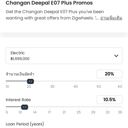
Changan Deepal E07 Plus Promos
Get the Changan Deepal E07 Plus you've been
wanting with great offers from Zigwheels. This is the
อ่านเพิ่มเติม
place to find the various Changan Deepal E07 Plus Dp
and monthly installment promos you need to drive
away in your Deepal E07 Plus. Today on 09 Aug, 2026,
Deepal E07 Plus is available with downpayment as low
as ฿339,800 and monthly installment ฿29,214 (60).
Electric
Browse all of our current Deepal E07 Plus promos and
฿1,699,000
be confident you're finding an excellent deal on your
new vehicle. Get a quote and avail the offer from the
จำนวนเงินมัดจำ
nearest Changan dealer today.
10
20
30
40
50
60
Interest Rate
6
10
14
17
21
25
29
32
36
Loan Period (years)