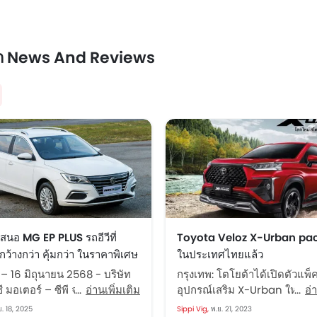
ถ News And Reviews
เสนอ MG EP PLUS รถอีวีที่
Toyota Veloz X-Urban pack
กว้างกว่า คุ้มกว่า ในราคาพิเศษ
ในประเทศไทยแล้ว
ัด!! เพียง 469,900 บาท
 – 16 มิถุนายน 2568 - บริษัท
กรุงเทพ: โตโยต้าได้เปิดตัวแพ็
ี มอเตอร์ – ซีพี จำกัด และ
อ่านเพิ่มเติม
อุปกรณ์เสริม X-Urban ใหม่ทั
อ่
อ็มจี เซลส์ (ประเทศไทย) จำกัด
สำหรับ Veloz MPV ในประเท
.ย. 18, 2025
Sippi Vig,
พ.ย. 21, 2023