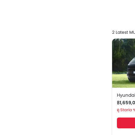
รุ่น
Hyundai
2 Latest M
XPENG 
Hyundai
฿1,659,
Staria 