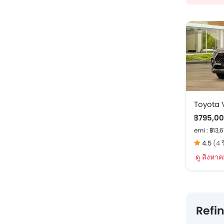
Toyota 
฿795,00
emi : ฿13,
4.5
(4 ร
ดู สิงหา
Refi