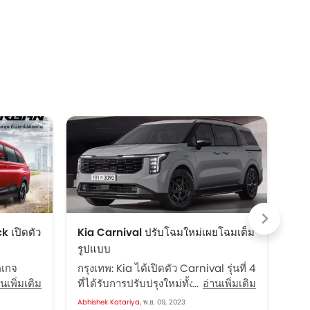
 เปิดตัว
Kia Carnival ปรับโฉมใหม่เผยโฉมเต็ม
Suz
รูปแบบ
อิน
คเกจ
กรุงเทพ: Kia ได้เปิดตัว Carnival รุ่นที่ 4
กรุ
้งหมด
านเพิ่มเติม
ที่ได้รับการปรับปรุงใหม่ทั้งหมด โดยจัด
อ่านเพิ่มเติม
ยนต
ศไทย
แสดงการอัปเดตที่สำคัญทั้งภายในและ
XL7 
Abhishek Katariya,
พ.ย. 09, 2023
Sippi