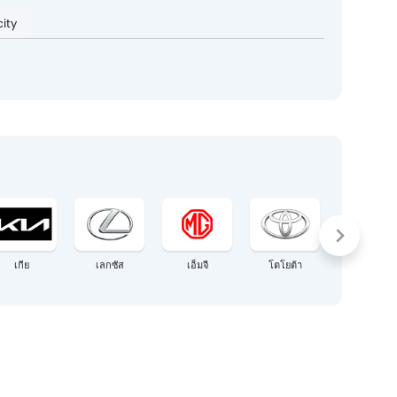
ity
เกีย
เลกซัส
เอ็มจี
โตโยต้า
Aion