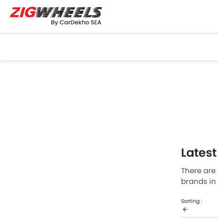
Latest
There are 
brands in
are among
Sorting :
the most e
specs, pho