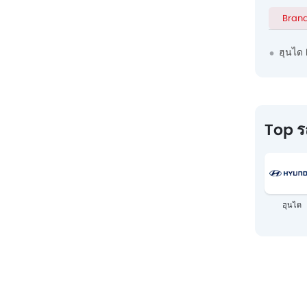
Bran
ฮุนได
Top ร
ฮุนได