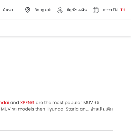
ค้นหา
Bangkok
บัญชีของฉัน
ภาษา
EN
|
TH
ndai
and
XPENG
are the most popular MUV รถ
hed MUV รถ models then Hyundai Staria and XPENG X9
อ่านเพิ่มเติม
UV รถ is Hyundai Staria 2026 for ฿1,659,000 and
plete price list in your city, promos, variants,
ed recently launched รถ models from the list below.