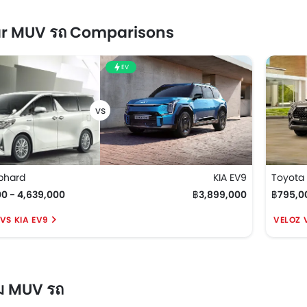
ar MUV รถ Comparisons
EV
phard
KIA EV9
Toyota 
0 - 4,639,000
฿3,899,000
฿795,0
VS KIA EV9
VELOZ 
ม MUV รถ