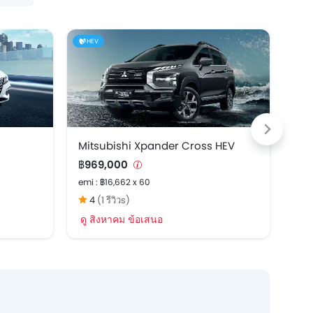
HEV
Mitsubishi Xpander Cross HEV
Suz
฿969,000
฿7
emi : ฿16,662 x 60
emi 
4
(1 รีวิวs)
ดู สิงหาคม ข้อเสนอ
ดู 