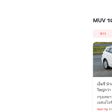
MUV ร
ข่าว
เอ็มจี นำ
ใหญ่กว่า 
จำนวนจำก
กรุงเทพฯ
เอสเอไอซ
บริษัท เ
Sippi Vig,
มิ