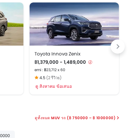
EV
Toyota Innova Zenix
MG 
฿1,379,000 - 1,489,000
฿77
emi : ฿23,712 x 60
emi 
4.5
(2 รีวิวs)
4
ดู สิงหาคม ข้อเสนอ
ดู 
MUV รถ (฿ 750000 – ฿ 1000000)
00000