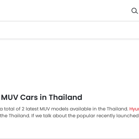
 MUV Cars in Thailand
a total of 2 latest MUV models available in the Thailand.
Hyu
 the Thailand. If we talk about the popular recently launc
 the most popular รถ models in the segment. The cheapest M
xpensive one is XPENG X9 2026 for ฿2,539,000. To know the com
tos, fuel consumption and reviews, please select your desir