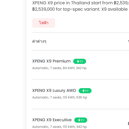
ไฟฟ้าด้านหน้า, กระจกไฟฟ้าประตูหลัง, ระบบปรับ
XPENG X9 price in Thailand start from ฿2,53
ร้อน, ช่องปรับอากาศตอนหลัง, กล่องเก็บความเย็น, ระ
฿2,539,000 for top-spec variant. X9 available 
พิงด้านคนขับปรับ สูง / ต่ำ, ระบบทำความร้อนสำหร
version starts from ฿2,539,000. Checkout XPE
พับไฟฟ้า, ระบบ เปิด / ปิด ไฟหน้าอัตโนมัติ, ระบบปิ
promos available.
ไฟฟ้า
ควบคุมเครื่องเสียงบนพวงมาลัย, ระบบควบคุมความเร็ว
ระดับน้ำมันเชื้อเพลิงต่ำ, ไฟส่องสว่างภายในห้องโดย
ที่วางแก้วน้ำด้านหน้า, ที่วางแก้วน้ำด้านหลัง, ระบบปร
ค่าต่างๆ
แดดพร้อมกระจกแต่งหน้า and ที่พักแขนคอนโซลกล
Features for Entertainment & communication inc
XPENG X9 Premium
EV
ระบบนำทาง, การเชื่อมต่อบลูทูธ, ช่องเชื่อมต่อ USB
Automatic, 7 seats, 84 kWh, 342 hp
The interior features include หน้าปัดบอกระยะทาง
ดิจิตอล, หน้าจอแสดงอุณหภูมิภายนอกรถยนต์, หน้า
อัจฉริยะ.
If we talk about the exterior features then it i
XPENG X9 Luxury AWD
EV
ระบบปัดน้ำฝนอัตโนมัติ, ระบบไล่ฝ้ากระจกหลัง, ล้ออ
Automatic, 7 seats, 110 kWh, 530 hp
เสาอากาศวิทยุแบบฝัง, สั้น หรือครีบฉลาม.
The safety features of the Model includes the 
ระบบแจ้งเตือนแรงดันลมยาง, ระบบช่วยจอดอัจฉริยะ, ถุงล
XPENG X9 Executive
EV
ข้างผู้โดยสารด้านหลัง, ล็อกประตูป้องกันเด็ก, ระบ
Automatic, 7 seats, 110 kWh, 342 hp
ช่วยควบคุมการทรงตัวขณะเข้าโค้ง, เข็มขัดนิรภัยสำห