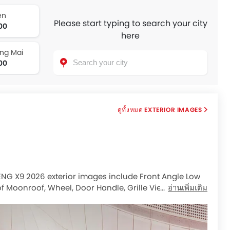
en
Please start typing to search your city
00
here
ng Mai
00
EXTERIOR IMAGES
PENG X9 2026 exterior images include Front Angle Low
f Moonroof, Wheel, Door Handle, Grille View, Drivers
อ่านเพิ่มเติม