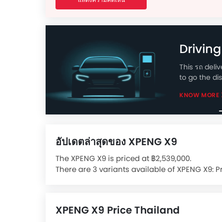
Drivin
This รถ deli
to go the di
KNOW MORE
อัปเดตล่าสุดของ XPENG X9
The XPENG X9 is priced at ฿2,539,000.
There are 3 variants available of XPENG X9: 
The feature list of XPENG X9 includes เซ็นทรั
รถ and ระบบสัญญานกันขโมย in terms of securit
XPENG X9 Price Thailand
Features for Comfort & Convenience include 