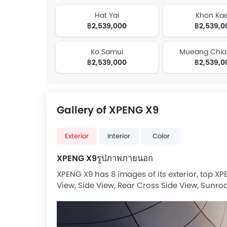
Hat Yai
Khon Ka
฿2,539,000
฿2,539,0
Ko Samui
Mueang Chia
฿2,539,000
฿2,539,0
Gallery of XPENG X9
Exterior
Interior
Color
XPENG X9รูปภาพภายนอก
XPENG X9 has 8 images of its exterior, top X
View, Side View, Rear Cross Side View, Sunroo
Side Mirror Front Angle.