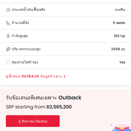
competitors are Mazda CX-8, E-Pace, Mercedes-Benz
ประเภทน้ำมันเชื้อเพลิง
เบนซิน
GLA and BMW X1.
จำนวนที่นั่ง
5 seats
กำลังสูงสุด
186 hp
ปริมาตรกระบอกสูบ
2498 cc
ช่องจ่ายไฟสำรอง
Yes
OUTBACK ข้อมูลจำเพาะ
รับข้อเสนอพิเศษเฉพาะ
Outback
รับสินเชื่อง่าย ๆ สำหรับรถยนต์ของคุณ
SRP starting from
฿2,565,200
EMI เริ่มจาก
฿44,109/เดือน
ดู สิงหาคม ข้อเสนอ
Get Loan