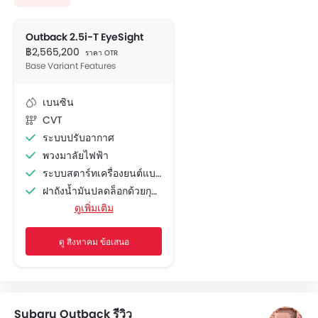
Outback 2.5i-T EyeSight
฿2,565,200
ราคา OTR
Base Variant Features
เบนซิน
CVT
ระบบปรับอากาศ
พวงมาลัยไฟฟ้า
ระบบสตาร์ทเครื่องยนต์แบบอัจฉริยะ
ฝาถังน้ำมันปลดล็อกด้วยกุญแจรีโมท
ดูเพิ่มเติม
ช่องจ่ายไฟสำรอง
เบาะนั่งปรับระดับได้
ดู สิงหาคม ข้อเสนอ
เครื่องเล่น CD
ระบบเครื่องเสียงวิทยุ FM/AM
ลำโพงด้านหน้า
ลำโพงด้านหลัง
Subaru Outback รีวิว
ระบบเครื่องเสียงแบบ 2DIN