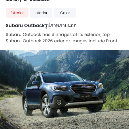
Exterior
Interior
Color
Subaru Outbackรูปภาพภายนอก
Subaru Outback has 6 images of its exterior, top
Subaru Outback 2026 exterior images include Front
Angle Low View, Front Medium View, Rear Angle View,
Wheel, Roof Rail, Grille View.