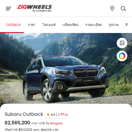
OUTBACK
ราคา
ไฟแนนซ์
เปรียบเทียบ
รายละเอียด
รูปภาพ
สี
Subaru Outback
4.5 |
2 รีวิวS
฿2,565,200
ราคา OTR ใน
Bangkok
เงินดาวน์ ฿513,000
emi : ฿44,109 x 60