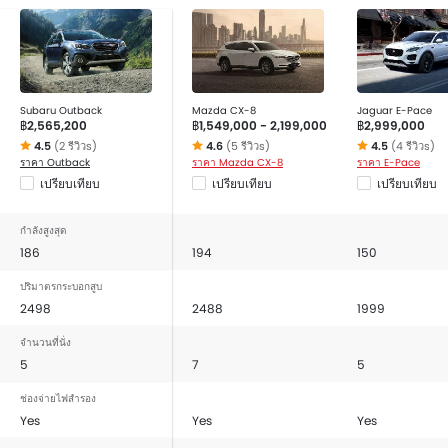
ไฟส่องสว่างภายในห้องโดยสาร, ที่รองศีรษะผู้โดยสารตอนหลัง,
ที่พักแขนตรงกลางเบาะหลัง, ที่วางแก้วน้ำด้านหน้า, ที่วางแก้วน้ำ
ด้านหลัง, ที่วางขวดน้ำ, ไฟส่องสว่างห้องสัมภาระท้าย, แผงบัง
แดดพร้อมกระจกแต่งหน้า and ที่พักแขนคอนโซลกลาง.
Subaru Outback
Mazda CX-8
Jaguar E-Pace
Features for Entertainment & communication include
฿2,565,200
฿1,549,000 - 2,199,000
฿2,999,000
ระบบเครื่องเสียงหน้าจอสัมผัส, ระบบเครื่องเสียงวิทยุ FM/AM,
4.5
(2 รีวิวs)
4.6
(5 รีวิวs)
4.5
(4 รีวิวs)
การเชื่อมต่อบลูทูธ, เครื่องเล่น CD, ช่องเชื่อมต่อ USB และ/หรือ
ราคา Outback
ราคา Mazda CX-8
ราคา E-Pace
AUX, ลำโพงด้านหน้า, ลำโพงด้านหลัง and ระบบเครื่องเสียง
เปรียบเทียบ
เปรียบเทียบ
เปรียบเทียบ
แบบ 2DIN.
The interior features include มาตรวัดความเร็วรอบ, หน้าปัด
กำลังสูงสุด
บอกระยะทางแบบมัลติทริป, เบาะหนัง, พวงมาลัยหุ้มหนัง, นาฬิกา
186
194
150
แบบดิจิตอล, หน้าปัดบอกระยะทางแบบดิจิตอล, เบาะนั่งปรับ
ปริมาตรกระบอกสูบ
ไฟฟ้า and ถังน้ำมันออกแบบให้อยู่กลางตัวรถ.
2498
2488
1999
If we talk about the exterior features then it include
ระบบปรับไฟหน้า สูง / ต่ำ, ไฟตัดหมอกหน้า, ด้านหลังไฟตัด
จำนวนที่นั่ง
หมอก, กระจกมองข้างปรับไฟฟ้า, ระบบปัดน้ำฝนอัตโนมัติ, ระบบ
5
7
5
ปัดน้ำฝนด้านหลัง, ระบบไล่ฝ้ากระจกหลัง, ล้ออัลลอย, สปอยเลอร์
หลัง, ซันรูฟ, กระจกมองข้างพร้อมไฟเลี้ยวในตัว, เสาอากาศวิทยุ
ช่องจ่ายไฟสำรอง
Yes
Yes
Yes
แบบฝัง, สั้น หรือครีบฉลาม, ราวหลังคา and ฝาถังน้ำมันปลดล็อก
ด้วยกุญแจรีโมท.