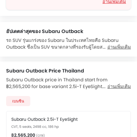
อ่านเพิ่มเติม
อัปเดตล่าสุดของ Subaru Outback
รถ SUV รุ่นแกร่งของ Subaru ในประเทศไทยคือ Subaru
Outback ซึ่งเป็น SUV ขนาดกลางที่รองรับผู้โดยสารได้ 5 ที่นั่ง
อ่านเพิ่มเติม
และออกแบบมาเพื่อครอบครัวโดยเฉพาะ รถ Subaru Outback
มีให้เลือกในประเทศไทยเพียงรุ่นเดียวคือ 2.5i-S ซึ่งมาพร้อม
เครื่องยนต์เบนซิน 4 สูบตัวทรงธรรมชาติขนาด 2.5 ลิตรที่มา
Subaru Outback Price Thailand
พร้อมกับเกียร์ CVT เครื่องยนต์ใน Subaru Outback สามารถ
Subaru Outback price in Thailand start from
ผลิตกำลังขับสูงสุดถึง 173 แรงม้า ในขณะที่แรงบิดสูงสุดถึง 235
฿2,565,200 for base variant 2.5i-T EyeSight. Outback
อ่านเพิ่มเติม
นิวตันเมตร Subaru Outback มาพร้อมกับฟีเจอร์หลากหลาย
available in total 1 variants. Subaru Outback price for
เช่น ไฟหน้าแบบ LED ทั้งหมด, ระบบปรับอากาศสำหรับพื้นที่คู่,
automatic version starts from ฿2,565,200. Checkout
ระบบเครื่องเสียงแสดงผลจอสัมผัสขนาด 8 นิ้ว, ผ้าหุ้มเบาะหนัง,
เบนซิน
Outback 2026 price list below to see the SRP prices
เบาะหน้าที่สามารถปรับไฟฟ้าได้, ซันรูฟ เป็นต้น
and promos available.
The Outback is priced at ฿2,565,200.
Subaru Outback 2.5i-T EyeSight
There are 1 variants available of Outback: 2.5i-T
CVT, 5 seats, 2498 cc, 186 hp
EyeSight.
The Outback is powered by a 2498cc 4-cylinder เบนซิน
฿2,565,200
(OTR)