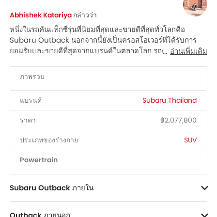
การเชื่อมต่อบลูทูธ
Abhishek Katariya
กล่าวว่า
ช่องเชื่อมต่อ USB และ/หรือ AUX
หนึ่งในรถคันแท็กซี่รุ่นที่นิยมที่สุดและขายดีที่สุดทั่วโลกคือ
ไฟเตือนระดับน้ำมันเชื้อเพลิงต่ำ
Subaru Outback นอกจากนี้ยังเป็นครอสโอเวอร์ที่ได้รับการ
ระบบปรับอากาศอัตโนมัติ
ยอมรับและขายดีที่สุดจากแบรนด์ในตลาดโลก รถครอสโอเวอร์
อ่านเพิ่มเติม
เบาะหนัง
รุ่นที่หกของ Subaru Outback มีตัวยาวเพิ่มเติมซึ่งทำให้มีรูป
ที่วางแก้วน้ำด้านหน้า
ร่างคล้ายรถคันแท็กซี่
ภาพรวม
Subaru Outback มีจำหน่ายในประเทศไทยในรุ่นเดียว คือ
แผงบังแดดพร้อมกระจกแต่งหน้า
2.5i-T EyeSight ที่มีสิ่งอำนวยความสะดวกแบบเต็มรูปแบบ
ที่วางขวดน้ำ
แบรนด์
Subaru Thailand
พร้อมให้เลือกสีออปชั่นเช่น Crystal Black Silica, Ice Silver
ระบบควบคุมความเร็วอัตโนมัติ
Metallic, Brilliant Bronze Metallic, Storm Grey Metallic,
สวิตช์ควบคุมเครื่องเสียงบนพวงมาลัย
ราคา
฿2,077,800
Sapphire Blue Pearl, Crimson Red Pearl, Autumn
ระบบเครื่องเสียงหน้าจอสัมผัส
Green Metallic, Magnetite Grey Metallic และ Crystal
ประเภทของร่างกาย
SUV
ระบบป้องกันล้อล็อก
Black Silica
สัญญาณกะระยะถอยหลัง
Powertrain
เซ็นทรัลล็อค
ถุงลมฝั่งคนขับ
เครื่องยนต์
2498 cc
Subaru Outback ภายใน
ถุงลมฝั่งคนนั่ง
Subaru ได้ทำการเปลี่ยนแปลงน้อยมากในภายในของ Outback ในรุ่นก่อนหน้า ซึ่งเป็นเหตุผลที่ห้องโดยสารดูไม่ทันสมัยเหมือนในรถรุ่นใหม่อื่น ๆ ห้องโดยสารมีธีมสีดำทั้งหมด พร้อมล้อสัมผัสพรีเมียมสำหรับล้อสัมผัสพรีเมียมของล้อสัมผัสพรีเมียร์สำหรับล้อสัมผัสที่มีขอบซิลเวอร์
ข้างหลังล้อสัมผัสที่มีล้อสัมผัสที่มีรูปทรงเตีมกำแพงมุมมุมมุมทรงสี่เหลี่ยมมีการดูแลเรื่องส่วนต่ำของเครื่องปรับอากาศและที่จับประตูภายในห้องโดยสารที่มีรูปทรงสี่เหลี่ยมเตีมมุมทรงสี่เหลี่ยม
ทั้งหมดเหล่านี้ถูกวางไว้ในโครงสร้างกลางของรถที่มีรูปทรง Y ซึ่งมีการเสริมด้วยการติดรอบข้างและขอบด้านล่างของโครงของโครงรถส่วนล่างที่นี่เป็นที่วางที่ให้การเคลื่อนย้ายตัวเลือกทางการควบคุมความปลอดภัยทางอิเล็กทรอนิกส์และพอร์ตเชจการชาร์จแบบ USB ชั้นบนของแผงควบคุมเครื่องยนต์ได้รับการจัดเรียงให้เป็นพื้นที่การดูแลส่วนบนของแผงควบคุมเครื่องมือที่มีการเสริมด้วยขอบโครเมียมบนด้านข้างและขอบต่ำของห้องควบคุมโดยสารแหล่งประกอบในส่วนล่างที่นี่มีชั้นประดับแบบหนังที่เสริมด้วยคุณสมบัติเช่นหน้าต่างเดี่ยว ๆ ที่มีเครื่องยนต์ไฟฟ้า ชาร์จไร้สายและระบบการปล่อยอากาศในช่องระบายอากาศด้านหลัง
Transmission Type
CVT
ถุงลมด้านข้างคู่หน้า
Outback ภายนอก
เสียงเตือนคาดเข็มขัดนิรภัย