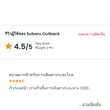
ระบบสัญญานกันขโมย
นาฬิกาแบบดิจิตอล
หน้าปัดบอกระยะทางแบบดิจิตอล
ระบบกระจายแรงเบรก
เบาะนั่งปรับไฟฟ้า
รีวิวผู้ใช้ของ Subaru Outback
แสดงความคิดเห็น
กระจกมองข้างพับไฟฟ้า
หน้าปัดบอกระยะทางแบบมัลติทริป
4.5
Very Good
/5
ขึ้นอยู่กับ 2 รีวิว
ไฟเตือนสถานะเครื่องยนต์
ระบบทำความร้อน
พนักพิงด้านคนขับปรับ สูง / ต่ำ
เสาอากาศวิทยุแบบฝัง, สั้น หรือครีบฉลาม
ระบบควบคุมประตูแบบอัจฉริยะ
สบายมากสำหรับการเดินทางระยะไกล
พวงมาลัยหุ้มหนัง
กระจกมองข้างปรับไฟฟ้า
เร็วก่อนหน้า เราเสร็จสิ้นการเดินทางระยะทาง 1,500...
กระจกไฟฟ้าด้านหน้า
ระบบปัดน้ำฝนอัตโนมัติ
อ่านเพิ่มเติม
สปอยเลอร์หลัง