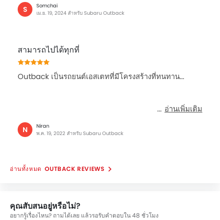
ระบบไล่ฝ้ากระจกหลัง
Somchai
S
ระบบควบคุมการเปลี่ยนเกียร์ที่พวงมาลัย
เม.ย. 19, 2024 สำหรับ Subaru Outback
มาตรวัดความเร็วรอบ
ระบบช่วยควบคุมการทรงตัวขณะเข้าโค้ง
สามารถไปได้ทุกที่
กล่องอิเล็กทรอนิกส์ี่ควบคุมการทำงานของรถยนต์
ช่องปรับอากาศตอนหลัง
ที่รองศีรษะผู้โดยสารตอนหลัง
Outback เป็นรถยนต์เอสเตทที่มีโครงสร้างที่ทนทาน...
ที่พักแขนตรงกลางเบาะหลัง
เข็มขัดนิรภัยสำหรับผู้โดยสารตอนหลัง
อ่านเพิ่มเติม
กระจกมองข้างพร้อมไฟเลี้ยวในตัว
กระจกไฟฟ้าประตูหลัง
Niran
N
พ.ค. 19, 2022 สำหรับ Subaru Outback
ไฟตัดหมอกหน้า
เบาะนั่งผู้โดยสารด้านหลังสามารถพับได้
ที่วางแก้วน้ำด้านหลัง
OUTBACK REVIEWS
ไฟส่องสว่างภายในห้องโดยสาร
ไฟส่องสว่างห้องสัมภาระท้าย
ระบบปัดน้ำฝนด้านหลัง
คุณสับสนอยู่หรือไม่?
ราวหลังคา
อยากรู้เรื่องไหน? ถามได้เลย แล้วรอรับคำตอบใน 48 ชั่วโมง