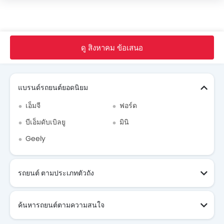
หน้าหลัก
รถ ใหม่
Subaru Thailand
Subaru Outback
ดู สิงหาคม ข้อเสนอ
Search Other รถยนต์
แบรนด์รถยนต์ยอดนิยม
เอ็มจี
ฟอร์ด
บีเอ็มดับเบิลยู
มินิ
Geely
รถยนต์ ตามประเภทตัวถัง
ค้นหารถยนต์ตามความสนใจ