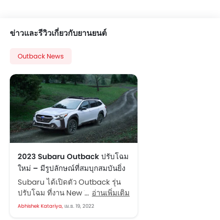
ข่าวและรีวิวเกี่ยวกับยานยนต์
Outback News
2023 Subaru Outback ปรับโฉม
ใหม่ – มีรูปลักษณ์ที่สมบุกสมบันยิ่ง
ขึ้น เครื่องยนต์เทอร์โบ 2.4 ลิตร
Subaru ได้เปิดตัว Outback รุ่น
เครื่องยนต์ NA 2.5 ลิตร
ปรับโฉม ที่งาน New York
อ่านเพิ่มเติม
International Auto Show 2022
Abhishek Katariya,
เม.ย. 19, 2022
(NYIAS) เกือบสามปี หลังจาก SUV