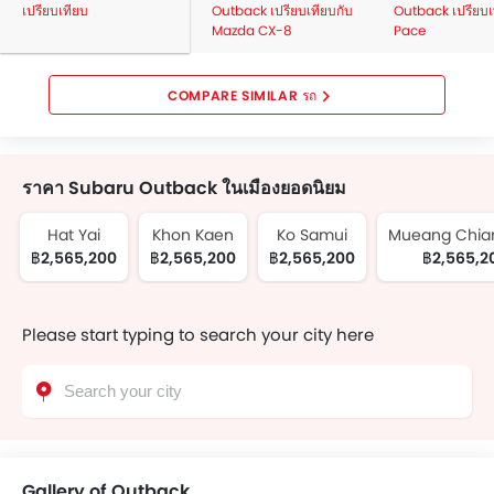
เปรียบเทียบ
Outback เปรียบเทียบกับ
Outback เปรียบเ
The safety features of the Model includes the ระบบ
Mazda CX-8
Pace
ป้องกันการลื่นไถลของรถ, ไฟเตือนสถานะเครื่องยนต์, ถุงลมฝั่งคน
ขับ, ถุงลมฝั่งคนนั่ง, ถุงลมด้านข้างคู่หน้า, ล็อกประตูป้องกันเด็ก,
ระบบป้องกันล้อล็อก, ระบบเสริมแรงเบรก, ระบบกระจายแรง
COMPARE SIMILAR รถ
เบรก, ระบบช่วยควบคุมการทรงตัวขณะเข้าโค้ง, เข็มขัดนิรภัย
สำหรับผู้โดยสารตอนหลัง, เสียงเตือนคาดเข็มขัดนิรภัย, กระจก
มองหลังแบบตัดแสง, เข็มขัดนิรภัยด้านหน้าปรับระดับสูง-ต่ำ,
ราคา Subaru Outback ในเมืองยอดนิยม
กล้องส่องภาพด้านหลัง, สัญญาณกะระยะถอยหลัง, เซ็นเซอร์ตรวจ
จับการชน, คานเหล็กด้านหน้ารถ, คานเหล็กด้านข้างรถ and ไฟ
Hat Yai
Khon Kaen
Ko Samui
Mueang Chia
เตือนประตู และฝากระโปรงท้าย.
฿2,565,200
฿2,565,200
฿2,565,200
฿2,565,2
The Outback Competitors are:
Mazda CX-8
,
Jaguar E-
Pace
,
Mercedes-Benz GLA
,
BMW X1
and
GWM Tank 500
.
Please start typing to search your city here
Gallery of Outback