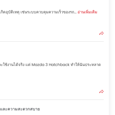
กิดอุบัติเหตุ เช่นระบบควบคุมความเร็วของรถ...
อ่านเพิ่มเติม
และใช้งานได้จริง แต่ Mazda 3 Hatchback ทำให้ฉันประหลาด
าพ และความสะดวกสบาย