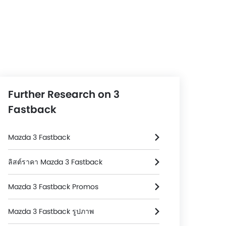
Further Research on 3
Fastback
Mazda 3 Fastback
ลิสต์ราคา Mazda 3 Fastback
Mazda 3 Fastback Promos
Mazda 3 Fastback รูปภาพ