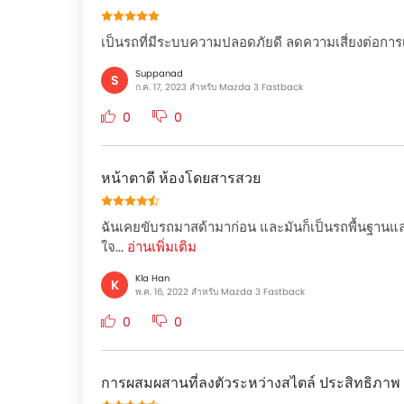
เป็นรถที่มีระบบความปลอดภัยดี ลดความเสี่ยงต่อการเ
Suppanad
S
ก.ค. 17, 2023 สำหรับ Mazda 3 Fastback
0
0
หน้าตาดี ห้องโดยสารสวย
ฉันเคยขับรถมาสด้ามาก่อน และมันก็เป็นรถพื้นฐาน
ใจ...
อ่านเพิ่มเติม
Kla Han
K
พ.ค. 16, 2022 สำหรับ Mazda 3 Fastback
0
0
การผสมผสานที่ลงตัวระหว่างสไตล์ ประสิทธิภ