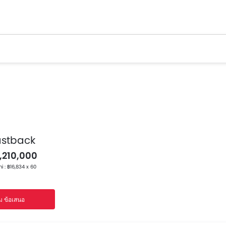
astback
,210,000
i : ฿16,834 x 60
ม ข้อเสนอ