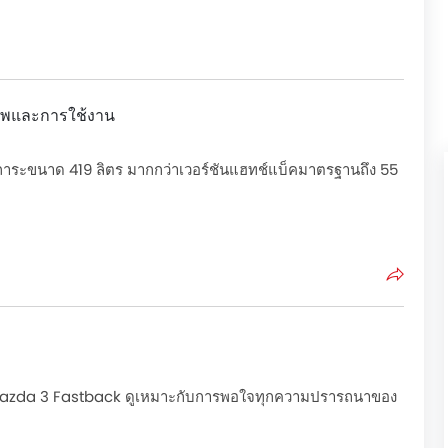
ภาพและการใช้งาน
ัมภาระขนาด 419 ลิตร มากกว่าเวอร์ชันแฮทช์แบ็คมาตรฐานถึง 55
ะ Mazda 3 Fastback ดูเหมาะกับการพอใจทุกความปรารถนาของ