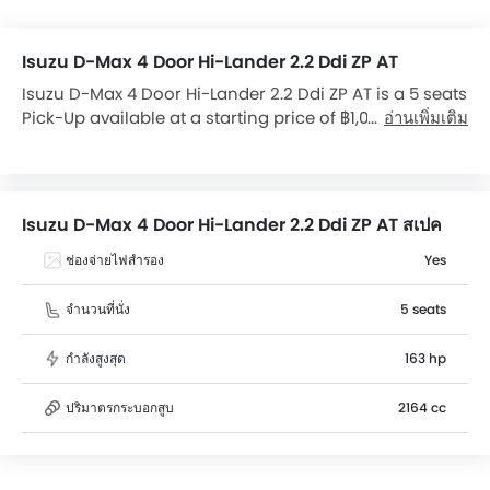
Isuzu D-Max 4 Door Hi-Lander 2.2 Ddi ZP AT
Isuzu D-Max 4 Door Hi-Lander 2.2 Ddi ZP AT is a 5 seats
Pick-Up available at a starting price of ฿1,064,000 in
อ่านเพิ่มเติม
the Thailand. It has a ground clearance of 240 mm
and dimensions is 5280 mm L x 1870 mm W x 1790 mm
H. Over 8 users have reviewed D-Max 4 Door Hi-Lander
2.2 Ddi ZP AT on basis of Features, Mileage, seating
Isuzu D-Max 4 Door Hi-Lander 2.2 Ddi ZP AT สเปค
comfort, and engine performance. D-Max 4 Door Hi-
Lander 2.2 Ddi ZP AT top competitors are D-Max 2 Door
ช่องจ่ายไฟสำรอง
Yes
Hi-Lander 2.2 Ddi ZP A/T, D-Max Spark 3.0 Ddi S AT 4x4,
Navara SC SWB 6MT and Hilux Revo Z Edition Double
จำนวนที่นั่ง
5 seats
Cab 4x2 2.4 Mid AT.
กำลังสูงสุด
163 hp
ปริมาตรกระบอกสูบ
2164 cc