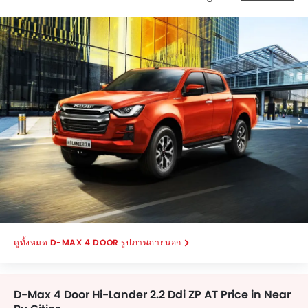
Front Angle Low View, Front Side View, Front Medium
View, Front Cross Side View, Medium Angle Front View,
Tilted Front View, Front Deep Low Angle View.
D-MAX 4 DOOR รูปภาพภายนอก
D-Max 4 Door Hi-Lander 2.2 Ddi ZP AT Price in Near