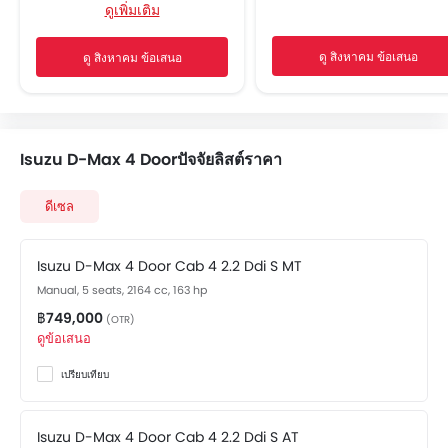
ดูเพิ่มเติม
ระบบเครื่องเสียงวิทยุ FM/AM
ลำโพงด้านหน้า
ดู สิงหาคม ข้อเสนอ
ดู สิงหาคม ข้อเสนอ
ลำโพงด้านหลัง
การเชื่อมต่อบลูทูธ
ช่องเชื่อมต่อ USB และ/หรือ AUX
ไฟเตือนระดับน้ำมันเชื้อเพลิงต่ำ
Isuzu D-Max 4 Doorปัจจัยลิสต์ราคา
ที่วางแก้วน้ำด้านหน้า
ที่วางขวดน้ำ
ดีเซล
ระบบป้องกันล้อล็อก
เซ็นทรัลล็อค
ถุงลมฝั่งคนขับ
Isuzu D-Max 4 Door Cab 4 2.2 Ddi S MT
ถุงลมฝั่งคนนั่ง
Manual, 5 seats, 2164 cc, 163 hp
เสียงเตือนคาดเข็มขัดนิรภัย
฿749,000
(OTR)
ไฟเตือนประตู และฝากระโปรงท้าย
ดูข้อเสนอ
เซ็นเซอร์ตรวจจับการชน
เปรียบเทียบ
ล็อกประตูป้องกันเด็ก
คานเหล็กด้านข้างรถ
คานเหล็กด้านหน้ารถ
Isuzu D-Max 4 Door Cab 4 2.2 Ddi S AT