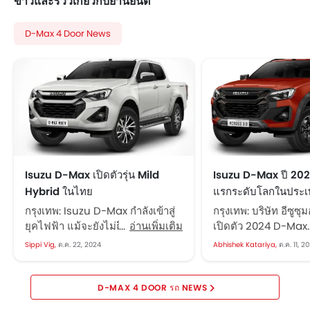
ข่าวและรีวิวเกี่ยวกับยานยนต์
D-Max 4 Door News
Isuzu D-Max เปิดตัวรุ่น Mild
Isuzu D-Max ปี 2024 
Hybrid ในไทย
แรกระดับโลกในประ
กรุงเทพ: Isuzu D-Max กำลังเข้าสู่
กรุงเทพ: บริษัท อีซูซุ
ยุคไฟฟ้า แม้จะยังไม่ถึงขั้นรถยนต์
อ่านเพิ่มเติม
เปิดตัว 2024 D-Max
ไฟฟ้าเต็มรูปแบบ โดยทางผู้ผลิต
ประเทศไทย ปรับปรุ
Sippi Vig,
ต.ค. 22, 2024
Abhishek Katariya,
ต.ค. 11, 2
รถยนต์ญี่ปุ่นได้เปิดเผยว่าจะมีรุ่น
ภายนอกและภายใน อ
ไฟฟ้าเต็มรูปแบบในปี 2025 แต่ใน
ปลอดภัยขั้นสูง และ
ตอนนี้ได้เริ่มต้นด้วยระบบ Mild
ขับขี่ 4x4 Isuzu D-M
D-MAX 4 DOOR รถ NEWS
Hybrid (MHEV) ที่มีมอเตอร์ไฟฟ้า
มาพร้อมดีไซน์ใหม่ทั้