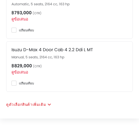
ระบบกุญแจนิรภัย
Automatic, 5 seats, 2164 cc, 163 hp
ถังน้ำมันออกแบบให้อยู่กลางตัวรถ
฿793,000
(OTR)
ดูข้อเสนอ
ระบบปรับไฟหน้า สูง / ต่ำ
พวงมาลัยปรับระดับได้
เปรียบเทียบ
ระบบสัญญานกันขโมย
นาฬิกาแบบดิจิตอล
Isuzu D-Max 4 Door Cab 4 2.2 Ddi L MT
หน้าปัดบอกระยะทางแบบดิจิตอล
Manual, 5 seats, 2164 cc, 163 hp
ระบบกระจายแรงเบรก
฿829,000
หน้าปัดบอกระยะทางแบบมัลติทริป
(OTR)
ดูข้อเสนอ
ไฟเตือนสถานะเครื่องยนต์
ระบบทำความร้อน
เปรียบเทียบ
พนักพิงด้านคนขับปรับ สูง / ต่ำ
เสาอากาศวิทยุแบบฝัง, สั้น หรือครีบฉลาม
ดูตัวเลือกสินค้าเพิ่มเติม
กระจกมองข้างปรับไฟฟ้า
กระจกไฟฟ้าด้านหน้า
มาตรวัดความเร็วรอบ
ที่รองศีรษะผู้โดยสารตอนหลัง
เข็มขัดนิรภัยสำหรับผู้โดยสารตอนหลัง