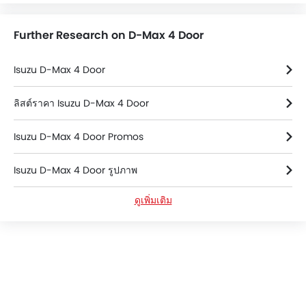
ขนาดเล็กช่วยเพิ่มกำลังเมื่อจำเป็น
ด้านหลัง ฝากระโปรงห
ลดการปล่อยคาร์บอนไดออกไซด์
กระจังหน้าถูกยกขึ้นแ
Further Research on D-Max 4 Door
และการใช้น้ำมันเชื้อเพลิงอย่างมาก
หน้ามีรูปลักษณ์ที่ทัน
ราคาเริ่มต้นสำหรับรุ่นไฮแลนเดอร์
สปอร์ต...
ของ Isuzu D-Max MHEV อยู่ที่
Isuzu D-Max 4 Door
1.145 ล้านบาท...
ลิสต์ราคา Isuzu D-Max 4 Door
Isuzu D-Max 4 Door Promos
Isuzu D-Max 4 Door รูปภาพ
ดูเพิ่มเติม
Isuzu D-Max 4 Door ข้อมูลจำเพาะ
Isuzu D-Max 4 Door สี
Isuzu D-Max 4 Door FAQs
Used D-Max