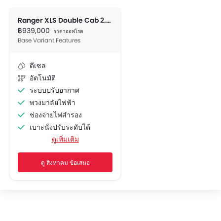
Ranger XLS Double Cab 2.0L Turbo HR 10AT
฿939,000
ราคาออฟโรด
Base Variant Features
ดีเซล
อัตโนมัติ
ระบบปรับอากาศ
พวงมาลัยไฟฟ้า
ช่องจ่ายไฟสำรอง
เบาะนั่งปรับระดับได้
ดูเพิ่มเติม
ระบบเครื่องเสียงวิทยุ FM/AM
ลำโพงด้านหน้า
ดู สิงหาคม ข้อเสนอ
ลำโพงด้านหลัง
การเชื่อมต่อบลูทูธ
ช่องเชื่อมต่อ USB และ/หรือ AUX
ไฟเตือนระดับน้ำมันเชื้อเพลิงต่ำ
เบาะหนัง