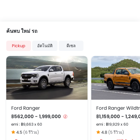
ที่วางแก้วน้ำด้านหน้า
แผงบังแดดพร้อมกระจกแต่งหน้า
ที่วางขวดน้ำ
ระบบควบคุมความเร็วอัตโนมัติ
ค้นพบ ใหม่ รถ
ระบบเครื่องเสียงหน้าจอสัมผัส
ระบบป้องกันล้อล็อก
Pickup
อัตโนมัติ
ดีเซล
สัญญาณกะระยะถอยหลัง
เซ็นทรัลล็อค
ถุงลมฝั่งคนขับ
ถุงลมฝั่งคนนั่ง
ถุงลมด้านข้างคู่หน้า
เสียงเตือนคาดเข็มขัดนิรภัย
ระบบเสริมแรงเบรก
ไฟเตือนประตู และฝากระโปรงท้าย
Ford Ranger
Ford Ranger Wildt
เซ็นเซอร์ตรวจจับการชน
฿562,000 - 1,999,000
฿1,159,000 - 1,249
ระบบสัญญาณกันขโมย
emi : ฿9,663 x 60
emi : ฿19,929 x 60
ล็อกประตูป้องกันเด็ก
4.5
(6 รีวิวs)
4.8
(5 รีวิวs)
คานเหล็กด้านข้างรถ