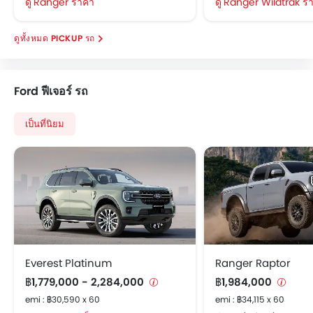
Ranger ราคา
Ranger Wildtrak ร
คานเหล็กด้านหน้ารถ
กระจกมองหลังแบบตัดแสง
PICKUP รถ
ระบบกุญแจนิรภัย
ถังน้ำมันออกแบบให้อยู่กลางตัวรถ
กล้องส่องภาพด้านหลัง
Ford ฟีเจอร์ รถ
ระบบ เปิด / ปิด ไฟหน้าอัตโนมัติ
ระบบปิดไฟหน้าอัตโนมัติ
เป็นที่นิยม
ระบบปรับไฟหน้า สูง / ต่ำ
พวงมาลัยปรับระดับได้
ล้ออัลลอย
ระบบสัญญานกันขโมย
นาฬิกาแบบดิจิตอล
หน้าปัดบอกระยะทางแบบดิจิตอล
ระบบกระจายแรงเบรก
หน้าปัดบอกระยะทางแบบมัลติทริป
Everest Platinum
Ranger Raptor
ไฟเตือนสถานะเครื่องยนต์
฿1,779,000 - 2,284,000
฿1,984,000
ระบบทำความร้อน
emi : ฿30,590 x 60
emi : ฿34,115 x 60
พนักพิงด้านคนขับปรับ สูง / ต่ำ