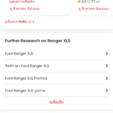
แสดงความคิดเห็น
4.5
(2 รีวิวs)
เสาอากาศวิทยุแบบฝัง, สั้น หรือครีบฉลาม
ดู สิงหาคม ข้อเสนอ
ดู สิงหาคม ข้อเสนอ
ระบบควบคุมประตูแบบอัจฉริยะ
กระจกมองข้างปรับไฟฟ้า
FORD รถ
กระจกไฟฟ้าด้านหน้า
ระบบไล่ฝ้ากระจกหลัง
มาตรวัดความเร็วรอบ
Further Research on Ranger XLS
ช่องปรับอากาศตอนหลัง
ที่รองศีรษะผู้โดยสารตอนหลัง
Ford Ranger XLS
เข็มขัดนิรภัยสำหรับผู้โดยสารตอนหลัง
กระจกมองข้างพร้อมไฟเลี้ยวในตัว
ลิสต์ราคา Ford Ranger XLS
กระจกไฟฟ้าประตูหลัง
ไฟตัดหมอกหน้า
Ford Ranger XLS Promos
เบาะนั่งผู้โดยสารด้านหลังสามารถพับได้
ไฟส่องสว่างภายในห้องโดยสาร
Ford Ranger XLS รูปภาพ
คิ้วบันได
ระบบล็อคประตูรถ
ดูเพิ่มเติม
Ford Ranger XLS ข้อมูลจำเพาะ
ที่พักแขนคอนโซลกลาง
ระบบล็อกรถอัตโนมัติเมื่อกุญแจอยู่ห่างจากตัวรถ