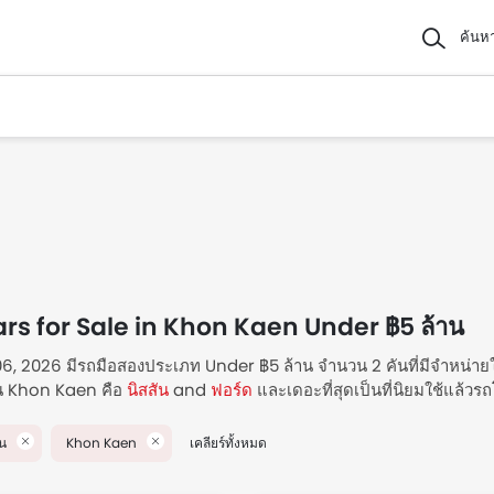
ค้นห
rs for Sale in Khon Kaen Under ฿5 ล้าน
. 06, 2026 มีรถมือสองประเภท Under ฿5 ล้าน จำนวน 2 คันที่มีจำหน่า
น Khon Kaen คือ
นิสสัน
and
ฟอร์ด
และเดอะที่สุดเป็นที่นิยมใช้แล้วร
. หากเราพูดถึงประเภทร่างกายยอดนิยมแล้วล่ะก็ 1 pickup and 1 sedans
อี สปอร์ตเทค สำหรับราคา ฿350,000 ขับเคลื่อน 85008 กม.และที่แพงที
น
Khon Kaen
เคลียร์ทั้งหมด
บเคลื่อน 195000 กม. รับข้อเสนอสุดพิเศษสำหรับรถมือสองสภาพดี Un
ปภาพ และข้อมูลจำเพาะ.