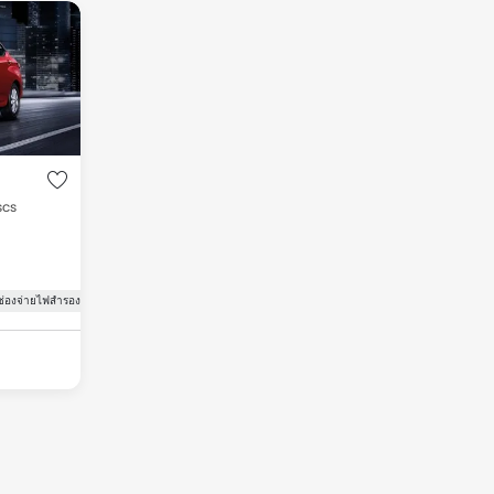
Thailand รายการราคา
รุ่น Almera, ทั้งหมดรวมทั้งหมด 2 รถมือสองที่มีขายใน
scs
รื่องเสียงหน้าจอสัมผัส
ช่องจ่ายไฟสำรอง
ระบบป้องกันล้อล็อก
ระบบป้องกันล้อล็อก
สัญญาณกะระยะถอยหลัง
สัญญาณกะระยะถอยหลัง
เซ็นทรัลล็อค
เซ็นทรัลล็อค
ถุงลมฝั่