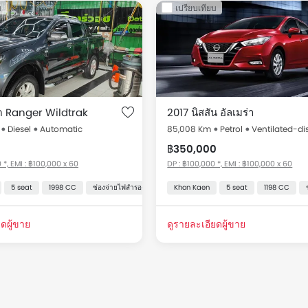
บ
เปรียบเทียบ
rs for Sale in Khon Kaen Under ฿5 ล้าน 
ถมือ 2 สำหรับขาย Thailand รายการราคา เริ่มต้นที่ ฿350,000 สำหรับ
ราคา
ด Ranger Wildtrak
2017 นิสสัน อัลเมร่า
Diesel
Automatic
85,008 Km
Petrol
Ventilated-di
ิสสัน Almera
ราคาเริ่มต้นที่ ฿350,000
฿350,000
อร์ด Ranger Wildtrak
ราคาเริ่มต้นที่ ฿519,000
 *, EMI : ฿100,000 x 60
DP : ฿100,000 *, EMI : ฿100,000 x 60
5 seat
1998 CC
ช่องจ่ายไฟสำรอง
สวิตช์ควบคุมเครื่องเสียงบนพวงมาลัย
Khon Kaen
5 seat
1198 CC
ระบบเค
ดผู้ขาย
ดูรายละเอียดผู้ขาย