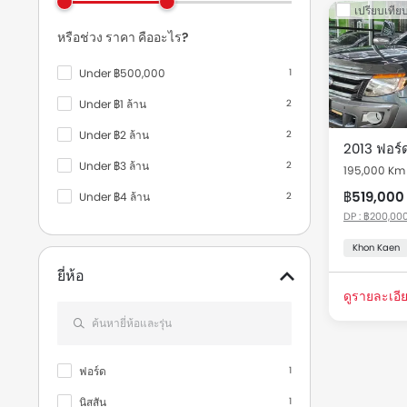
เปรียบเทีย
Used Ca
หรือช่วง ราคา คืออะไร?
รถมือสองและร
Under ฿500,000
1
Thailand
Under ฿1 ล้าน
2
Under ฿2 ล้าน
2
รุ่น
2013 ฟอร์
Under ฿3 ล้าน
2
195,000 Km
ใช้แล้ว น
฿519,000
Under ฿4 ล้าน
2
ใช้แล้ว ฟ
DP : ฿200,000
Under ฿5 ล้าน
2
Khon Kaen
ยี่ห้อ
ดูรายละเอีย
ฟอร์ด
1
นิสสัน
1