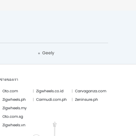
Geely
อข่ายของเรา
Oto.com
Zigwheels.co.id
Carvaganza.com
Zigwheels.ph
Carmudi.com.ph
Zeninsure.ph
Zigwheels.my
Oto.com.sg
Zigwheels.vn