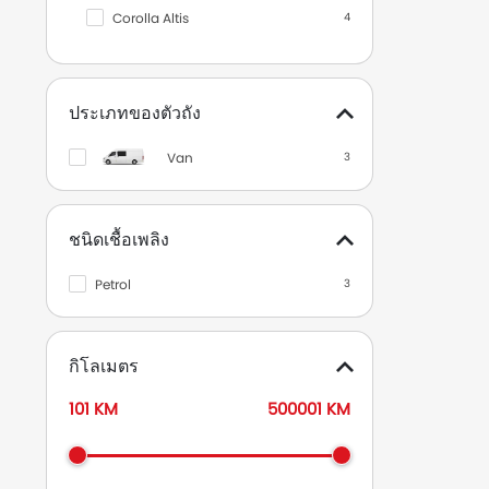
Corolla Altis
4
Hilux Revo Smart Cab
4
Hilux Revo Standard Cab
4
ประเภทของตัวถัง
Alphard 2019
3
Van
3
Innova Crysta
3
Camry 2019
2
ชนิดเชื้อเพลิง
Corolla Cross
1
Yaris Ativ
1
Petrol
3
มาสด้า
28
นิสสัน
15
กิโลเมตร
ฮอนด้า
4
101 KM
500001 KM
ออดี้
1
เอ็มจี
1