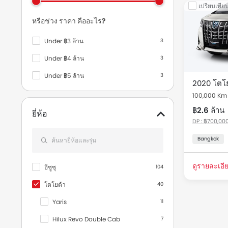
เปรียบเทีย
รถมือสองและร
หรือช่วง ราคา คืออะไร?
Thailand
Under ฿3 ล้าน
3
รุ่น
Under ฿4 ล้าน
3
Under ฿5 ล้าน
3
ใช้แล้ว โ
2020 โตโย
100,000 Km
฿2.6 ล้าน
ยี่ห้อ
DP : ฿700,000
Bangkok
ดูรายละเอีย
อีซูซุ
104
โตโยต้า
40
Yaris
11
Hilux Revo Double Cab
7