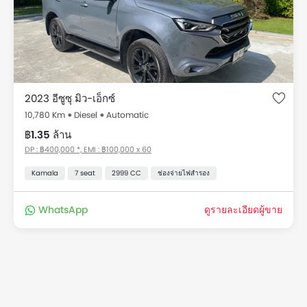
AT ราคาอยู่ที่ ฿1.35 ล้าน ขับเคลื่อน 10780 กม. รับข้อเสนอสุด
พิเศษสำหรับรถมือสองสภาพดี อีซูซุ MU-X สำหรับขายในเดอะ
Kamala กับราคา คุณสมบัติ รูปภาพ และข้อมูลจำเพาะ.
รถมือสอง อีซูซุ MU-X สำหรับขายใน Kamala
Thailand รายการราคา
2023 อีซูซุ มิว-เอ็กซ์
รถมือสองและรถมือ 2 สำหรับขาย Thailand รายการราคา เริ่ม
10,780 Km
Diesel
Automatic
ต้นที่ ฿1.35 ล้าน สำหรับรุ่น MU-X, ทั้งหมดรวมทั้งหมด 1 รถมือ
฿1.35 ล้าน
สองที่มีขายใน Thailand
DP : ฿400,000 *, EMI : ฿100,000 x 60
รุ่น
ราคา
Kamala
7 seat
2999 CC
ช่องจ่ายไฟสำรอง
ใช้แล้ว อีซูซุ MU-X
ราคาเริ่มต้นที่ ฿1.35 ล้าน
WhatsApp
ดูรายละเอียดผู้ขาย