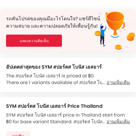
รถคันโปรดของคุณมีอะไรโดนใจ? แชร์ดีไซน์
ความสบาย และความปลอดภัยให้เพื่อนรู้กัน!
แสดงความคิดเห็น
อัปเดตล่าสุดของ SYM สปอร์ตส โบนัส เอสอาร์
The สปอร์ตส โบนัส เอสอาร์ is priced at ฿0.
There are 1 variants available of สปอร์ตส โบนัส เอสอาร์:
อ่านเพิ่มเติม
Standard.
The สปอร์ตส โบนัส เอสอาร์ is powered by a Air Cooling
Carburettor 110 cc 1 Cylinder engine. It comes with the
SYM สปอร์ตส โบนัส เอสอาร์ Price Thailand
option of a 4-Speed transmission gearbox. The Front
SYM สปอร์ตส โบนัส เอสอาร์ price in Thailand start from
Tyre size is 110/70 R17 & Rear Tyre size is 140/70 R17.
฿0 for base variant Standard. สปอร์ตส โบนัส เอสอาร์
อ่านเพิ่มเติม
Features for Console include Analog มาตรวัดความเร็ว,
available in total 1 variants. Checkout สปอร์ตส โบนัส เอ
หน้าจอแสดงผล, Analog มาตรวัดระยะทาง and Analog
สอาร์ 2026 price list below to see the SRP prices and
มาตรวัดน้ำมันเชื้อเพลิง.