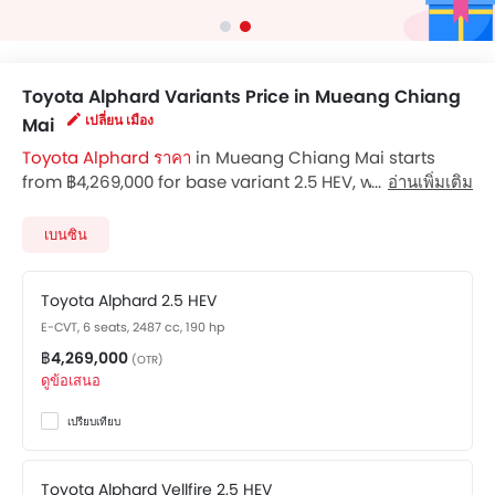
Toyota Alphard Variants Price in Mueang Chiang
เปลี่ยน เมือง
Mai
Toyota Alphard ราคา
in Mueang Chiang Mai starts
from ฿4,269,000 for base variant 2.5 HEV, while the top
อ่านเพิ่มเติม
spec variant 2.5 HEV Luxury costs at ฿4,639,000. Visit
your nearest
Toyota Alphard showroom in Mueang
เบนซิน
Chiang Mai
for best offers. There are 2 Toyota Alphard
variants available in Thailand, check out all variants
Toyota Alphard 2.5 HEV
price below.
E-CVT, 6 seats, 2487 cc, 190 hp
฿4,269,000
(OTR)
ดูข้อเสนอ
เปรียบเทียบ
Toyota Alphard Vellfire 2.5 HEV