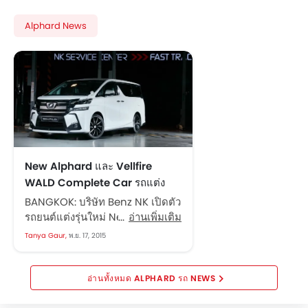
Alphard News
New Alphard และ Vellfire
WALD Complete Car รถแต่ง
ใหม่เร้าใจกว่าเดิม
BANGKOK: บริษัท Benz NK เปิดตัว
รถยนต์แต่งรุ่นใหม่ New Alphard
อ่านเพิ่มเติม
และ Vellfire WALD Complete
Tanya Gaur,
พ.ย. 17, 2015
Car ครั้งแรกในประเทศไทยยัง
อ่าน: รถใหม่เตรียมเปิดตัวในไทยพิติ
นันทน์ กฤษดาธานนท์ กรรมการผู้
ALPHARD รถ NEWS
จัดการ Benz NK Auto Import...