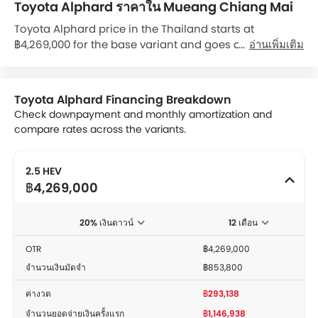
Toyota Alphard ราคาใน Mueang Chiang Mai
Toyota Alphard price in the Thailand starts at
฿4,269,000 for the base variant and goes all the way
อ่านเพิ่มเติม
up to ฿4,639,000 for the top-spec variant Alphard 2.5
HEV Luxury. Check out the Toyota Alphard variant-wise
price list and available special promo offers below.
Toyota Alphard Financing Breakdown
Also, get the best price by requesting quotes from
Check downpayment and monthly amortization and
authorised Toyota dealerships.
compare rates across the variants.
2.5 HEV
฿4,269,000
20% เงินดาวน์
12 เดือน
OTR
฿4,269,000
จำนวนเงินมัดจำ
฿853,800
ค่างวด
฿293,138
จำนวนยอดจ่ายเงินครั้งแรก
฿1,146,938