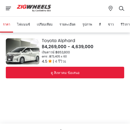
ราคา
ไฟแนนซ์
เปรียบเทียบ
รายละเอียด
รูปภาพ
สี
ข่าว
รีวิวก
Toyota Alphard
฿4,269,000 - 4,639,000
เงินดาวน์ ฿853,800
emi : ฿73,405 x 60
4.5
|
4 รีวิวs
ดู สิงหาคม ข้อเสนอ