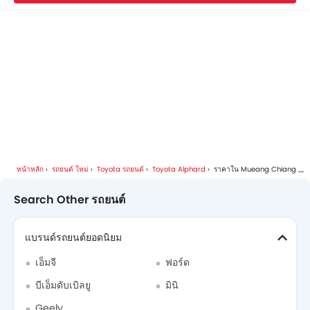
Toyota Alphard โบรชัวร์
Toyotaดีลเลอร์ใน mueang-chiang-mai
หน้าหลัก
รถยนต์ ใหม่
Toyota รถยนต์
Toyota Alphard
ราคาใน Mueang Chiang Mai
Search Other รถยนต์
แบรนด์รถยนต์ยอดนิยม
เอ็มจี
ฟอร์ด
บีเอ็มดับเบิลยู
มินิ
Geely