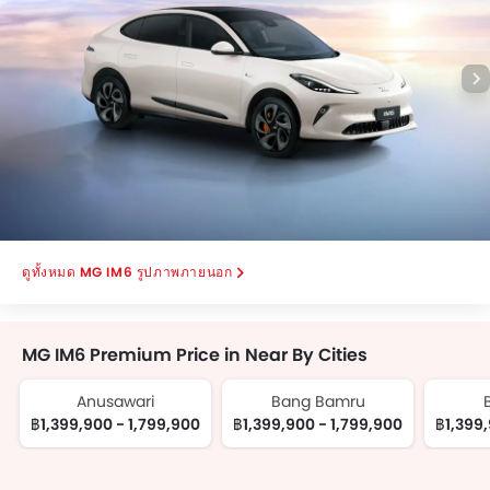
ที่พักแขนตรงกลางเบาะหลัง
ระบบสั่งการด้วยเสียง
เข็มขัดนิรภัยสำหรับผู้โดยสารตอนหลัง
กระจกมองข้างพร้อมไฟเลี้ยวในตัว
กระจกไฟฟ้าประตูหลัง
ไฟตัดหมอกหน้า
เบาะนั่งผู้โดยสารด้านหลังสามารถพับได้
ไฟส่องสว่างภายในห้องโดยสาร
ไฟส่องสว่างห้องสัมภาระท้าย
ระบบล็อคประตูรถ
MG IM6 รูปภาพภายนอก
ที่พักแขนคอนโซลกลาง
Regenerative Braking
Portable Charging Cable
MG IM6 Premium Price in Near By Cities
Anusawari
Bang Bamru
฿1,399,900 - 1,799,900
฿1,399,900 - 1,799,900
฿1,399,