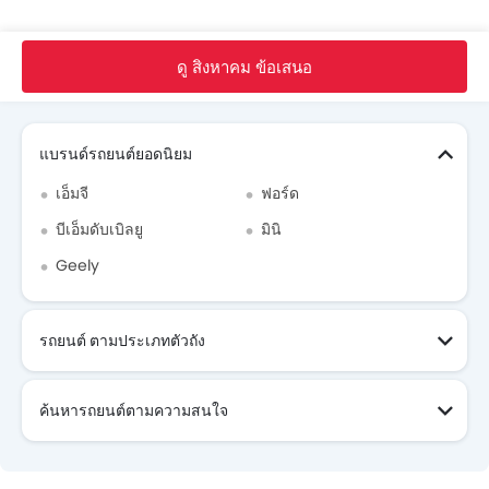
MG รถ โบรชัวร์
หน้าหลัก
รถ ใหม่
MG รถ
IM6
Premium
ดู สิงหาคม ข้อเสนอ
Search Other รถยนต์
แบรนด์รถยนต์ยอดนิยม
เอ็มจี
ฟอร์ด
บีเอ็มดับเบิลยู
มินิ
Geely
รถยนต์ ตามประเภทตัวถัง
ค้นหารถยนต์ตามความสนใจ