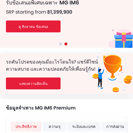
รับข้อเสนอพิเศษเฉพาะ
MG IM6
รับสินเชื่อง่าย ๆ สำหรับรถยนต์ของคุณ
SRP starting from
฿1,399,900
EMI เริ่มจาก
฿24,071/เดือน
ดู สิงหาคม ข้อเสนอ
Get Loan
รถคันโปรดของคุณมีอะไรโดนใจ? แชร์ดีไซน์
ความสบาย และความปลอดภัยให้เพื่อนรู้กัน!
แสดงความคิดเห็น
ข้อมูลจำเพาะ MG IM6 Premium
ประสิทธิภาพ
ความจุ
ระงับและเบรค
การส่งผ่าน