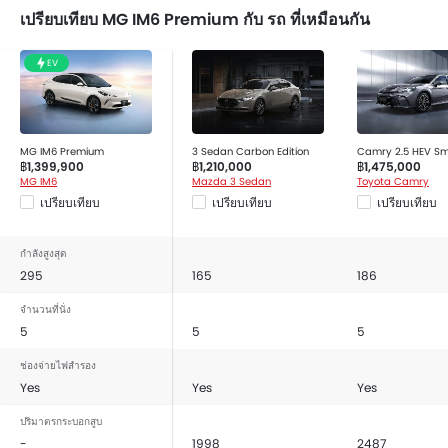
ระบบเสริมแรงเบรก
เปรียบเทียบ MG IM6 Premium กับ รถ ที่เหมือนกัน
ไฟเตือนประตู และฝากระโปรงท้าย
เซ็นเซอร์ตรวจจับการชน
EV
ระบบสัญญาณกันขโมย
ล็อกประตูป้องกันเด็ก
คานเหล็กด้านข้างรถ
MG IM6 Premium
คานเหล็กด้านหน้ารถ
3 Sedan Carbon Edition
Camry 2.5 HEV Sm
฿1,399,900
฿1,210,000
฿1,475,000
กระจกมองหลังแบบตัดแสง
MG IM6
Mazda 3 Sedan
Toyota Camry
เปรียบเทียบ
เปรียบเทียบ
เปรียบเทียบ
ระบบกุญแจนิรภัย
กล้องส่องภาพด้านหลัง
ระบบป้องกันการลื่นไถลของรถ
กำลังสูงสุด
295
165
186
ระบบ เปิด / ปิด ไฟหน้าอัตโนมัติ
เข็มขัดนิรภัยด้านหน้าปรับระดับสูง-ต่ำ
จำนวนที่นั่ง
ระบบปรับไฟหน้า สูง / ต่ำ
5
5
5
พวงมาลัยปรับระดับได้
ช่องจ่ายไฟสำรอง
ล้ออัลลอย
Yes
Yes
Yes
ระบบสัญญานกันขโมย
ปริมาตรกระบอกสูบ
นาฬิกาแบบดิจิตอล
-
1998
2487