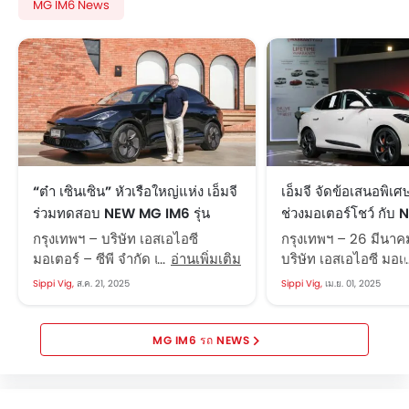
MG IM6 News
“ต๋า เซินเซิน” หัวเรือใหญ่แห่ง เอ็มจี
เอ็มจี จัดข้อเสนอพิเศษ
ร่วมทดสอบ NEW MG IM6 รุ่น
ช่วงมอเตอร์โชว์ กั
Premium LONG RANGE พรีเมียม
ELECTRIC และ NEW
กรุงเทพฯ – บริษัท เอสเอไอซี
กรุงเทพฯ – 26 มีนา
อีวีที่ชาร์จได้ไวและขับได้ไกลที่สุด
มอเตอร์ – ซีพี จำกัด และ บริษัท
อ่านเพิ่มเติม
บริษัท เอสเอไอซี มอเต
ในคลาส
เอ็มจี เซลส์ (ประเทศไทย) จำกัด ผู้
จำกัด และ บริษัท เอ็มจ
Sippi Vig,
ส.ค. 21, 2025
Sippi Vig,
เม.ย. 01, 2025
ผลิตและผู้จำหน่ายรถยนต์เอ็มจีใน
(ประเทศไทย) จำกัด ผู
ประเทศไทย ตอกย้ำความมั่นใจใน
จำหน่ายรถยนต์เอ็มจ
คุณภาพ สมรรถนะ และเทคโนโลยี
ส่งข้อเสนอพิเศษเสิร์ฟ
MG IM6 รถ NEWS
ของ...
ลูกค้าเป็นเจ้าของยนต