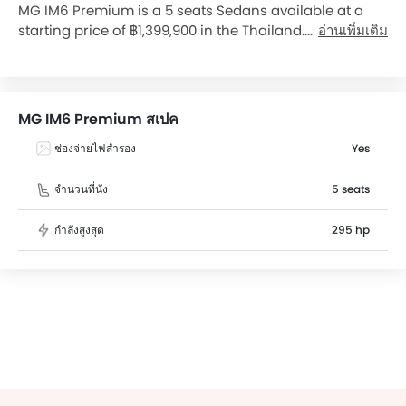
MG IM6 Premium is a 5 seats Sedans available at a
starting price of ฿1,399,900 in the Thailand. It has a
อ่านเพิ่มเติม
ground clearance of 161 mm and dimensions is 4904
mm L x 1988 mm W x 1669 mm H. MG IM6 Premium top
competitors are 3 Sedan Carbon Edition, Camry 2.5
HEV Smart, Civic eHEV RS and Corolla Altis GR Sport
MG IM6 Premium สเปค
HEV GR Sport.
ช่องจ่ายไฟสำรอง
Yes
จำนวนที่นั่ง
5 seats
กำลังสูงสุด
295 hp