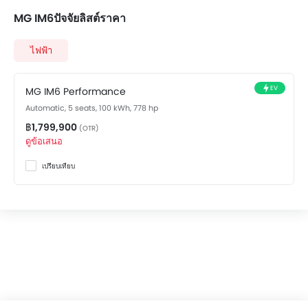
การเชื่อมต่อบลูทูธ
MG IM6ปัจจัยลิสต์ราคา
ช่องเชื่อมต่อ USB และ/หรือ AUX
ไฟเตือนระดับน้ำมันเชื้อเพลิงต่ำ
ไฟฟ้า
ระบบปรับอากาศอัตโนมัติ
เบาะหนัง
ที่วางแก้วน้ำด้านหน้า
EV
MG IM6 Performance
แผงบังแดดพร้อมกระจกแต่งหน้า
Automatic, 5 seats, 100 kWh, 778 hp
ที่วางขวดน้ำ
฿1,799,900
(OTR)
ระบบควบคุมความเร็วอัตโนมัติ
ดูข้อเสนอ
สวิตช์ควบคุมเครื่องเสียงบนพวงมาลัย
เปรียบเทียบ
ระบบเครื่องเสียงหน้าจอสัมผัส
ระบบป้องกันล้อล็อก
สัญญาณกะระยะถอยหลัง
เซ็นทรัลล็อค
ถุงลมฝั่งคนขับ
ถุงลมฝั่งคนนั่ง
ถุงลมด้านข้างคู่หน้า
เสียงเตือนคาดเข็มขัดนิรภัย