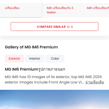
หน้าปัดบอกระยะทางแบบดิจิตอล
ระบบกระจายแรงเบรก
เปรียบเทียบ
IM6 เปรียบเทียบกับ 3
IM6 เปรียบเทียบ
Sedan
กระจกมองข้างพับไฟฟ้า
หน้าปัดบอกระยะทางแบบมัลติทริป
ไฟเตือนสถานะเครื่องยนต์
COMPARE SIMILAR รถ
ระบบทำความร้อน
พนักพิงด้านคนขับปรับ สูง / ต่ำ
เสาอากาศวิทยุแบบฝัง, สั้น หรือครีบฉลาม
Gallery of MG IM6 Premium
พวงมาลัยหุ้มหนัง
กระจกมองข้างปรับไฟฟ้า
Exterior
Interior
Color
กระจกไฟฟ้าด้านหน้า
ระบบปัดน้ำฝนอัตโนมัติ
MG IM6 Premiumรูปภาพภายนอก
สปอยเลอร์หลัง
MG IM6 has 10 images of its exterior, top MG IM6 2026
ระบบไล่ฝ้ากระจกหลัง
exterior images include Front Angle Low View, Front
อ่านเพิ่มเติม
ระบบแจ้งเตือนแรงดันลมยาง
Side View, Headlight, Tail Light, Sunroof Moonroof,
Wheel, Grille View, Drivers Side Mirror Front Angle,
ระบบช่วยควบคุมการทรงตัวขณะเข้าโค้ง
Medium Angle Front View, Dimension Front View.
ช่องปรับอากาศตอนหลัง
ที่รองศีรษะผู้โดยสารตอนหลัง