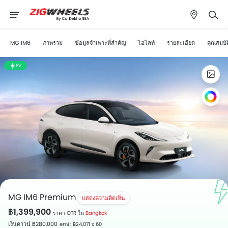
MG IM6
ภาพรวม
ข้อมูลจำเพาะที่สำคัญ
ไฮไลท์
รายละเอียด
คุณสมบัต
EV
MG IM6 Premium
แสดงความคิดเห็น
฿1,399,900
ราคา OTR ใน
Bangkok
เงินดาวน์ ฿280,000
emi : ฿24,071 x 60