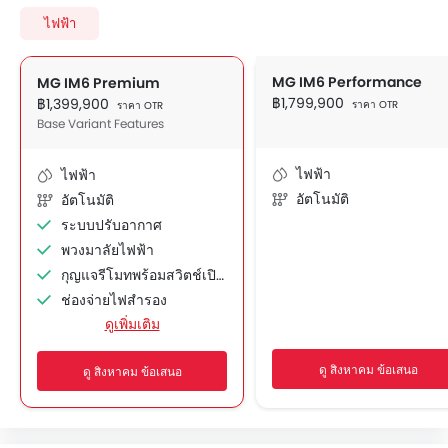
ไฟฟ้า
MG IM6 Performance
MG IM6 Premium
฿1,799,900
฿1,399,900
ราคา OTR
ราคา OTR
Base Variant Features
ไฟฟ้า
ไฟฟ้า
อัตโนมัติ
อัตโนมัติ
ระบบปรับอากาศ
พวงมาลัยไฟฟ้า
กุญแจรีโมทพร้อมสวิตช์เปิดฝากระโปรงท้าย
ช่องจ่ายไฟสำรอง
ดูเพิ่มเติม
ระบบนำทาง
เบาะนั่งปรับระดับได้
ดู สิงหาคม ข้อเสนอ
ดู สิงหาคม ข้อเสนอ
ระบบเครื่องเสียงวิทยุ FM/AM
ลำโพงด้านหน้า
ลำโพงด้านหลัง