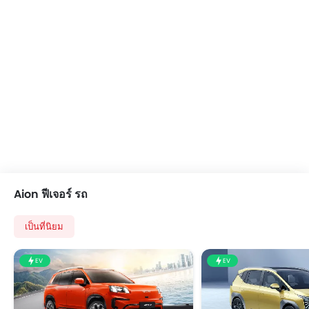
เข็มขัดนิรภัยด้านหน้าปรับระดับสูง-ต่ำ
ระบบปรับไฟหน้า สูง / ต่ำ
พวงมาลัยปรับระดับได้
ล้ออัลลอย
ระบบสัญญานกันขโมย
นาฬิกาแบบดิจิตอล
หน้าปัดบอกระยะทางแบบดิจิตอล
ระบบกระจายแรงเบรก
กระจกมองข้างพับไฟฟ้า
หน้าปัดบอกระยะทางแบบมัลติทริป
ไฟเตือนสถานะเครื่องยนต์
Aion ฟีเจอร์ รถ
ระบบทำความร้อน
พนักพิงด้านคนขับปรับ สูง / ต่ำ
เป็นที่นิยม
เสาอากาศวิทยุแบบฝัง, สั้น หรือครีบฉลาม
พวงมาลัยหุ้มหนัง
EV
EV
กระจกมองข้างปรับไฟฟ้า
กระจกไฟฟ้าด้านหน้า
ระบบปัดน้ำฝนอัตโนมัติ