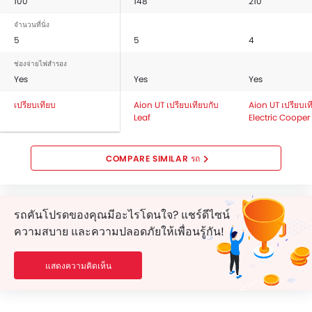
100
148
210
สัญญาณกะระยะถอยหลัง
เซ็นทรัลล็อค
จำนวนที่นั่ง
ถุงลมฝั่งคนขับ
5
5
4
ถุงลมฝั่งคนนั่ง
ช่องจ่ายไฟสำรอง
ถุงลมด้านข้างคู่หน้า
Yes
Yes
Yes
เสียงเตือนคาดเข็มขัดนิรภัย
เปรียบเทียบ
Aion UT เปรียบเทียบกับ
Aion UT เปรียบเท
ระบบเสริมแรงเบรก
Leaf
Electric Cooper
ไฟเตือนประตู และฝากระโปรงท้าย
เซ็นเซอร์ตรวจจับการชน
COMPARE SIMILAR รถ
ระบบสัญญาณกันขโมย
ล็อกประตูป้องกันเด็ก
คานเหล็กด้านข้างรถ
รถคันโปรดของคุณมีอะไรโดนใจ? แชร์ดีไซน์
คานเหล็กด้านหน้ารถ
ความสบาย และความปลอดภัยให้เพื่อนรู้กัน!
กระจกมองหลังแบบตัดแสง
ระบบกุญแจนิรภัย
กล้องส่องภาพด้านหลัง
แสดงความคิดเห็น
ระบบป้องกันการลื่นไถลของรถ
ระบบ เปิด / ปิด ไฟหน้าอัตโนมัติ