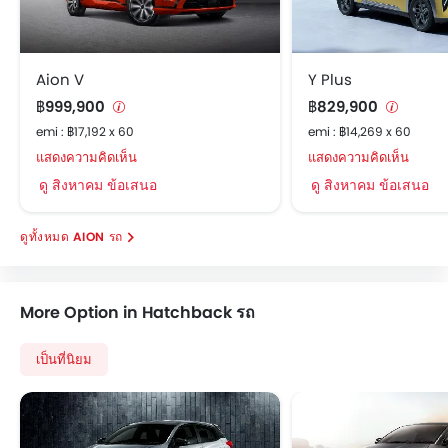
สปอยเลอร์หลัง
ระบบไล่ฝ้ากระจกหลัง
ระบบแจ้งเตือนแรงดันลมยาง
Aion V
Y Plus
ระบบช่วยควบคุมการทรงตัวขณะเข้าโค้ง
฿999,900
฿829,900
ช่องปรับอากาศตอนหลัง
emi : ฿17,192 x 60
emi : ฿14,269 x 60
ระบบสั่งการด้วยเสียง
แสดงความคิดเห็น
แสดงความคิดเห็น
เข็มขัดนิรภัยสำหรับผู้โดยสารตอนหลัง
ดู สิงหาคม ข้อเสนอ
ดู สิงหาคม ข้อเสนอ
กระจกมองข้างพร้อมไฟเลี้ยวในตัว
กระจกไฟฟ้าประตูหลัง
ไฟตัดหมอกหน้า
AION รถ
เบาะนั่งผู้โดยสารด้านหลังสามารถพับได้
ไฟส่องสว่างภายในห้องโดยสาร
More Option in Hatchback รถ
ระบบล็อคประตูรถ
ที่พักแขนคอนโซลกลาง
เป็นที่นิยม
Regenerative Braking
Portable Charging Cable