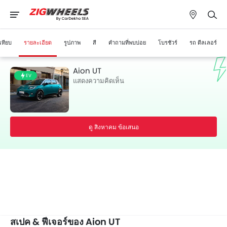
เทียบ
รายละเอียด
รูปภาพ
สี
คำถามที่พบบ่อย
โบรชัวร์
รถ ดีลเลอร์
Aion UT
EV
แสดงความคิดเห็น
ดู สิงหาคม ข้อเสนอ
สเปค & ฟีเจอร์ของ Aion UT