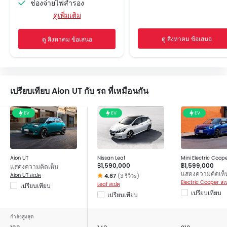
ช่องจ่ายไฟสำรอง
ดูเพิ่มเติม
ระบบนำทาง
เบาะนั่งปรับระดับได้
ดู สิงหาคม ข้อเสนอ
ดู สิงหาคม ข้อเสนอ
ระบบเครื่องเสียงวิทยุ FM/AM
ลำโพงด้านหน้า
ลำโพงด้านหลัง
การเชื่อมต่อบลูทูธ
เปรียบเทียบ Aion UT กับ รถ ที่เหมือนกัน
ช่องเชื่อมต่อ USB และ/หรือ AUX
ไฟเตือนระดับน้ำมันเชื้อเพลิงต่ำ
EV
EV
EV
ระบบปรับอากาศอัตโนมัติ
เบาะหนัง
ที่วางแก้วน้ำด้านหน้า
แผงบังแดดพร้อมกระจกแต่งหน้า
Aion UT
Nissan Leaf
Mini Electric Coop
฿1,590,000
฿1,599,000
แสดงความคิดเห็น
ที่วางขวดน้ำ
แสดงความคิดเห็
Aion UT สเปค
4.67
(3 รีวิวs)
ระบบควบคุมความเร็วอัตโนมัติ
Electric Cooper สเ
Leaf สเปค
เปรียบเทียบ
สวิตช์ควบคุมเครื่องเสียงบนพวงมาลัย
เปรียบเทียบ
เปรียบเทียบ
ระบบเครื่องเสียงหน้าจอสัมผัส
กำลังสูงสุด
ระบบป้องกันล้อล็อก