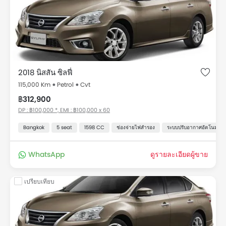
สำหรับรถมือสองสภาพดี นิสสัน Sylphy 2018 สำหรับขายใน
เดอะ Thailand กับราคา คุณสมบัติ รูปภาพ และข้อมูลจำเพาะ.
Used นิสสัน Sylphy 2018 for Sale Thailand
Thailand รายการราคา
รถมือสองและรถมือ 2 สำหรับขาย Thailand รายการราคา เริ่ม
2018 นิสสัน ซิลฟี่
ต้นที่ ฿299,000 สำหรับรุ่น Sylphy, ทั้งหมดรวมทั้งหมด 8 รถมือ
115,000 Km
Petrol
Cvt
สองที่มีขายใน Thailand
฿312,900
DP : ฿100,000 *, EMI : ฿100,000 x 60
รุ่น
ราคา
Bangkok
5 seat
1598 CC
ช่องจ่ายไฟสำรอง
ระบบปรับอากาศอัตโนมัติ
ใช้แล้ว นิสสัน Sylphy
ราคาเริ่มต้นที่ ฿299,000
WhatsApp
ดูรายละเอียดผู้ขาย
เปรียบเทียบ