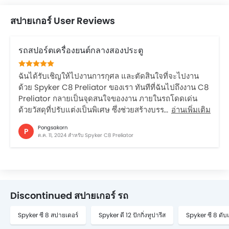
สปายเกอร์ User Reviews
รถสปอร์ตเครื่องยนต์กลางสองประตู
ฉันได้รับเชิญให้ไปงานการกุศล และตัดสินใจที่จะไปงาน
ด้วย Spyker C8 Preliator ของเรา ทันทีที่ฉันไปถึงงาน C8
Preliator กลายเป็นจุดสนใจของงาน ภายในรถโดดเด่น
ด้วยวัสดุที่ปรับแต่งเป็นพิเศษ ซึ่งช่วยสร้างบรรยากาศที่น่า
อ่านเพิ่มเติม
ดึงดูด เหมาะสำหรับการต้อนรับแขกผู้มีเกียรติของฉัน ขณะ
Pongsakorn
P
ที่ฉันขับรถไปทั่วเมือง องค์ประกอบการออกแบบที่ไม่
ต.ค. 11, 2024 สำหรับ Spyker C8 Preliator
ธรรมดาของ C8 Preliator กระตุ้นให้เกิดการสนทนา การ
ขับขี่นั้นน่าตื่นเต้นแต่ก็ราบรื่น และงานฝีมือที่ปราณีตภายใน
ช่วยเพิ่มความสุขในการขับขี่ของฉัน และเพิ่มความสง่างาม
ในค่ำคืนนี้
Discontinued สปายเกอร์ รถ
Spyker ซี 8 สปายเดอร์
Spyker ดี 12 ปักกิ่งทูปารีส
Spyker ซี 8 ดับเ