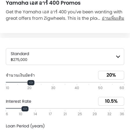
Yamaha เอส อาร์ 400 Promos
Get the Yamaha เอส อาร์ 400 you've been wanting with
great offers from Zigwheels. This is the place to find
อ่านเพิ่มเติม
the various Yamaha เอส อาร์ 400 Dp and monthly
installment promos you need to drive away in your
Yamaha เอส อาร์ 400. Today on 09 Aug, 2026, Yamaha
เอส อาร์ 400 is available with downpayment as low as
฿55,000 and monthly installment ฿4,728 (60). Browse
Standard
all of our current Yamaha เอส อาร์ 400 promos and be
฿275,000
confident you're finding an excellent deal on your new
vehicle. Get a quote and avail the offer from the
จำนวนเงินมัดจำ
nearest Yamaha dealer today.
10
20
30
40
50
60
Interest Rate
6
10
14
17
21
25
29
32
36
Loan Period (years)