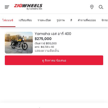
ไฟแนนซ์
เปรียบเทียบ
รายละเอียด
รูปภาพ
สี
คำถามที่พบบ่อย
จักรย
Yamaha เอส อาร์ 400
฿275,000
เงินดาวน์ ฿55,000
emi : ฿4,728 x 60
แสดงความคิดเห็น
ดู สิงหาคม ข้อเสนอ