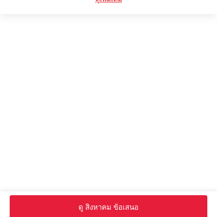
Suzuki จีเอสเอ๊กซ์ อาร์ 100 อาร์ สี
Suzuki จีเอสเอ๊กซ์ อาร์ 100 อาร์ FAQs
หน้าหลัก
จักรยาน ใหม่
Suzuki จักรยาน
Suzuki จีเอสเอ๊กซ์ อาร์ 100 อาร์
รูปภาพ
ดู สิงหาคม ข้อเสนอ