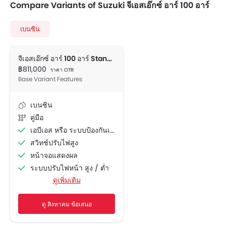
Compare Variants of Suzuki จีเอสเอ๊กซ์ อาร์ 100 อาร์
เบนซิน
จีเอสเอ๊กซ์ อาร์ 100 อาร์ Standard
฿811,000
ราคา OTR
Base Variant Features
เบนซิน
คู่มือ
เอบีเอส หรือ ระบบป้องกันเบรคจนล้อล๊อคตาย
สวิทช์ปรับไฟสูง
หน้าจอแสดงผล
ระบบปรับไฟหน้า สูง / ต่ำ
ดูเพิ่มเติม
ปีกข้าง
ระบบป้องกันการลื่นไถลของรถ
ดู สิงหาคม ข้อเสนอ
ไฟเตือนสถานะเครื่องยนต์
แถบสะท้อนแสงข้างตัวรถ