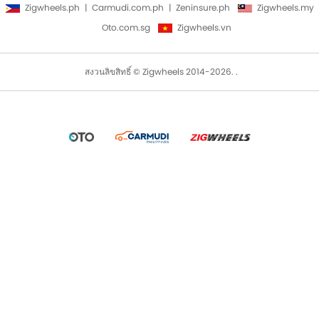
Zigwheels.ph
Carmudi.com.ph
Zeninsure.ph
Zigwheels.my
Oto.com.sg
Zigwheels.vn
สงวนลิขสิทธิ์ © Zigwheels 2014-2026. .