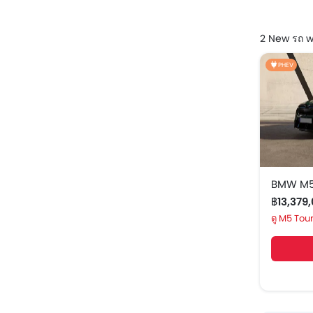
2 New รถ w
PHEV
BMW M5
฿13,379
M5 Tour