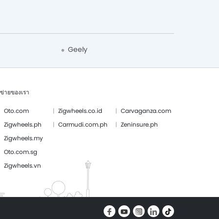
Geely
อข่ายของเรา
Oto.com
Zigwheels.co.id
Carvaganza.com
Zigwheels.ph
Carmudi.com.ph
Zeninsure.ph
Zigwheels.my
Oto.com.sg
Zigwheels.vn