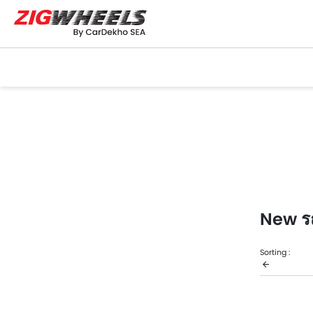
New รถ
Sorting :