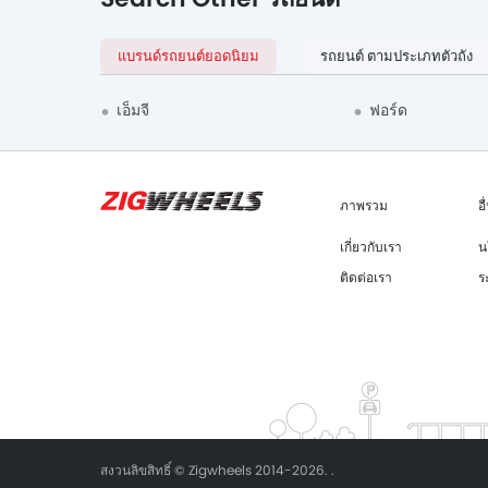
แบรนด์รถยนต์ยอดนิยม
รถยนต์ ตามประเภทตัวถัง
เอ็มจี
ฟอร์ด
ภาพรวม
อื
เกี่ยวกับเรา
น
ติดต่อเรา
ร
สงวนลิขสิทธิ์ © Zigwheels 2014-2026. .