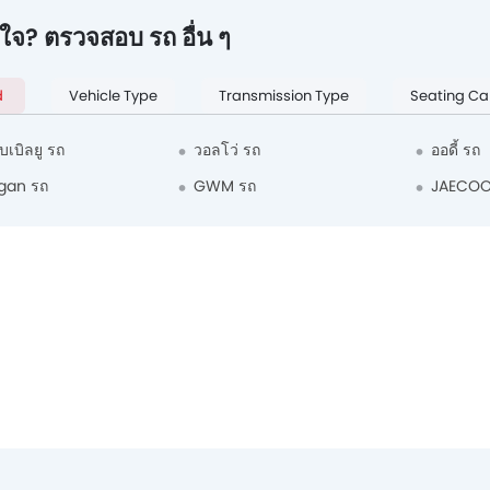
่ใจ? ตรวจสอบ รถ อื่น ๆ
d
Vehicle Type
Transmission Type
Seating Ca
ับเบิลยู รถ
วอลโว่ รถ
ออดี้ รถ
gan รถ
GWM รถ
JAECOO