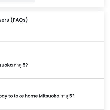
wers (FAQs)
suoka กาลู 5?
pay to take home Mitsuoka กาลู 5?