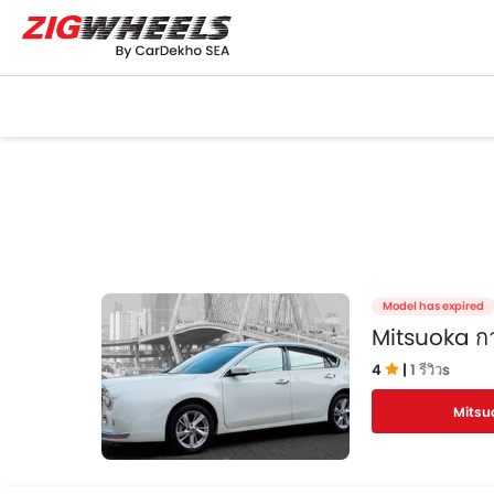
Model has expired
Mitsuoka กา
4
|
1 รีวิวs
Mitsu