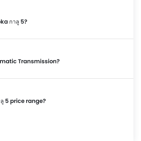
ka กาลู 5?
tomatic Transmission?
ลู 5 price range?