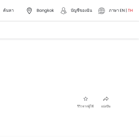
ค้นหา
Bangkok
บัญชีของฉัน
ภาษา
EN
|
TH
รีวิวจากผู้ใช้
แบ่งปัน
เฟซบุ๊ค
ทวิตเตอร์
Whatsapp
พินเทอเรส