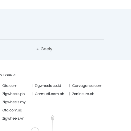
Geely
อข่ายของเรา
Oto.com
Zigwheels.co.id
Carvaganza.com
Zigwheels.ph
Carmudi.com.ph
Zeninsure.ph
Zigwheels.my
Oto.com.sg
Zigwheels.vn