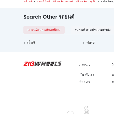
หน้าหลัก
รถยนต์ ใหม่
Mitsuoka รถยนต์
Mitsuoka กาลู 5
ราคาใน Bang
Search Other รถยนต์
แบรนด์รถยนต์ยอดนิยม
รถยนต์ ตามประเภทตัวถัง
เอ็มจี
ฟอร์ด
ภาพรวม
อื
เกี่ยวกับเรา
น
ติดต่อเรา
ร