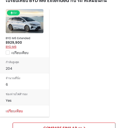
เปรียบเทียบ BYD M6 Extended กับ รถ ที่เหมือนกัน
เซ็นเซอร์ตรวจจับการชน
ระบบสัญญาณกันขโมย
EV
ล็อกประตูป้องกันเด็ก
คานเหล็กด้านข้างรถ
คานเหล็กด้านหน้ารถ
กระจกมองหลังแบบตัดแสง
BYD M6 Extended
฿929,900
ระบบกุญแจนิรภัย
BYD M6
เปรียบเทียบ
กล้องส่องภาพด้านหลัง
เข็มขัดนิรภัยด้านหน้าปรับระดับสูง-ต่ำ
กำลังสูงสุด
ระบบปรับไฟหน้า สูง / ต่ำ
204
พวงมาลัยปรับระดับได้
จำนวนที่นั่ง
ล้ออัลลอย
6
ระบบสัญญานกันขโมย
ช่องจ่ายไฟสำรอง
นาฬิกาแบบดิจิตอล
Yes
หน้าปัดบอกระยะทางแบบดิจิตอล
ระบบกระจายแรงเบรก
เปรียบเทียบ
เบาะนั่งปรับไฟฟ้า
กระจกมองข้างพับไฟฟ้า
COMPARE SIMILAR รถ