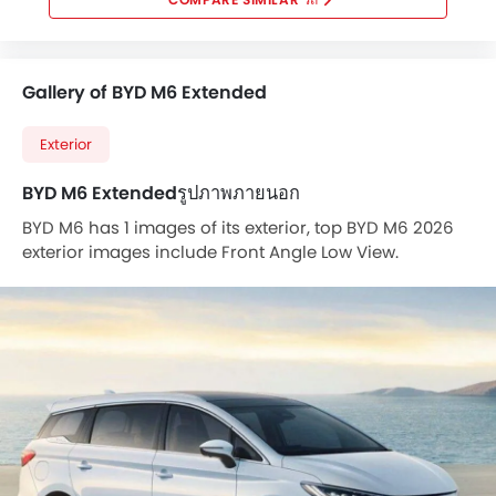
หน้าปัดบอกระยะทางแบบมัลติทริป
ไฟเตือนสถานะเครื่องยนต์
ระบบทำความร้อน
Gallery of BYD M6 Extended
พนักพิงด้านคนขับปรับ สูง / ต่ำ
เสาอากาศวิทยุแบบฝัง, สั้น หรือครีบฉลาม
Exterior
ระบบควบคุมประตูแบบอัจฉริยะ
พวงมาลัยหุ้มหนัง
BYD M6 Extendedรูปภาพภายนอก
กระจกมองข้างปรับไฟฟ้า
BYD M6 has 1 images of its exterior, top BYD M6 2026
กระจกไฟฟ้าด้านหน้า
exterior images include Front Angle Low View.
มาตรวัดความเร็วรอบ
ระบบช่วยควบคุมการทรงตัวขณะเข้าโค้ง
ช่องปรับอากาศตอนหลัง
ที่รองศีรษะผู้โดยสารตอนหลัง
ที่พักแขนตรงกลางเบาะหลัง
ระบบสั่งการด้วยเสียง
เข็มขัดนิรภัยสำหรับผู้โดยสารตอนหลัง
กระจกมองข้างพร้อมไฟเลี้ยวในตัว
กระจกไฟฟ้าประตูหลัง