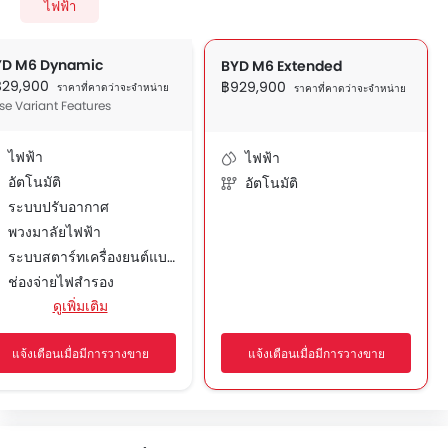
ไฟฟ้า
YD M6 Dynamic
BYD M6 Extended
829,900
฿929,900
ราคาที่คาดว่าจะจำหน่าย
ราคาที่คาดว่าจะจำหน่าย
se Variant Features
ไฟฟ้า
ไฟฟ้า
อัตโนมัติ
อัตโนมัติ
ระบบปรับอากาศ
พวงมาลัยไฟฟ้า
ระบบสตาร์ทเครื่องยนต์แบบอัจฉริยะ
ช่องจ่ายไฟสำรอง
ดูเพิ่มเติม
ระบบนำทาง
เบาะนั่งปรับระดับได้
แจ้งเตือนเมื่อมีการวางขาย
แจ้งเตือนเมื่อมีการวางขาย
ระบบเครื่องเสียงวิทยุ FM/AM
ลำโพงด้านหน้า
ลำโพงด้านหลัง
การเชื่อมต่อบลูทูธ