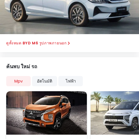
เบาะนั่งผู้โดยสารด้านหลังสามารถพับได้
ที่วางแก้วน้ำด้านหลัง
ไฟส่องสว่างภายในห้องโดยสาร
ไฟส่องสว่างห้องสัมภาระท้าย
ระบบปัดน้ำฝนด้านหลัง
BYD M6 รูปภาพภายนอก
ซันรูฟ
ระบบล็อคประตูรถ
ที่พักแขนคอนโซลกลาง
ค้นพบ ใหม่ รถ
ระบบล็อกรถอัตโนมัติเมื่อกุญแจอยู่ห่างจากตัวรถ
Mpv
อัตโนมัติ
ไฟฟ้า