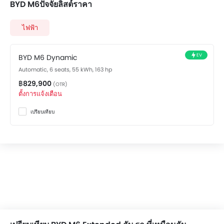
BYD M6ปัจจัยลิสต์ราคา
ช่องเชื่อมต่อ USB และ/หรือ AUX
ไฟเตือนระดับน้ำมันเชื้อเพลิงต่ำ
ไฟฟ้า
ระบบปรับอากาศอัตโนมัติ
เบาะหนัง
ที่วางแก้วน้ำด้านหน้า
EV
BYD M6 Dynamic
แผงบังแดดพร้อมกระจกแต่งหน้า
Automatic, 6 seats, 55 kWh, 163 hp
ที่วางขวดน้ำ
฿829,900
(OTR)
สวิตช์ควบคุมเครื่องเสียงบนพวงมาลัย
ตั้งการแจ้งเตือน
ระบบเครื่องเสียงหน้าจอสัมผัส
เปรียบเทียบ
ระบบป้องกันล้อล็อก
สัญญาณกะระยะถอยหลัง
เซ็นทรัลล็อค
ถุงลมฝั่งคนขับ
ถุงลมฝั่งคนนั่ง
ถุงลมด้านข้างคู่หน้า
เสียงเตือนคาดเข็มขัดนิรภัย
ระบบเสริมแรงเบรก
ไฟเตือนประตู และฝากระโปรงท้าย