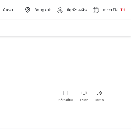
ค้นหา
Bangkok
บัญชีของฉัน
ภาษา
EN
|
TH
เปรียบเทียบ
ตัวแปร
แบ่งปัน
เฟซบุ๊ค
ทวิตเตอร์
Whatsapp
พินเทอเรส