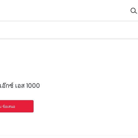
เอ๊กซ์ เอส 1000
ม ข้อเสนอ