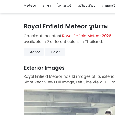
Meteor
ราคา
ไฟแนนซ์
เปรียบเทียบ
รายละเอ
Royal Enfield Meteor รูปภาพ
Checkout the latest
Royal Enfield Meteor 2026
i
available in 7 different colors in Thailand.
Exterior
Color
Exterior Images
Royal Enfield Meteor has 13 images of its exteri
Slant Rear View Full Image, Left Side View Full 
View, Front Tyre View, Exhaust View, Rider Seat V
Slant Back Side View Right.