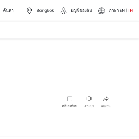
ค้นหา
Bangkok
บัญชีของฉัน
ภาษา
EN
|
TH
เปรียบเทียบ
ตัวแปร
แบ่งปัน
เฟซบุ๊ค
ทวิตเตอร์
Whatsapp
พินเทอเรส