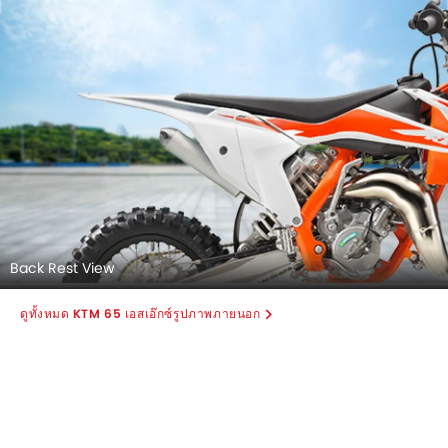
Back Rest View
KTM 65 เอสเอ๊กซ์รูปภาพภายนอก