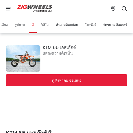
เอียด
รูปภาพ
สี
วิดีโอ
คำถามที่พบบ่อย
โบรชัวร์
จักรยาน ดีลเลอร์
KTM 65 เอสเอ๊กซ์
แสดงความคิดเห็น
ดู สิงหาคม ข้อเสนอ
KTM 65 เอสเอ๊กซ์ สี