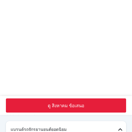
KTM 65 เอสเอ๊กซ์ โบรชัวร์
KTMดีลเลอร์ใน bangkok
หน้าหลัก
จักรยาน ใหม่
KTM จักรยาน
KTM 65 เอสเอ๊กซ์
สี
ดู สิงหาคม ข้อเสนอ
Search Other รถจักรยานยนต์
แบรนด์รถจักรยานยนต์ยอดนิยม