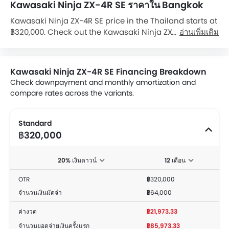
Kawasaki Ninja ZX-4R SE ราคาใน Bangkok
Kawasaki Ninja ZX-4R SE price in the Thailand starts at
฿320,000. Check out the Kawasaki Ninja ZX-4R SE
อ่านเพิ่มเติม
variant-wise price list and available special promo
offers below. Also, get the best price by requesting
quotes from authorised Kawasaki dealerships.
Kawasaki Ninja ZX-4R SE Financing Breakdown
Check downpayment and monthly amortization and
compare rates across the variants.
Standard
฿320,000
20% เงินดาวน์
12 เดือน
OTR
฿320,000
จำนวนเงินมัดจำ
฿64,000
ค่างวด
฿21,973.33
จำนวนยอดจ่ายเงินครั้งแรก
฿85,973.33