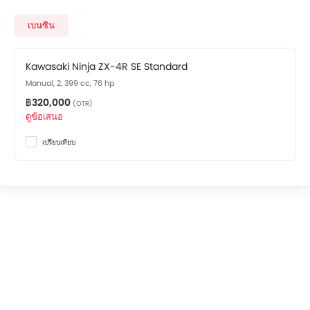
variant costs at ฿320,000. Visit your nearest
Kawasaki
Ninja ZX-4R SE showroom in Bangkok
for best offers.
เบนซิน
There are 2 Kawasaki Ninja ZX-4R SE variants available
in Thailand, check out all variants price below.
Kawasaki Ninja ZX-4R SE Standard
Manual, 2, 399 cc, 76 hp
฿320,000
(OTR)
ดูข้อเสนอ
เปรียบเทียบ